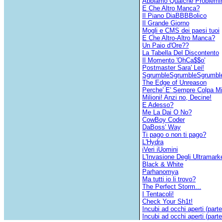
Abbiamo Qualche Problemi
E Che Altro Manca?
Il Piano DiaBBBBolico
Il Grande Giorno
Mogli e CMS dei paesi tuoi
E Che Altro-Altro Manca?
Un Paio d'Ore??
La Tabella Del Discontento
Il Momento 'OhCa$$o'
Postmaster Sara' Lei!
SgrumbleSgrumbleSgrumb
The Edge of Unreason
Perche' E' Sempre Colpa M
Milioni! Anzi no, Decine!
E Adesso?
Me La Dai O No?
CowBoy Coder
DaBoss' Way
Ti pago o non ti pago?
L'Hydra
iVeri iUomini
L'Invasione Degli Ultramarke
Black & White
Parhanomya
Ma tutti io li trovo?
The Perfect Storm...
I Tentacoli!
Check Your Sh1t!
Incubi ad occhi aperti (part
Incubi ad occhi aperti (part