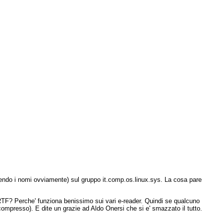
endo i nomi ovviamente) sul gruppo it.comp.os.linux.sys. La cosa pare
RTF? Perche' funziona benissimo sui vari e-reader. Quindi se qualcuno
compresso). E dite un grazie ad Aldo Onersi che si e' smazzato il tutto.