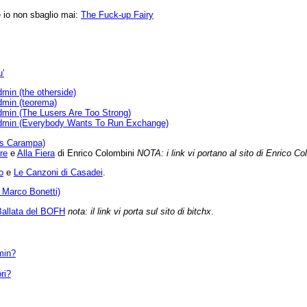
e io non sbaglio mai:
The Fuck-up Fairy
u'
min (the otherside)
dmin (teorema)
min (The Lusers Are Too Strong)
Admin (Everybody Wants To Run Exchange)
ris Carampa)
re
e
Alla Fiera
di Enrico Colombini
NOTA: i link vi portano al sito di Enrico Co
o
e
Le Canzoni di Casadei
.
 Marco Bonetti)
Ballata del BOFH
nota: il link vi porta sul sito di bitchx
.
min?
ri?