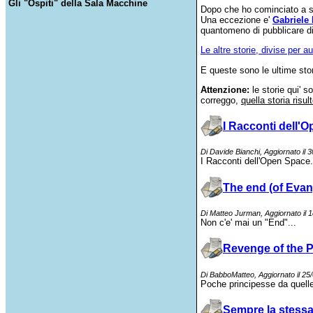
Gli "Ospiti" della Sala Macchine
Dopo che ho cominciato a scr
Una eccezione e'
Gabriele 
quantomeno di pubblicare div
Le altre storie, divise per au
E queste sono le ultime stori
Attenzione:
le storie qui' s
correggo,
quella storia risul
I Racconti dell'
Di Davide Bianchi, Aggiornato il
I Racconti dell'Open Space.
The end (of Evan
Di Matteo Jurman, Aggiornato il 
Non
c'e
'
mai
un "End"...
Revenge of the 
Di BabboMatteo, Aggiornato il 25
Poche principesse da quelle
Sempre la stessa 