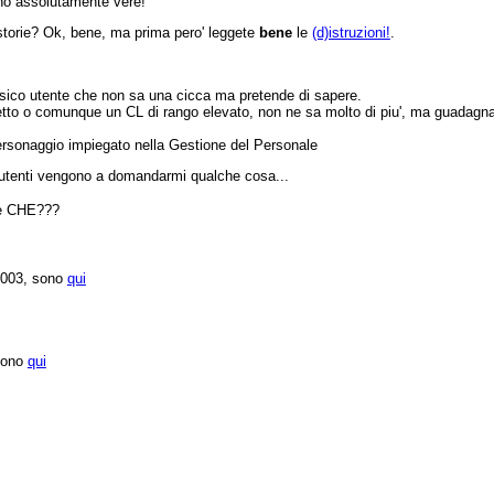
ono assolutamente vere!
torie? Ok, bene, ma prima pero' leggete
bene
le
(d)istruzioni!
.
assico utente che non sa una cicca ma pretende di sapere.
tto o comunque un CL di rango elevato, non ne sa molto di piu', ma guadagna 
sonaggio impiegato nella Gestione del Personale
 utenti vengono a domandarmi qualche cosa...
are CHE???
/2003, sono
qui
 sono
qui