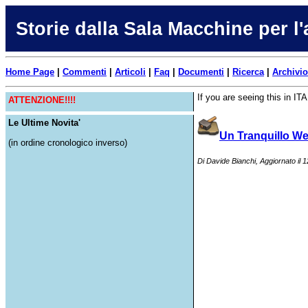
Storie dalla Sala Macchine per l
Home Page
|
Commenti
|
Articoli
|
Faq
|
Documenti
|
Ricerca
|
Archivio
If you are seeing this in I
ATTENZIONE!!!!
Le Ultime Novita'
Un Tranquillo W
(in ordine cronologico inverso)
Di Davide Bianchi, Aggiornato il