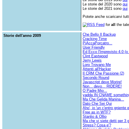
Le storie del 2020 sono
qui
Le storie del 2021 sono
qui
Potete anche scaricarvi tut
RSS Feed
for
all
the tale
Che Bello Il Backup
Storie dell'anno 2009
Cracking Time
PiAccaPorcatro...
User Friendly
Ed Ecco l'Imprevisto 4.0 (o 
Clint Eastwood
Jerry Lewis
Loro Trovano Me
Attenti all'Hacker
Il CRM Che Passione (2)
Secondo Round
Javascript deve Morire!
Non... devo... RIDERE!
O Padre Mio...
yadda IN CNAME somethin
Ma Che Gelida Manina...
Dato Che Sei Qui
Aho', io 'un c'entro gniente 
Free as in WTF?
Stanlio & Ollio
Ma che vi siete detti per 3 g
Stress? Cosa e'?