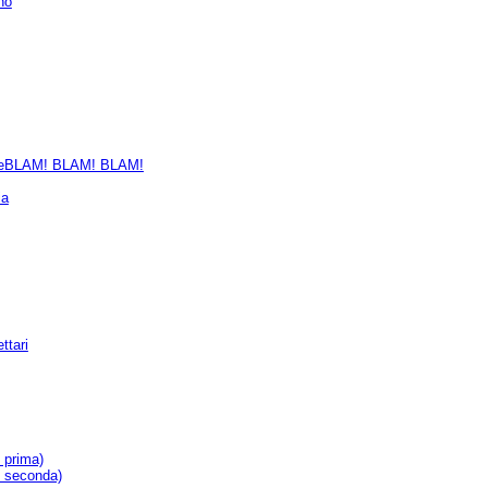
no
leBLAM! BLAM! BLAM!
ia
ttari
e prima)
e seconda)