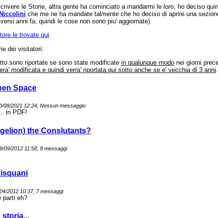
ivere le Storie, altra gente ha cominciato a mandarmi le loro, ho deciso quindi d
Niccolini
che me ne ha mandate talmente che ho deciso di aprire una sezione 
ersi anni fa, quindi le cose non sono piu' aggiornate).
tore le trovate qui
.
e dei visitatori:
otto sono riportate se sono state modificate
in qualunque modo
nei giorni prec
tera' modificata e quindi verra' riportata qui sotto anche se e' vecchia di 3 anni
Open Space
 30/08/2021 12:24, Nessun messaggio
.. in PDF!
gelion) the Conslutants?
18/09/2012 11:58, 8 messaggi
Pisquani
/04/2012 10:37, 7 messaggi
 parti eh?
storia...