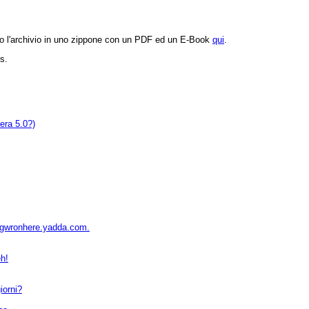
to l'archivio in uno zippone con un PDF ed un E-Book
qui
.
s.
era 5.0?)
gwronhere.yadda.com.
eh!
iorni?