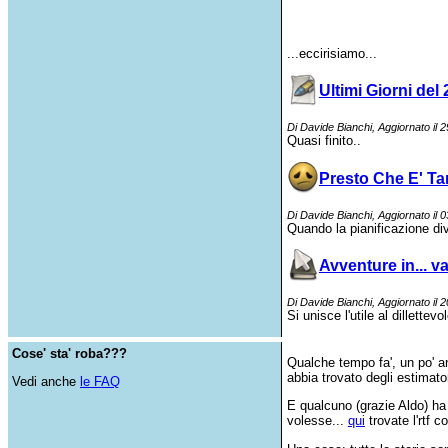
...eccirisiamo...
Ultimi Giorni del
Di Davide Bianchi, Aggiornato il
Quasi finito..
Presto Che E' Tar
Di Davide Bianchi, Aggiornato il
Quando la pianificazione div
Avventure in... v
Di Davide Bianchi, Aggiornato il
Si unisce l'utile al dillettevol
Cose' sta' roba???
Qualche tempo fa', un po' a
abbia trovato degli estimator
Vedi anche
le FAQ
E qualcuno (grazie Aldo) ha
volesse...
qui
trovate l'rtf 