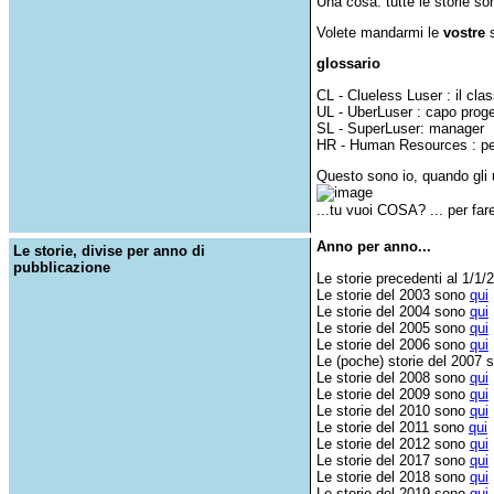
Una cosa: tutte le storie s
Volete mandarmi le
vostre
s
glossario
CL - Clueless Luser : il cl
UL - UberLuser : capo proge
SL - SuperLuser: manager
HR - Human Resources : per
Questo sono io, quando gli
...tu vuoi COSA? ... per f
Anno per anno...
Le storie, divise per anno di
pubblicazione
Le storie precedenti al 1/1
Le storie del 2003 sono
qui
Le storie del 2004 sono
qui
Le storie del 2005 sono
qui
Le storie del 2006 sono
qui
Le (poche) storie del 2007
Le storie del 2008 sono
qui
Le storie del 2009 sono
qui
Le storie del 2010 sono
qui
Le storie del 2011 sono
qui
Le storie del 2012 sono
qui
Le storie del 2017 sono
qui
Le storie del 2018 sono
qui
Le storie del 2019 sono
qui