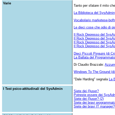
Varie
Tanto per sfatare il mito ch
La Biblioteca del SysAdmin
Vocabolario marketese-bofh
Le dieci cose che odio di pi
Il Rock Depresso del SysAd
Il Rock Depresso del SysA
Il Rock Depresso del SysAd
Il Rock Depresso del Sys
Dieci Piccoli Pinguini (di C
La Ballata del Programmato
Di Claudio Brazzale:
Azzurr
Windows To The Ground (di
"Dale Harding" segnala
La 
I Test psico-attitudinali del SysAdmin
Siete dei (l)user?
Potreste essere dei SysAd
Siete dei (l)user? (2)
Siete dei bravi programmato
Siete dei bravi IT manager?