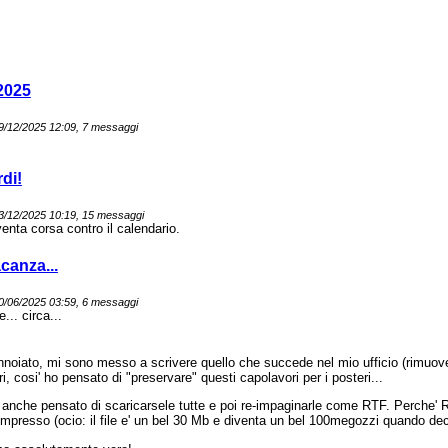
 2025
 29/12/2025 12:09, 7 messaggi
di!
 03/12/2025 10:19, 15 messaggi
enta corsa contro il calendario.
acanza...
 20/06/2025 03:59, 6 messaggi
e... circa...
nnoiato, mi sono messo a scrivere quello che succede nel mio ufficio (rimuov
i, cosi' ho pensato di "preservare" questi capolavori per i posteri...
 anche pensato di scaricarsele tutte e poi re-impaginarle come RTF. Perche' 
compresso (ocio: il file e' un bel 30 Mb e diventa un bel 100megozzi quando de