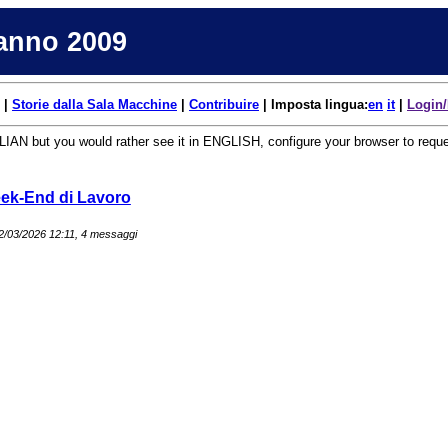
'anno 2009
|
Storie dalla Sala Macchine
|
Contribuire
| Imposta lingua:
en
it
|
Login/
TALIAN but you would rather see it in ENGLISH, configure your browser to req
eek-End di Lavoro
 12/03/2026 12:11, 4 messaggi