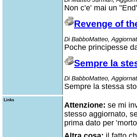
Non
c'e
'
mai
un "End"
Revenge of th
Di BabboMatteo, Aggiornat
Poche principesse da
Sempre la stes
Di BabboMatteo, Aggiornat
Sempre
la
stessa
sto
Links
Attenzione:
se mi inv
stesso aggiornato, se
prima dato per 'morto
Altra cosa:
il fatto c