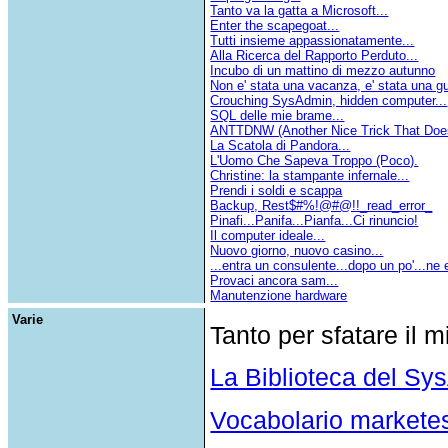
Tanto va la gatta a Microsoft...
Enter the scapegoat...
Tutti insieme appassionatamente...
Alla Ricerca del Rapporto Perduto...
Incubo di un mattino di mezzo autunno
Non e' stata una vacanza, e' stata una gu
Crouching SysAdmin, hidden computer...
SQL delle mie brame...
ANTTDNW (Another Nice Trick That Doe
La Scatola di Pandora...
L'Uomo Che Sapeva Troppo (Poco).
Christine: la stampante infernale...
Prendi i soldi e scappa
Backup, Rest$#%!@#@!!_read_error_
Pinafi...Panifa...Pianfa...Ci rinuncio!
Il computer ideale...
Nuovo giorno, nuovo casino...
...entra un consulente...dopo un po'...ne e
Provaci ancora sam...
Manutenzione hardware
Varie
Tanto per sfatare il 
La Biblioteca del S
Vocabolario markete