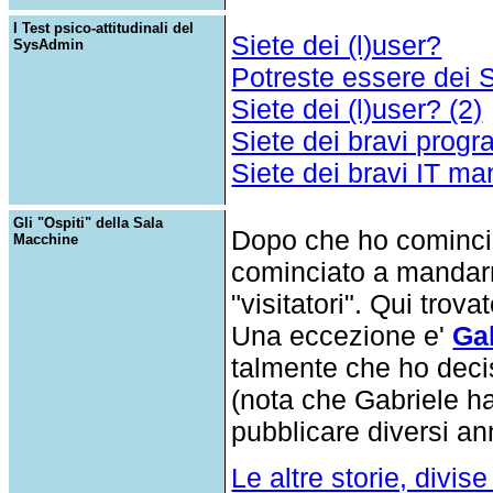
I Test psico-attitudinali del
Siete dei (l)user?
SysAdmin
Potreste essere dei
Siete dei (l)user? (2)
Siete dei bravi prog
Siete dei bravi IT m
Gli "Ospiti" della Sala
Dopo che ho cominciat
Macchine
cominciato a mandarmi
"visitatori". Qui trova
Una eccezione e'
Gab
talmente che ho decis
(nota che Gabriele h
pubblicare diversi an
Le altre storie, divise