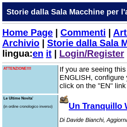
Storie dalla Sala Macchine per l
Home Page
|
Commenti
|
Art
Archivio
|
Storie dalla Sala
lingua:
en
it
|
Login/Register
If you are seeing this
ATTENZIONE!!!!
ENGLISH, configure 
click on the "EN" lin
Le Ultime Novita'
Un Tranquillo
(in ordine cronologico inverso)
Di Davide Bianchi, Aggiorn