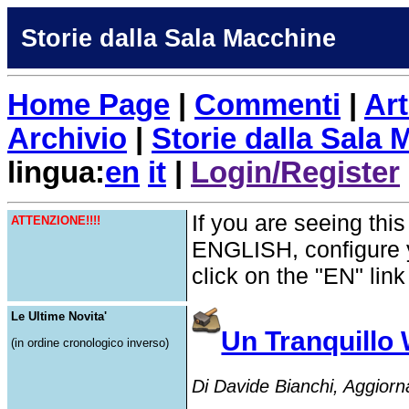
Storie dalla Sala Macchine
Home Page
|
Commenti
|
Art
Archivio
|
Storie dalla Sala
lingua:
en
it
|
Login/Register
If you are seeing this
ATTENZIONE!!!!
ENGLISH, configure 
click on the "EN" lin
Le Ultime Novita'
Un Tranquillo
(in ordine cronologico inverso)
Di Davide Bianchi, Aggiorn