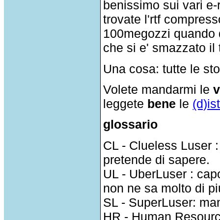
benissimo sui vari e-
trovate l'rtf compress
100megozzi quando d
che si e' smazzato il 
Una cosa: tutte le st
Volete mandarmi le
v
leggete
bene
le
(d)is
glossario
CL - Clueless Luser :
pretende di sapere.
UL - UberLuser : cap
non ne sa molto di pi
SL - SuperLuser: ma
HR - Human Resource