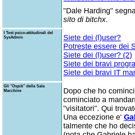
"Dale Harding" segn
sito di bitchx
.
I Test psico-attitudinali del
Siete dei (l)user?
SysAdmin
Potreste essere dei
Siete dei (l)user? (2)
Siete dei bravi prog
Siete dei bravi IT m
Gli "Ospiti" della Sala
Dopo che ho cominciat
Macchine
cominciato a mandarmi
"visitatori". Qui trova
Una eccezione e'
Gab
talmente che ho decis
(nota che Gabriele h