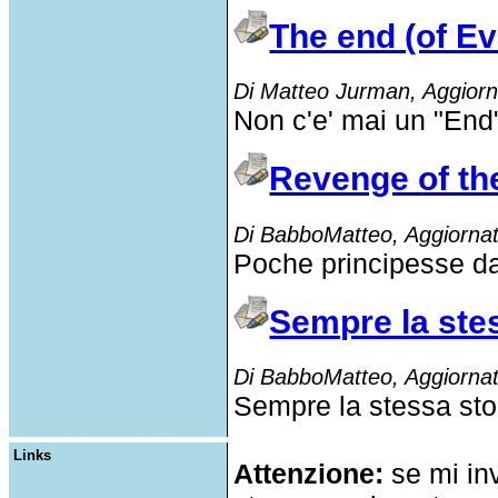
The end (of E
Di Matteo Jurman, Aggiorn
Non
c'e
'
mai
un "End"
Revenge of th
Di BabboMatteo, Aggiornat
Poche principesse da
Sempre la stes
Di BabboMatteo, Aggiornat
Sempre
la
stessa
sto
Links
Attenzione:
se mi inv