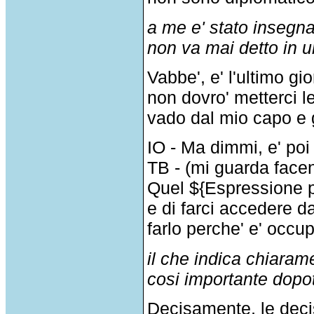
a me e' stato insegnat
non va mai detto in 
Vabbe', e' l'ultimo g
non dovro' metterci l
vado dal mio capo e g
IO - Ma dimmi, e' poi 
TB - (mi guarda facen
Quel ${Espressione po
e di farci accedere 
farlo perche' e' occu
il che indica chiaram
cosi importante dopo
Decisamente, le decis