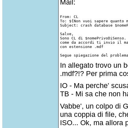
Mail:
From: CL

To: ${Non vuoi sapere quanto m
Subject: crash database $nomeP
Salve,

Sono CL di $nomePrivoDiSenso.

come da accordi ti invio il ma
con estensione .mdf

In allegato trovo un b
.mdf?!? Per prima co
IO - Ma perche' scu
TB - Mi sa che non h
Vabbe', un colpo di G
una coppia di file, c
ISO... Ok, ma allora 