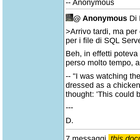
-- Anonymous
@ Anonymous
Di
>
Arrivo
tardi
, ma per
per i file
di
SQL Server
Beh
, in
effetti
poteva
perso
molto
tempo,
a
-- "I was watching t
dressed as a chicken
thought: 'This could 
---
D.
7 messaggi
this doc