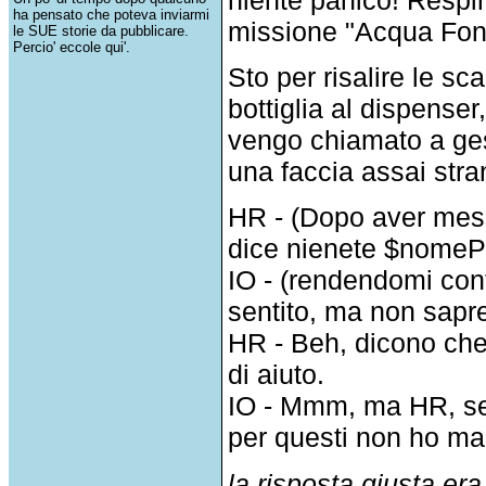
ha pensato che poteva inviarmi
missione "Acqua Font
le SUE storie da pubblicare.
Percio' eccole qui'.
Sto per risalire le s
bottiglia al dispense
vengo chiamato a ges
una faccia assai stra
HR - (Dopo aver messo
dice nienete $nome
IO - (rendendomi cont
sentito, ma non sapre
HR - Beh, dicono ch
di aiuto.
IO - Mmm, ma HR, sei
per questi non ho mai 
la risposta giusta e