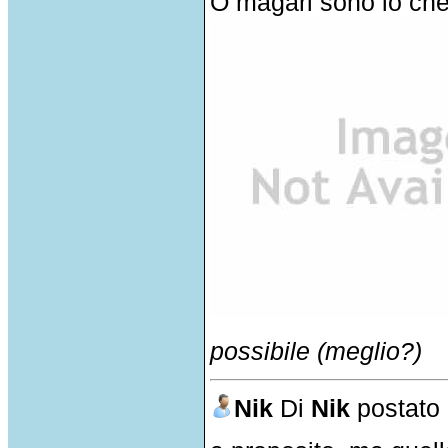
O magari sono io che
possibile (meglio?)
Nik
Di
Nik
postato 