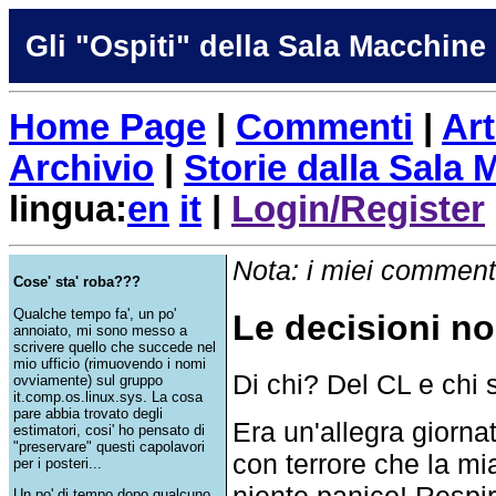
Gli "Ospiti" della Sala Macchine
Home Page
|
Commenti
|
Art
Archivio
|
Storie dalla Sala
lingua:
en
it
|
Login/Register
Nota: i miei commenti
Cose' sta' roba???
Qualche tempo fa', un po'
Le decisioni no
annoiato, mi sono messo a
scrivere quello che succede nel
mio ufficio (rimuovendo i nomi
Di chi? Del CL e chi
ovviamente) sul gruppo
it.comp.os.linux.sys. La cosa
pare abbia trovato degli
Era un'allegra giorn
estimatori, cosi' ho pensato di
"preservare" questi capolavori
con terrore che la mi
per i posteri...
niente panico! Respi
Un po' di tempo dopo qualcuno