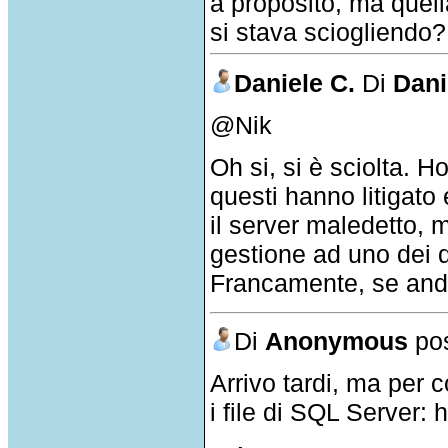
a proposito, ma quel
si stava sciogliendo?
Daniele C.
Di
Dani
@Nik
Oh si, si è sciolta. H
questi hanno litigato
il server maledetto, m
gestione ad uno dei d
Francamente, se andav
Di
Anonymous
pos
Arrivo
tardi
, ma per
c
i
file
di
SQL Server: ht