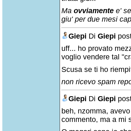
Ma
ovviamente
e' s
giu' per due mesi ca
Giepi
Di
Giepi
post
uff... ho provato me
voglio vendere tal "cr
Scusa se ti ho riempi
non ricevo spam rep
Giepi
Di
Giepi
post
beh, nzomma, avevo s
commento, ma a mi sa 