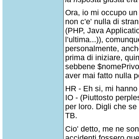
Ora, io mi occupo un 
non c'e' nulla di stra
(PHP, Java Applicati
l'ultima...)), comun
personalmente, anche
prima di iniziare, quin
sebbene $nomePrivoD
aver mai fatto nulla p
HR - Eh si, mi hanno
IO - (Piuttosto perpl
per loro. Digli che s
TB.
Cio' detto, me ne so
accidenti fossero quest