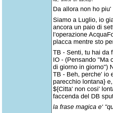
Da allora non ho piu' 
Siamo a Luglio, io g
ancora un paio di se
l'operazione AcquaFo
placca mentre sto per 
TB - Senti, tu hai da
IO - (Pensando "Ma ch
di giorno in giorno")
TB - Beh, perche' io
parecchio lontana} e, 
${Citta' non cosi' lo
faccenda del DB spu
la frase magica e' "