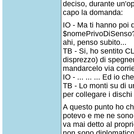
deciso, durante un'o
capo la domanda:
IO - Ma ti hanno poi d
$nomePrivoDiSenso? E
ahi, penso subito...
TB - Si, ho sentito CL
disprezzo) di spegner
mandarcelo via corrie
IO - ... ... ... Ed io c
TB - Lo monti su di 
per collegare i dischi 
A questo punto ho ch
potevo e me ne sono 
va mai detto al propr
non sono diplomatico