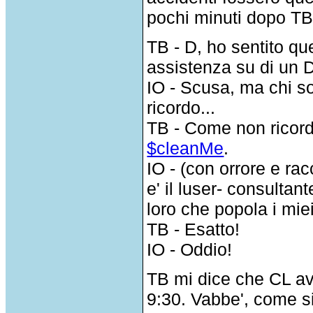
pochi minuti dopo TB
TB - D, ho sentito q
assistenza su di un 
IO - Scusa, ma chi s
ricordo...
TB - Come non ricordi
$cleanMe
.
IO - (con orrore e ra
e' il luser- consulta
loro che popola i miei
TB - Esatto!
IO - Oddio!
TB mi dice che CL av
9:30. Vabbe', come si 