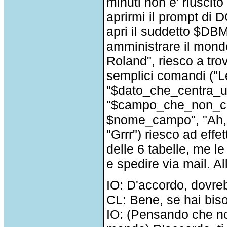
minuti non e' riuscito
aprirmi il prompt di D
apri il suddetto $DB
amministrare il mond
Roland", riesco a tro
semplici comandi ("
"$dato_che_centra_un
"$campo_che_non_cen
$nome_campo", "Ah, 
"Grrr") riesco ad effe
delle 6 tabelle, me l
e spedire via mail. Al
IO: D'accordo, dovreb
CL: Bene, se hai biso
IO: (Pensando che non