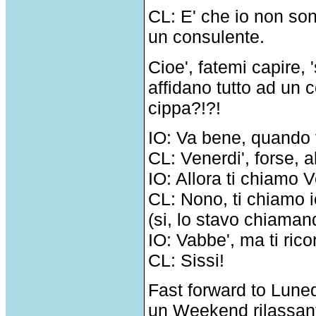
CL: E' che io non son
un consulente.
Cioe', fatemi capire, 
affidano tutto ad un
cippa?!?!
IO: Va bene, quando va
CL: Venerdi', forse, al
IO: Allora ti chiamo V
CL: Nono, ti chiamo i
(si, lo stavo chiamand
IO: Vabbe', ma ti rico
CL: Sissi!
Fast forward to Lunedi
un Weekend rilassant