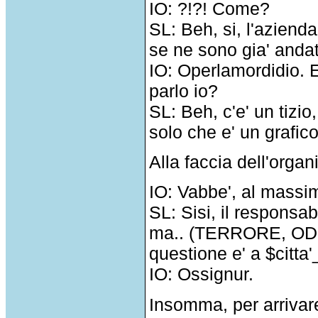
IO: ?!?! Come?
SL: Beh, si, l'azienda
se ne sono gia' andati
IO: Operlamordidio. E
parlo io?
SL: Beh, c'e' un tizio,
solo che e' un grafi
Alla faccia dell'orga
IO: Vabbe', al massim
SL: Sisi, il responsab
ma.. (TERRORE, ODIO
questione e' a $citt
IO: Ossignur.
Insomma, per arrivar