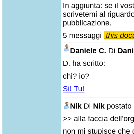
In aggiunta: se il v
scrivetemi al riguar
pubblicazione.
5 messaggi
this doc
Daniele C.
Di
Dani
D. ha scritto:
chi? io?
Si! Tu!
Nik
Di
Nik
postato 
>> alla faccia dell'o
non mi stupisce che qu