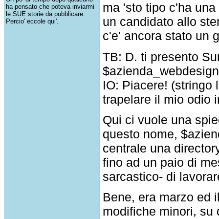
ma 'sto tipo c'ha una
ha pensato che poteva inviarmi
le SUE storie da pubblicare.
un candidato allo ste
Percio' eccole qui'.
c'e' ancora stato un g
TB: D. ti presento Su
$azienda_webdesign
IO: Piacere! (stringo
trapelare il mio odio
Qui ci vuole una spi
questo nome, $azien
centrale una directory
fino ad un paio di me
sarcastico- di lavorar
Bene, era marzo ed il
modifiche minori, su 