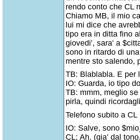
rendo conto che CL no
Chiamo MB, il mio cap
lui mi dice che avreb
tipo era in ditta fino
giovedi', sara' a $ci
sono in ritardo di una
mentre sto salendo, p
TB: Blablabla. E per 
IO: Guarda, io tipo d
TB: mmm, meglio se l
pirla, quindi ricordagl
Telefono subito a CL
IO: Salve, sono $mio
CL: Ah. (gia' dal ton