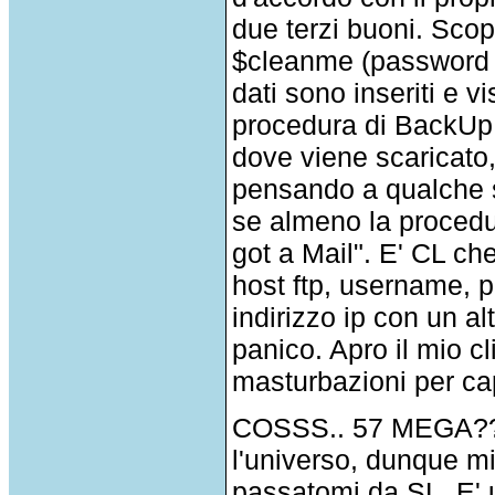
due terzi buoni. Scop
$cleanme (password i
dati sono inseriti e v
procedura di BackUp g
dove viene scaricato,
pensando a qualche s
se almeno la procedu
got a Mail". E' CL ch
host ftp, username, p
indirizzo ip con un a
panico. Apro il mio c
masturbazioni per cap
COSSS.. 57 MEGA???
l'universo, dunque mi
passatomi da SL. E' 