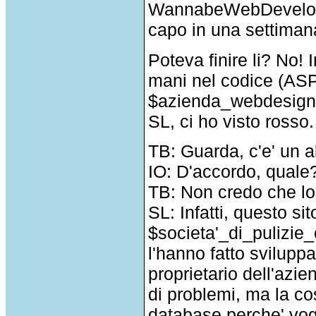
WannabeWebDeveloper. 
capo in una settiman
Poteva finire li? No! I
mani nel codice (ASP) 
$azienda_webdesigner
SL, ci ho visto rosso.
TB: Guarda, c'e' un a
IO: D'accordo, quale?
TB: Non credo che lo 
SL: Infatti, questo si
$societa'_di_pulizi
l'hanno fatto sviluppa
proprietario dell'azie
di problemi, ma la co
database perche' vogl