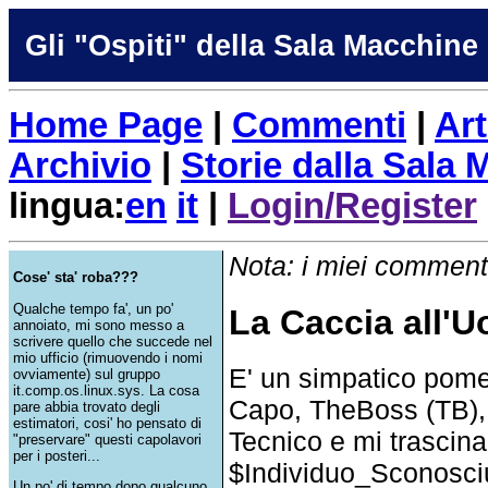
Gli "Ospiti" della Sala Macchine
Home Page
|
Commenti
|
Art
Archivio
|
Storie dalla Sala
lingua:
en
it
|
Login/Register
Nota: i miei commenti
Cose' sta' roba???
Qualche tempo fa', un po'
La Caccia all'U
annoiato, mi sono messo a
scrivere quello che succede nel
mio ufficio (rimuovendo i nomi
E' un simpatico pomer
ovviamente) sul gruppo
it.comp.os.linux.sys. La cosa
Capo, TheBoss (TB), 
pare abbia trovato degli
estimatori, cosi' ho pensato di
Tecnico e mi trascina
"preservare" questi capolavori
per i posteri...
$Individuo_Sconosciu
Un po' di tempo dopo qualcuno