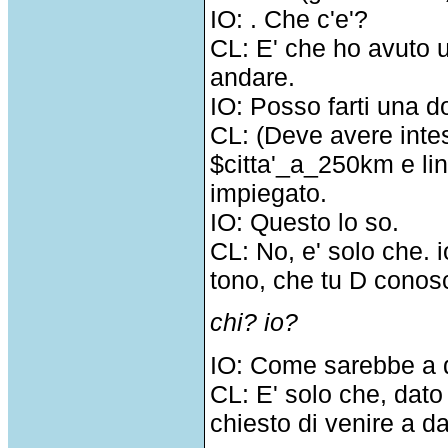
IO: . Che c'e'?
CL: E' che ho avuto 
andare.
IO: Posso farti una 
CL: (Deve avere intes
$citta'_a_250km e lin
impiegato.
IO: Questo lo so.
CL: No, e' solo che. 
tono, che tu D conos
chi? io?
IO: Come sarebbe a d
CL: E' solo che, dato 
chiesto di venire a d