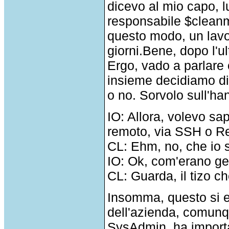
dicevo al mio capo, l
responsabile $cleanme
questo modo, un lavor
giorni.Bene, dopo l'u
Ergo, vado a parlare
insieme decidiamo di 
o no. Sorvolo sull'h
IO: Allora, volevo sa
remoto, via SSH o R
CL: Ehm, no, che io 
IO: Ok, com'erano ges
CL: Guarda, il tizo c
Insomma, questo si e'
dell'azienda, comunq
SysAdmin, ha importa