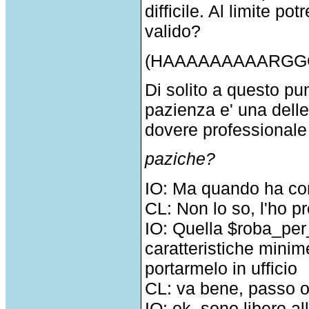
difficile. Al limite p
valido?
(HAAAAAAAAARGGGGG! 
Di solito a questo pu
pazienza e' una delle
dovere professionale
paziche?
IO: Ma quando ha comp
CL: Non lo so, l'ho p
IO: Quella $roba_per_
caratteristiche minim
portarmelo in ufficio
CL: va bene, passo 
IO: ok, sono libero al