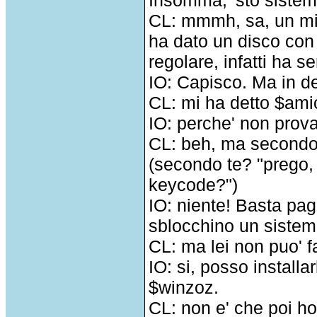
Insomma, 'sto sistem
CL: mmmh, sa, un mio
ha dato un disco con
regolare, infatti ha 
IO: Capisco. Ma in de
CL: mi ha detto $ami
IO: perche' non prova 
CL: beh, ma secondo 
(secondo te? "prego,
keycode?")
IO: niente! Basta pag
sblocchino un sistem
CL: ma lei non puo' f
IO: si, posso install
$winzoz.
CL: non e' che poi ho