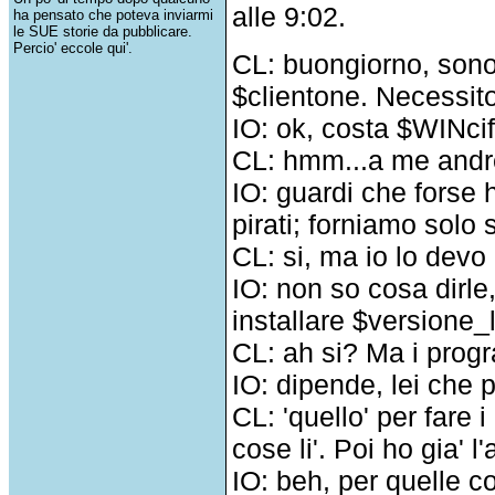
alle 9:02.
ha pensato che poteva inviarmi
le SUE storie da pubblicare.
Percio' eccole qui'.
CL: buongiorno, sono
$clientone. Necessit
IO: ok, costa $WINcifr
CL: hmm...a me andr
IO: guardi che forse 
pirati; forniamo solo 
CL: si, ma io lo devo 
IO: non so cosa dirle
installare $versione_l
CL: ah si? Ma i prog
IO: dipende, lei che
CL: 'quello' per fare 
cose li'. Poi ho gia' l
IO: beh, per quelle co