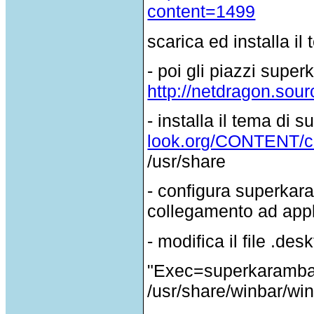
content=1499
scarica ed installa il
- poi gli piazzi supe
http://netdragon.sou
- installa il tema di
look.org/CONTENT/con
/usr/share
- configura superkara
collegamento ad appl
- modifica il file .des
"Exec=superkaramba
/usr/share/winbar/wi