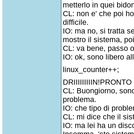
metterlo in quei bido
CL: non e' che poi ho
difficile.
IO: ma no, si tratta 
mostro il sistema, po
CL: va bene, passo 
IO: ok, sono libero al
linux_counter++;
DRIIIIIIIIIN!PRONTO 
CL: Buongiorno, sono 
problema.
IO: che tipo di probl
CL: mi dice che il sis
IO: ma lei ha un disco