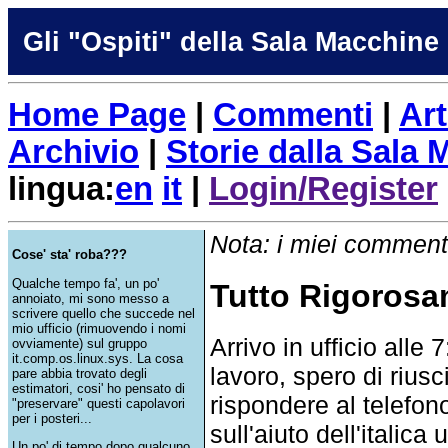
Gli "Ospiti" della Sala Macchine
Home Page
|
Commenti
|
Art
Archivio
|
Storie dalla Sala
lingua:
en
it
|
Login/Register
Nota: i miei commenti
Cose' sta' roba???
Qualche tempo fa', un po'
Tutto Rigorosa
annoiato, mi sono messo a
scrivere quello che succede nel
mio ufficio (rimuovendo i nomi
Arrivo in ufficio alle
ovviamente) sul gruppo
it.comp.os.linux.sys. La cosa
lavoro, spero di rius
pare abbia trovato degli
estimatori, cosi' ho pensato di
rispondere al telefon
"preservare" questi capolavori
per i posteri...
sull'aiuto dell'italica
Un po' di tempo dopo qualcuno