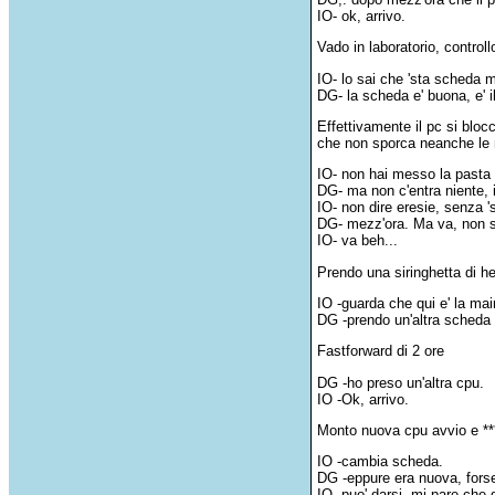
IO- ok, arrivo.
Vado in laboratorio, control
IO- lo sai che 'sta scheda 
DG- la scheda e' buona, e' i
Effettivamente il pc si blo
che non sporca neanche le
IO- non hai messo la pasta 
DG- ma non c'entra niente, i
IO- non dire eresie, senza 
DG- mezz'ora. Ma va, non s
IO- va beh...
Prendo una siringhetta di h
IO -guarda che qui e' la ma
DG -prendo un'altra scheda 
Fastforward di 2 ore
DG -ho preso un'altra cpu.
IO -Ok, arrivo.
Monto nuova cpu avvio e *
IO -cambia scheda.
DG -eppure era nuova, forse
IO -puo' darsi, mi pare che 