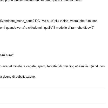
a $venditore_meno_cane? DG -Ma si, e' piu' vicino, vedrai che funziona.
ni quando verra' a chiedermi: 'qual'e' il modello di ram che dicevi?'
ltri autori
opo aver eliminato le cagate, spam, tentativi di phishing et similia. Quindi non
ra degno di pubblicazione.