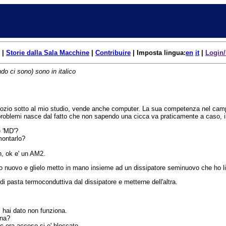
|
Storie dalla Sala Macchine
|
Contribuire
| Imposta lingua:
en
it
|
Login/
do ci sono) sono in italico
ozio sotto al mio studio, vende anche computer. La sua competenza nel campo 
roblemi nasce dal fatto che non sapendo una cicca va praticamente a caso, il fatt
 'MD'?
montarlo?
h, ok e' un AM2.
vo nuovo e glielo metto in mano insieme ad un dissipatore seminuovo che ho li
i di pasta termoconduttiva dal dissipatore e metterne dell'altra.
 hai dato non funziona.
ona?
c era acceso si e' bloccato.