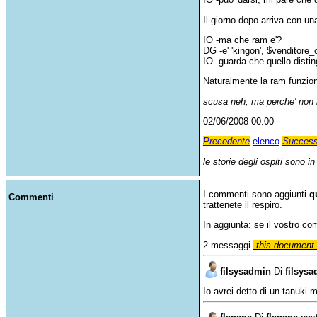
Il giorno dopo arriva con u
IO -ma che ram e'?
DG -e' 'kingon', $venditore
IO -guarda che quello disti
Naturalmente la ram funziona
scusa neh, ma perche' non 
02/06/2008 00:00
Precedente
elenco
Success
le storie degli ospiti sono i
I commenti sono aggiunti
q
Commenti
trattenete il respiro.
In aggiunta: se il vostro c
2 messaggi
this document 
filsysadmin
Di
filsys
Io avrei detto di un tanuki m