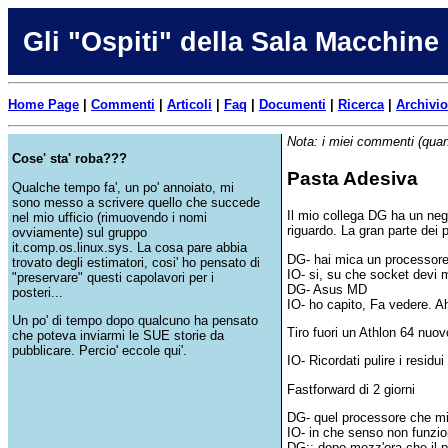
Gli "Ospiti" della Sala Macchine
Home Page
|
Commenti
|
Articoli
|
Faq
|
Documenti
|
Ricerca
|
Archivio
Nota: i miei commenti (quan
Cose' sta' roba???
Pasta Adesiva
Qualche tempo fa', un po' annoiato, mi
sono messo a scrivere quello che succede
Il mio collega DG ha un neg
nel mio ufficio (rimuovendo i nomi
riguardo. La gran parte dei p
ovviamente) sul gruppo
it.comp.os.linux.sys. La cosa pare abbia
DG- hai mica un processore
trovato degli estimatori, cosi' ho pensato di
IO- si, su che socket devi 
"preservare" questi capolavori per i
DG- Asus MD
posteri...
IO- ho capito, Fa vedere. A
Un po' di tempo dopo qualcuno ha pensato
Tiro fuori un Athlon 64 nuo
che poteva inviarmi le SUE storie da
pubblicare. Percio' eccole qui'.
IO- Ricordati pulire i residu
Fastforward di 2 giorni
DG- quel processore che mi
IO- in che senso non funzi
DG;: dopo mezz'ora che il p