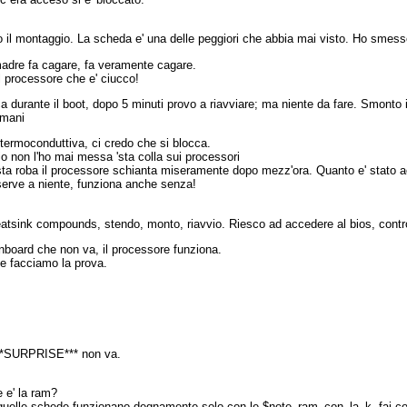
lo il montaggio. La scheda e' una delle peggiori che abbia mai visto. Ho smess
madre fa cagare, fa veramente cagare.
l processore che e' ciucco!
cca durante il boot, dopo 5 minuti provo a riavviare; ma niente da fare. Smont
 mani
termoconduttiva, ci credo che si blocca.
o non l'ho mai messa 'sta colla sui processori
'sta roba il processore schianta miseramente dopo mezz'ora. Quanto e' stato 
erve a niente, funziona anche senza!
eatsink compounds, stendo, monto, riavvio. Riesco ad accedere al bios, control
inboard che non va, il processore funziona.
e facciamo la prova.
**SURPRISE*** non va.
 e' la ram?
quelle schede funzionano degnamente solo con le $note_ram_con_la_k, fai cosi':