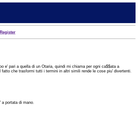
Register
e' pari a quella di un Otaria, quindi mi chiama per ogni ca$$ata a
o che trasformi tutti i termini in altri simili rende le cose piu' divertenti.
' a portata di mano.