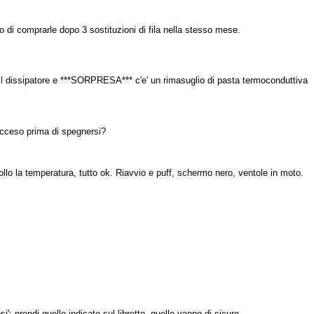
o di comprarle dopo 3 sostituzioni di fila nella stesso mese.
o il dissipatore e ***SORPRESA*** c'e' un rimasuglio di pasta termoconduttiva
acceso prima di spegnersi?
lo la temperatura, tutto ok. Riavvio e puff, schermo nero, ventole in moto.
 prendi quelle indicate sul libretto, quelle vanno di sicuro.