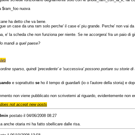
na $ram_foo nuova
_cane ha detto che va bene.
ngue un case da una ram solo perche' il case e' piu grande. Perche' non vai d
, e' la scheda che non funziona per niente. Se ne accorgera' fra un paio di gior
lo mandi a quel paese?
ivo
n ordine sparso, quindi 'precedente' e 'successiva' possono portare su storie di a
uando
e soprattutto
se
ho il tempo di guardarli (io o l'autore della storia) e d
ommento non viene pubblicato non scrivetemi al riguardo, evidentemente non e
does not accept new posts
admin
postato il 04/06/2008 08:27
a anche otaria mi ha fatto sbellicare dalle risa.