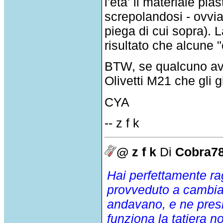
l'eta' il materiale pl
screpolandosi - ovviam
piega di cui sopra). L
risultato che alcune "
BTW, se qualcuno av
Olivetti M21 che gli g
CYA
-- z f k
@ z f k
Di
Cobra7
Hai perfettamente ra
provveduto a cambia
andavano, e ne presi
funziona la tatiera 