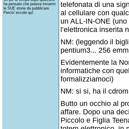
telefonata di una si
ha pensato che poteva inviarmi
le SUE storie da pubblicare.
al cellulare con qualc
Percio' eccole qui'.
un ALL-IN-ONE (uno 
l'elettronica inserita 
NM: (leggendo il bigli
pentium3... 256 emme 
Evidentemente la Non
informatiche con quel
formalizziamoci)
NM: si si, ha il cdrom 
Butto un occhio al pr
affare. Dopo una deci
Piccolo e Figlia Teena
totem elettronico, in