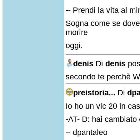
-- Prendi la vita al m
Sogna come se doves
morire
oggi.
denis
Di
denis
pos
secondo te perchè W
preistoria...
Di
dpa
Io ho un vic 20 in ca
-AT- D: hai cambiato 
-- dpantaleo