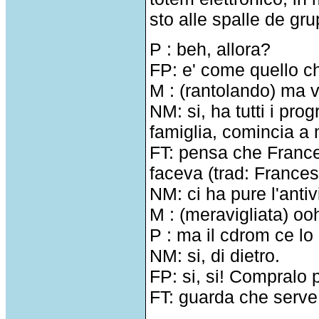
sto alle spalle de gru
P : beh, allora?
FP: e' come quello c
M : (rantolando) ma 
NM: si, ha tutti i pr
famiglia, comincia a
FT: pensa che France
faceva (trad: France
NM: ci ha pure l'antiv
M : (meravigliata) oo
P : ma il cdrom ce lo
NM: si, di dietro.
FP: si, si! Compralo p
FT: guarda che serve