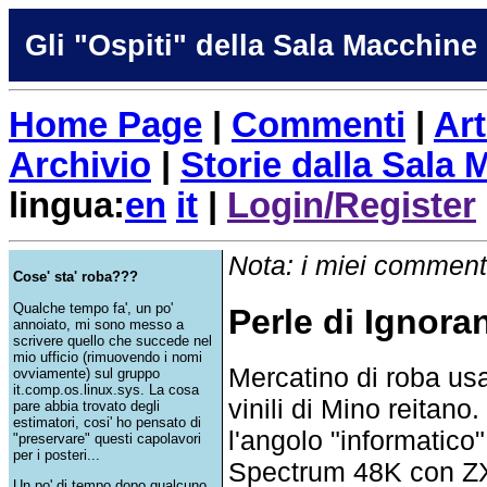
Gli "Ospiti" della Sala Macchine
Home Page
|
Commenti
|
Art
Archivio
|
Storie dalla Sala
lingua:
en
it
|
Login/Register
Nota: i miei commenti
Cose' sta' roba???
Qualche tempo fa', un po'
Perle di Ignora
annoiato, mi sono messo a
scrivere quello che succede nel
mio ufficio (rimuovendo i nomi
Mercatino di roba usat
ovviamente) sul gruppo
it.comp.os.linux.sys. La cosa
vinili di Mino reitano
pare abbia trovato degli
estimatori, cosi' ho pensato di
l'angolo "informatic
"preservare" questi capolavori
per i posteri...
Spectrum 48K con ZX I
Un po' di tempo dopo qualcuno