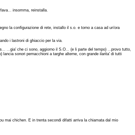
a fava... insomma, reinstalla.
gno la configurazione di rete, installo il s.o. e torno a casa ad un'ora
ndo i lastroni di ghiaccio per la via.
us... ...gia' che ci sono, aggiorno il S.O... (e li parte del tempo) ...provo tutto,
ancia sonori pernacchioni a targhe alterne, con grande ilarita' di tutti
ou mai chichen. E in trenta secondi difatti arriva la chiamata dal mio