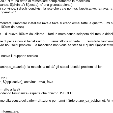
JSBOFH mi ha detto di reinstallare completamente la macchina
: $(divinita') $(bestia), e' una giornata piena!)
ci convince, i dischi condivisi, la rete che va e non va, l'applicativo, la rava, l
 operativo?
ntare, rimontare installare rava e fava si erano ormai fatte le quattro... mi se
 a 100km da casa).
.. di nuovo 100km dal cliente... fatti in moto causa sciopero dei treni e dribbla
che di per se non e' banalissimo... ...reinstallo la scheda... ...reinstallo l'antivir
A ho i soliti problemi. La macchina non vede se stessa e quindi $(applicativo) l
i nuovo il supporto tecnico...
ntropo_esaurito), la macchina mi da' gli stessi identici problemi di ieri...
tutto?
 $(applicativo), antivirus, rava, fava...
rmatto a fare?
ondendo l'esultanza) aspetta che chiamo JSBOFH.
nno alla scusa della riformattazione per farmi il $(deretano_da_babbuino). Ai n
 riformattare.