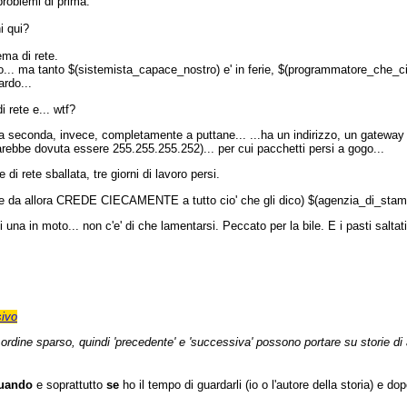
problemi di prima.
i qui?
ma di rete.
o... ma tanto $(sistemista_capace_nostro) e' in ferie, $(programmatore_che_ci
ardo...
i rete e... wtf?
a seconda, invece, completamente a puttane... ...ha un indirizzo, un gatewa
arebbe dovuta essere 255.255.255.252)... per cui pacchetti persi a gogo...
i rete sballata, tre giorni di lavoro persi.
che da allora CREDE CIECAMENTE a tutto cio' che gli dico) $(agenzia_di_stampa)
cui una in moto... non c'e' di che lamentarsi. Peccato per la bile. E i pasti salt
ivo
n ordine sparso, quindi 'precedente' e 'successiva' possono portare su storie di a
uando
e soprattutto
se
ho il tempo di guardarli (io o l'autore della storia) e d