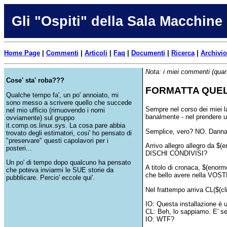
Gli "Ospiti" della Sala Macchine
Home Page
|
Commenti
|
Articoli
|
Faq
|
Documenti
|
Ricerca
|
Archivio
Nota: i miei commenti (quan
Cose' sta' roba???
FORMATTA QUEL
Qualche tempo fa', un po' annoiato, mi
sono messo a scrivere quello che succede
Sempre nel corso dei miei l
nel mio ufficio (rimuovendo i nomi
banalmente - nel prendere u
ovviamente) sul gruppo
it.comp.os.linux.sys. La cosa pare abbia
Semplice, vero? NO. Danna
trovato degli estimatori, cosi' ho pensato di
"preservare" questi capolavori per i
Arrivo allegro allegro da $(
posteri...
DISCHI CONDIVISI?
Un po' di tempo dopo qualcuno ha pensato
A titolo di cronaca, $(enor
che poteva inviarmi le SUE storie da
che bello avere nella VOST
pubblicare. Percio' eccole qui'.
Nel frattempo arriva CL($(cl
IO: Questa installazione è 
CL: Beh, lo sappiamo. E' se
IO: WTF?