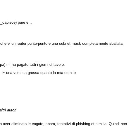
_capisce) pure e...
y che e' un router punto-punto e una subnet mask completamente sballata
 mi ha pagato tutti i giorni di lavoro.
ati. E una vescica grossa quanto la mia orchite.
ltri autori
opo aver eliminato le cagate, spam, tentativi di phishing et similia. Quindi non