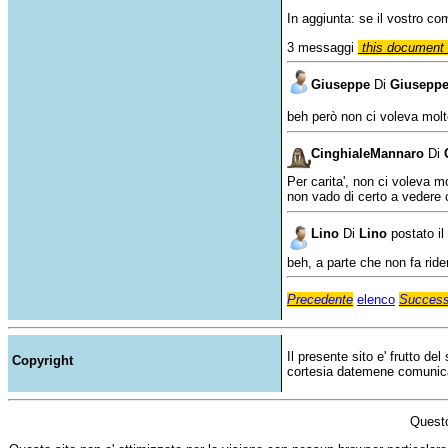
In aggiunta: se il vostro c
3 messaggi
this document 
Giuseppe
Di
Giusepp
beh però non ci voleva molt
CinghialeMannaro
Di
Per carita', non ci voleva m
non vado di certo a vedere 
Lino
Di
Lino
postato il
beh, a parte che non fa rid
Precedente
elenco
Success
Il presente sito e' frutto de
Copyright
cortesia datemene comunicazi
Questo