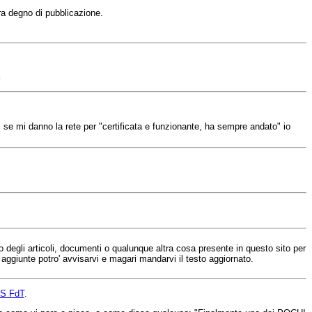
ra degno di pubblicazione.
i se mi danno la rete per "certificata e funzionante, ha sempre andato" io
uno degli articoli, documenti o qualunque altra cosa presente in questo sito per
e aggiunte potro' avvisarvi e magari mandarvi il testo aggiornato.
S FdT
.