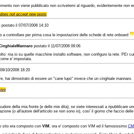
ommento non viene pubblicato non scrivetemi al riguardo, evidentemente non e
does not accept new posts
e
postato il 07/07/2008 14:10
o a controllare per prima cosa le impostazioni delle schede di rete onboard
CinghialeMannaro
postato il 11/07/2008 09:06
olto: ma io su quelle macchine installo software, non configuro la rete. PEr cu
come e' impostata.
 09/10/2008 18:20
ere, hai dimostrato di essere un "cane lupo" invece che un cinghiale mannaro.
ivo
l sudore della mia fronte (e delle mie dita), se siete interessati a ripubblicare 
one (o all'autore dell'articolo se non sono io), cosi' il giorno che faccio dell
 sito era composto con
VIM
, ora e' composto con VIM ed il famosissimo
CM