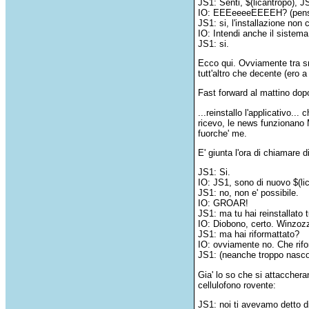
JS1: Senti, $(licantropo), 
IO: EEEeeeeEEEEH? (pensando
JS1: si, l'installazione non 
IO: Intendi anche il sistema
JS1: si.
Ecco qui. Ovviamente tra smo
tutt'altro che decente (ero
Fast forward al mattino dopo.
...reinstallo l'applicativo... 
ricevo, le news funzionano M
fuorche' me.
E' giunta l'ora di chiamare d
JS1: Si.
IO: JS1, sono di nuovo $(lica
JS1: no, non e' possibile.
IO: GROAR!
JS1: ma tu hai reinstallato 
IO: Diobono, certo. Winzozz,
JS1: ma hai riformattato?
IO: ovviamente no. Che rifo
JS1: (neanche troppo nasc
Gia' lo so che si attacchera
cellulofono rovente:
JS1: noi ti avevamo detto di