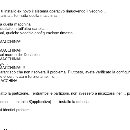
 ti installo ex novo il sistema operativo rimuovendo il vecchio...
anzia... formatta quella macchina.
tta quella macchina.
allato in tutt'altra cartella...
mai, qualche vecchia configurazione rimasta...
MACCHINA!!
MACCHINA!!
sul marmo del Donatello...
MACCHINA!!!
gio...
ACCHINA!!!!!
 garantisco che non risolvera' il problema. Piuttosto, avete verificato la config
e e' certificata e funzionante. Tu...
MACCHINA!
to la partizione... entrambe le partizioni, non avessero a incazzarsi neri... pa
giorno... ...installo $(applicativo)... ...installo la scheda...
i identici problemi.