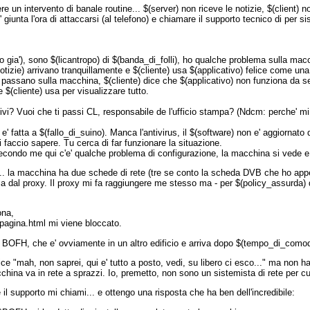
n intervento di banale routine... $(server) non riceve le notizie, $(client) n
giunta l'ora di attaccarsi (al telefono) e chiamare il supporto tecnico di per
 gia'), sono $(licantropo) di $(banda_di_folli), ho qualche problema sulla mac
tizie) arrivano tranquillamente e $(cliente) usa $(applicativo) felice come un
 passano sulla macchina, $(cliente) dice che $(applicativo) non funziona da se
$(cliente) usa per visualizzare tutto.
 vivi? Vuoi che ti passi CL, responsabile de l'ufficio stampa? (Ndcm: perche' mi
ne e' fatta a $(fallo_di_suino). Manca l'antivirus, il $(software) non e' aggiornat
faccio sapere. Tu cerca di far funzionare la situazione.
secondo me qui c'e' qualche problema di configurazione, la macchina si vede e
... la macchina ha due schede di rete (tre se conto la scheda DVB che ho ap
a dal proxy. Il proxy mi fa raggiungere me stesso ma - per $(policy_assurda) 
ona,
r/pagina.html mi viene bloccato.
 BOFH, che e' ovviamente in un altro edificio e arriva dopo $(tempo_di_como
e "mah, non saprei, qui e' tutto a posto, vedi, su libero ci esco..." ma non ha 
hina va in rete a sprazzi. Io, premetto, non sono un sistemista di rete per cu
il supporto mi chiami... e ottengo una risposta che ha ben dell'incredibile: