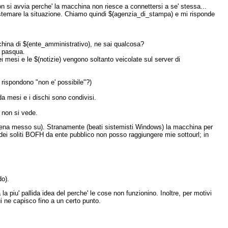
on si avvia perche' la macchina non riesce a connettersi a se' stessa...
 sistemare la situazione. Chiamo quindi $(agenzia_di_stampa) e mi risponde
china di $(ente_amministrativo), ne sai qualcosa?
a pasqua.
i mesi e le $(notizie) vengono soltanto veicolate sul server di
 rispondono "non e' possibile"?)
o da mesi e i dischi sono condivisi.
 non si vede.
pena messo su). Stranamente (beati sistemisti Windows) la macchina per
dei soliti BOFH da ente pubblico non posso raggiungere mie sottourl; in
do).
la piu' pallida idea del perche' le cose non funzionino. Inoltre, per motivi
i ne capisco fino a un certo punto.