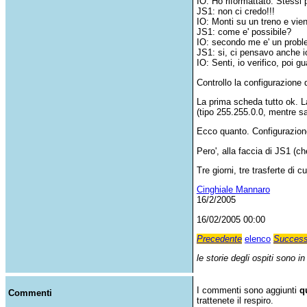
IO: Ho riformattato. Stessi 
JS1: non ci credo!!!
IO: Monti su un treno e vien
JS1: come e' possibile?
IO: secondo me e' un proble
JS1: si, ci pensavo anche i
IO: Senti, io verifico, poi gu
Controllo la configurazione d
La prima scheda tutto ok. L
(tipo 255.255.0.0, mentre s
Ecco quanto. Configurazione d
Pero', alla faccia di JS1 (
Tre giorni, tre trasferte di 
Cinghiale Mannaro
16/2/2005
16/02/2005 00:00
Precedente
elenco
Success
le storie degli ospiti sono i
I commenti sono aggiunti
q
Commenti
trattenete il respiro.