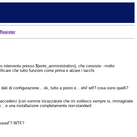
Register
o intervento presso $(ente_amministrativo), che consiste - molto
ficare che tutto funzioni come prima e alzare i tacchi.
ati di configurazione... ok, tutto a posto e... ehi! wtf? cosa sono quelli?
er accederci (con somme incazzature che mi sorbisco sempre io, immaginate
... e una installazione completamente non-standard.
Refused"? WTF?