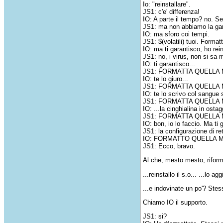
Io: "reinstallare".
JS1: c'e' differenza!
IO: A parte il tempo? no. Se
JS1: ma non abbiamo la gar
IO: ma sforo coi tempi.
JS1: $(volatili) tuoi. Forma
IO: ma ti garantisco, ho reinst
JS1: no, i virus, non si sa 
IO: ti garantisco...
JS1: FORMATTA QUELLA 
IO: te lo giuro...
JS1: FORMATTA QUELLA 
IO: te lo scrivo col sangue 
JS1: FORMATTA QUELLA 
IO: ...la cinghialina in ostag
JS1: FORMATTA QUELLA M
IO: bon, io lo faccio. Ma ti
JS1: la configurazione di ret
IO: FORMATTO QUELLA 
JS1: Ecco, bravo.
Al che, mesto mesto, riformat
...reinstallo il s.o... ...lo ag
...e indovinate un po'? Stess
Chiamo IO il supporto.
JS1: si?