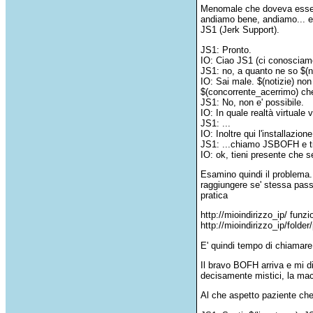
Menomale che doveva essere u
andiamo bene, andiamo... e' 
JS1 (Jerk Support).
JS1: Pronto.
IO: Ciao JS1 (ci conosciamo
JS1: no, a quanto ne so $(no
IO: Sai male. $(notizie) non
$(concorrente_acerrimo) che 
JS1: No, non e' possibile.
IO: In quale realtà virtuale
JS1: ...
IO: Inoltre qui l'installazio
JS1: ...chiamo JSBOFH e ti 
IO: ok, tieni presente che 
Esamino quindi il problema
raggiungere se' stessa pass
pratica
http://mioindirizzo_ip/ funzi
http://mioindirizzo_ip/folde
E' quindi tempo di chiamare
Il bravo BOFH arriva e mi dic
decisamente mistici, la macc
Al che aspetto paziente che 