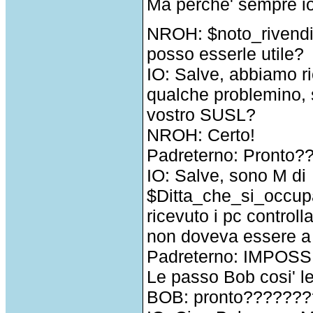
Ma perche' sempre i
NROH: $noto_rivendi
posso esserle utile?
IO: Salve, abbiamo ri
qualche problemino, s
vostro SUSL?
NROH: Certo!
Padreterno: Pronto
IO: Salve, sono M di
$Ditta_che_si_occup
ricevuto i pc control
non doveva essere a 
Padreterno: IMPOSSIB
Le passo Bob cosi' l
BOB: pronto??????