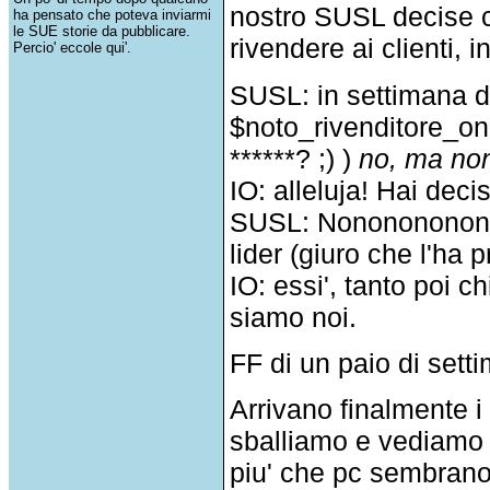
nostro SUSL decise c
ha pensato che poteva inviarmi
le SUE storie da pubblicare.
rivendere ai clienti,
Percio' eccole qui'.
SUSL: in settimana d
$noto_rivenditore_on
******? ;) )
no, ma non 
IO: alleluja! Hai deci
SUSL: Nonononononon
lider (giuro che l'ha p
IO: essi', tanto poi 
siamo noi.
FF di un paio di sett
Arrivano finalmente i 
sballiamo e vediamo u
piu' che pc sembrano 