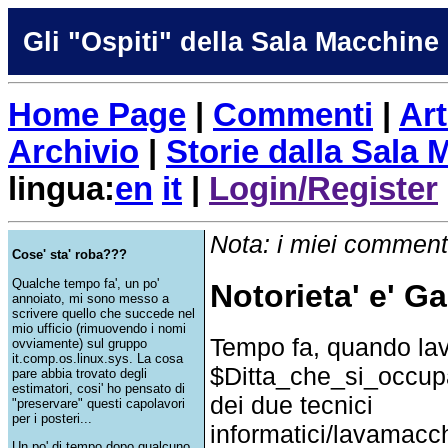
Gli "Ospiti" della Sala Macchine
Home Page
|
Commenti
|
Art
Archivio
|
Storie dalla Sala
lingua:
en
it
|
Login/Register
Nota: i miei commenti
Cose' sta' roba???
Qualche tempo fa', un po'
Notorieta' e' G
annoiato, mi sono messo a
scrivere quello che succede nel
mio ufficio (rimuovendo i nomi
Tempo fa, quando la
ovviamente) sul gruppo
it.comp.os.linux.sys. La cosa
$Ditta_che_si_occupa
pare abbia trovato degli
estimatori, cosi' ho pensato di
dei due tecnici
"preservare" questi capolavori
per i posteri...
informatici/lavamacch
Un po' di tempo dopo qualcuno