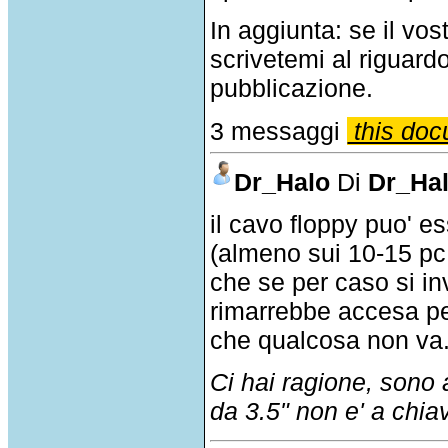
In aggiunta: se il v
scrivetemi al riguar
pubblicazione.
3 messaggi
this doc
Dr_Halo
Di
Dr_Ha
il cavo floppy puo' e
(almeno sui 10-15 pc 
che se per caso si in
rimarrebbe accesa p
che qualcosa non va.
Ci hai ragione, sono
da 3.5" non e' a chi