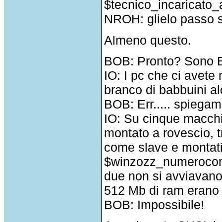
$tecnico_incaricato_
NROH: glielo passo s
Almeno questo.
BOB: Pronto? Sono B
IO: I pc che ci avet
branco di babbuini al
BOB: Err..... spiegami
IO: Su cinque macchin
montato a rovescio, t
come slave e montati
$winzozz_numerocomp
due non si avviavano p
512 Mb di ram erano
BOB: Impossibile!