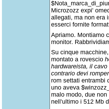
$Nota_marca_di_pium
Microzozz expi' omedi
allegati, ma non era 
esserci fornite form
Apriamo. Montiamo co
monitor. Rabbrividia
Su cinque macchine, q
montato a rovescio
h
hardwareista, il cavo 
contrario devi romper
rom settati entrambi 
uno aveva $winzozz_
malo modo, due non si
nell'ultimo i 512 Mb 