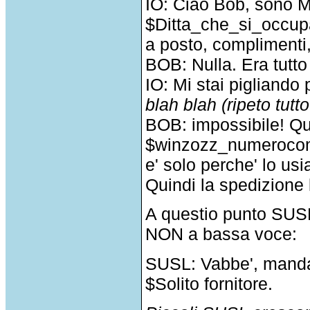
IO: Ciao Bob, sono M
$Ditta_che_si_occupa
a posto, complimenti
BOB: Nulla. Era tutto
IO: Mi stai pigliando 
blah blah (ripeto tutt
BOB: impossibile! Qu
$winzozz_numerocomp
e' solo perche' lo us
Quindi la spedizione 
A questio punto SUSL
NON a bassa voce:
SUSL: Vabbe', mandali
$Solito fornitore.