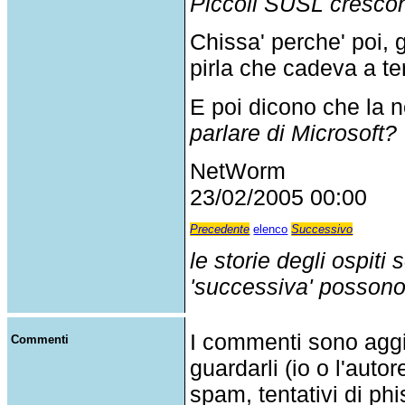
Piccoli SUSL crescono
Chissa' perche' poi, g
pirla che cadeva a ter
E poi dicono che la n
parlare di Microsoft?
NetWorm
23/02/2005 00:00
Precedente
elenco
Successivo
le storie degli ospiti
'successiva' possono p
I commenti sono agg
Commenti
guardarli (io o l'auto
spam, tentativi di phi