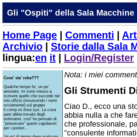
Gli "Ospiti" della Sala Macchine
Home Page
|
Commenti
|
Art
Archivio
|
Storie dalla Sala
lingua:
en
it
|
Login/Register
Nota: i miei commenti
Cose' sta' roba???
Qualche tempo fa', un po'
Gli Strumenti D
annoiato, mi sono messo a
scrivere quello che succede nel
mio ufficio (rimuovendo i nomi
Ciao D., ecco una st
ovviamente) sul gruppo
it.comp.os.linux.sys. La cosa
abbia nulla a che far
pare abbia trovato degli
estimatori, cosi' ho pensato di
che professionale, pa
"preservare" questi capolavori
per i posteri...
"consulente informati
Un po' di tempo dopo qualcuno