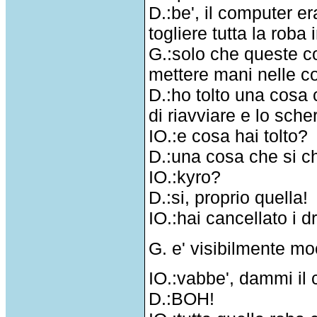
D.:be', il computer er
togliere tutta la roba i
G.:solo che queste co
mettere mani nelle c
D.:ho tolto una cosa
di riavviare e lo sch
IO.:e cosa hai tolto?
D.:una cosa che si ch
IO.:kyro?
D.:si, proprio quella!
IO.:hai cancellato i d
G. e' visibilmente moo
IO.:vabbe', dammi il 
D.:BOH!