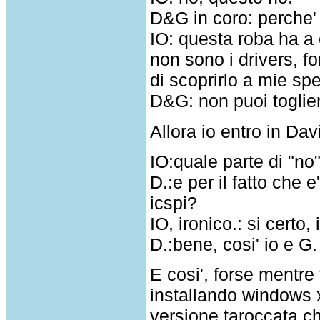
D&G in coro: perche'
IO: questa roba ha a
non sono i drivers, 
di scoprirlo a mie sp
D&G: non puoi toglier
Allora io entro in Da
IO:quale parte di "no
D.:e per il fatto che 
icspi?
IO, ironico.: si certo,
D.:bene, cosi' io e G
E cosi', forse mentre 
installando windows x
versione taroccata ch