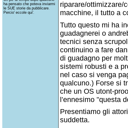
riparare/ottimizzare/
ha pensato che poteva inviarmi
le SUE storie da pubblicare.
macchine, il tutto a 
Percio' eccole qui'.
Tutto questo mi ha in
guadagnerei o andreb
tecnici senza scrupol
continuino a fare da
di guadagno per molt
sistemi robusti e a p
nel caso si venga pag
qualcuno.) Forse si 
che un OS utont-proo
l'ennesimo "questa d
Presentiamo gli attori:
suddetta.