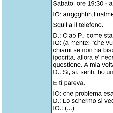
Sabato, ore 19:30 - a
IO: arrggghhh,finalm
Squilla il telefono.
D.: Ciao P., come sta
IO: (a mente: "che vu
chiami se non ha bis
ipocrita, allora e' ne
questione. A mia volt
D.: Si, si, senti, ho 
E ti pareva.
IO: che problema es
D.: Lo schermo si ve
IO.: (...)