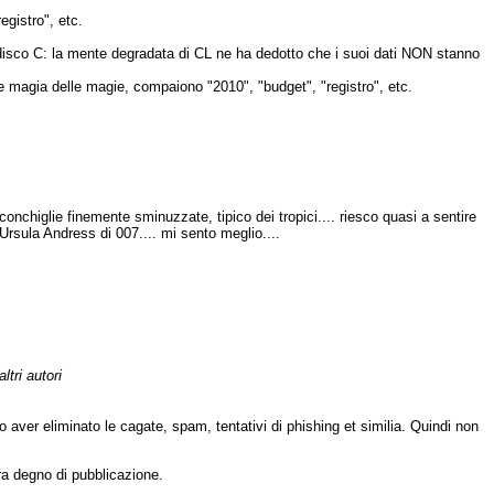
egistro", etc.
l disco C: la mente degradata di CL ne ha dedotto che i suoi dati NON stanno
 magia delle magie, compaiono "2010", "budget", "registro", etc.
nchiglie finemente sminuzzate, tipico dei tropici.... riesco quasi a sentire
e Ursula Andress di 007.... mi sento meglio....
ltri autori
opo aver eliminato le cagate, spam, tentativi di phishing et similia. Quindi non
ra degno di pubblicazione.