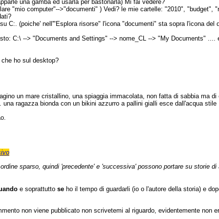
rapparle una gamba ed usarla per bastonarla) Mi fai vedere?
are "mio computer"-->"documenti" ) Vedi? le mie cartelle: "2010", "budget", "r
ati?
u C:. (poiche' nell'"Esplora risorse" l'icona "documenti" sta sopra l'icona de
sto: C:\ --> "Documents and Settings" --> nome_CL --> "My Documents" .... e
a che ho sul desktop?
gino un mare cristallino, una spiaggia immacolata, non fatta di sabbia ma di co
.... una ragazza bionda con un bikini azzurro a pallini gialli esce dall'acqua stil
ao.
ivo
n ordine sparso, quindi 'precedente' e 'successiva' possono portare su storie di a
uando
e soprattutto
se
ho il tempo di guardarli (io o l'autore della storia) e d
ommento non viene pubblicato non scrivetemi al riguardo, evidentemente non e