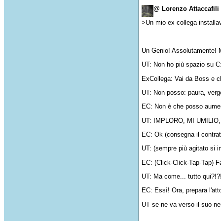
@ Lorenzo Attaccafili
>Un mio ex collega installa
Un Genio! Assolutamente! Mi
UT: Non ho più spazio su C:, 
ExCollega: Vai da Boss e ch
UT: Non posso: paura, verg
EC: Non è che posso aumen
UT: IMPLORO, MI UMILI
EC: Ok (consegna il contrat
UT: (sempre più agitato si
EC: (Click-Click-Tap-Tap) F
UT: Ma come... tutto qui?!?
EC: Essì! Ora, prepara l'atto
UT se ne va verso il suo ner