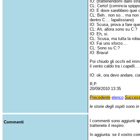
IO: (trattenendomi dallo st
CL: Certo! (comincia spippol
IO: E dove sarebbero quei d
CL: Beh.. non so... ma non s
dentro C:... lapalissiano)
IO: Scusa, prova a fare que
CL: Ah, allora sono su C:?
IO: Eh, si.
CL: Scusa, ma tutta la rob
IO: Fai uno sforzo....
CL: Sono su C:?
IO: Brava!
Poi chiudo gli occhi ed imma
il vento caldo tra i capelli.
IO: ok, ora devo andare, ci
R.P.
20/09/2010 13:35
Precedente
elenco
Success
le storie degli ospiti sono i
I commenti sono aggiunti
q
Commenti
trattenete il respiro.
In aggiunta: se il vostro c