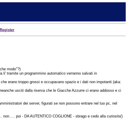
Register
n che modo"?)
: e da li' tramite un programmino automatico verranno salvati in
evi che erano troppo grossi e occupavano spazio e i dati non impotanti (aka:
 neanche usciti dalla riserva che le Giacche Azzurre ci erano addosso e ci
amministratori dei server, figurati se non possono entrare nel tuo pc, nel
lo.... non..... poi - DA AUTENTICO COGLIONE - sbrago e cedo alla curiosita')