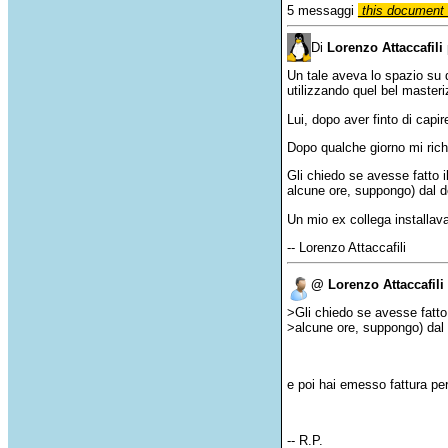
5 messaggi
this document 
Di
Lorenzo Attaccafili
Un tale aveva lo spazio su 
utilizzando quel bel master
Lui, dopo aver finto di capi
Dopo qualche giorno mi rich
Gli chiedo se avesse fatto i
alcune ore, suppongo) dal d
Un mio ex collega installav
-- Lorenzo Attaccafili
@ Lorenzo Attaccafili
>Gli chiedo se avesse fatto 
>alcune ore, suppongo) dal 
e poi hai emesso fattura per
-- R.P.