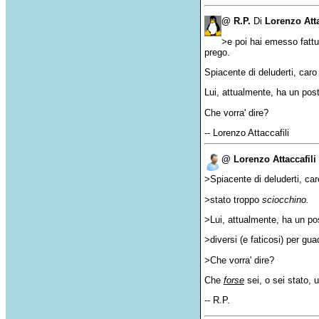
@ R.P.
Di
Lorenzo Atta
>e poi hai emesso fattur
prego.
Spiacente di deluderti, car
Lui, attualmente, ha un posto
Che vorra' dire?
-- Lorenzo Attaccafili
@ Lorenzo Attaccafili
>Spiacente di deluderti, ca
>stato troppo
sciocchino.
>Lui, attualmente, ha un pos
>diversi (e faticosi) per gua
>Che vorra' dire?
Che
forse
sei, o sei stato, 
-- R.P.