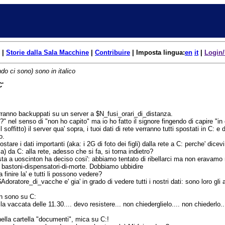
|
Storie dalla Sala Macchine
|
Contribuire
| Imposta lingua:
en
it
|
Login/
do ci sono) sono in italico
C'
 verranno backuppati su un server a $N_fusi_orari_di_distanza.
 nel senso di "non ho capito" ma io ho fatto il signore fingendo di capire "i
il soffitto) il server qua' sopra, i tuoi dati di rete verranno tutti spostati in C
o.
stare i dati importanti (aka: i 2G di foto dei figli) dalla rete a C: perche' dic
ca) da C: alla rete, adesso che si fa, si torna indietro?
sta a uoscinton ha deciso cosi': abbiamo tentato di ribellarci ma non eravamo
 bastoni-dispensatori-di-morte. Dobbiamo ubbidire
 finire la' e tutti li possono vedere?
oratore_di_vacche e' gia' in grado di vedere tutti i nostri dati: sono loro gli 
n sono su C:
 la vaccata delle 11.30.... devo resistere... non chiederglielo.... non chieder
ella cartella "documenti", mica su C:!