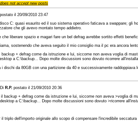
does not accept new posts
postato il 20/09/2010 23:47
disco C: quasi esaurito ed il suo sistema operativo faticava a swappare; gli h
izzatore che gli avevo montato tempo addietro.
re che liberare spazio e magari fare un bel defrag avrebbe sortito effetti benef
iama, sostenendo che aveva seguito il mio consiglio ma il pc era ancora lent
l backup + defrag come da istruzione e lui, siccome non aveva voglia di masteriz
esktop a C:\backup... Dopo molte discussioni sono dovuto ricorrere all'install
a i dischi da 80GB con una partizione da 40 e successivamente raddoppiava l
Di
R.P.
postato il 21/09/2010 20:36
il backup + defrag come da istruzione e lui, siccome non aveva >voglia di master
desktop a C:\backup... Dopo molte discussioni sono dovuto >ricorrere all'insta
 il triplo dell'importo originale allo scopo di compensare l'incredibile seccatu