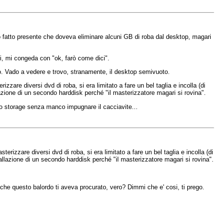
o fatto presente che doveva eliminare alcuni GB di roba dal desktop, magari
ici, mi congeda con "ok, farò come dici".
o. Vado a vedere e trovo, stranamente, il desktop semivuoto.
zare diversi dvd di roba, si era limitato a fare un bel taglia e incolla (di
azione di un secondo harddisk perché "il masterizzatore magari si rovina".
o storage senza manco impugnare il cacciavite...
izzare diversi dvd di roba, si era limitato a fare un bel taglia e incolla (di
llazione di un secondo harddisk perché "il masterizzatore magari si rovina".
ra che questo balordo ti aveva procurato, vero? Dimmi che e' cosi, ti prego.