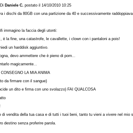
Di
Daniele C.
postato il 14/10/2010 10:25
va i dischi da 80GB con una partizione da 40 e successivamente raddoppiava 
 immagino la faccia degli utonti:
è la fine, una catastrofe, le cavallette, i clown con i pantaloni a pois!
iedi un harddisk aggiuntivo.
ogna, devo ammettere che è pieno di porn...
tarlo magicamente...
O, CONSEGNO LA MIA ANIMA
to da firmare con il sangue)
 incide un dito e firma con uno svolazzo) FAI QUALCOSA
atto
!
 di vendita della tua casa e di tutti i tuoi beni, tanto tu vieni a vivere nel mio 
o destino senza proferire parola.