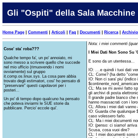
Gli "Ospiti" della Sala Macchine
Home Page
|
Commenti
|
Articoli
|
Faq
|
Documenti
|
Ricerca
|
Archivio
Nota: i miei commenti (quan
Cose' sta' roba???
I Miei Dati Non Sono Su '
Qualche tempo fa', un po' annoiato, mi
E sono da un utentessa...
sono messo a scrivere quello che succede
nel mio ufficio (rimuovendo i nomi
IO: ....e quindi i tuoi dati
ovviamente) sul gruppo
CL: Come? (ha detto "come?"
it.comp.os.linux.sys. La cosa pare abbia
IO: Non ci sara' piu' (indico 
trovato degli estimatori, cosi' ho pensato di
$continente_nord_american
"preservare" questi capolavori per i
CL: Ma se mi avevi fatto spo
posteri...
gli archivi di posta elettroni
Il grande padre bianco che 
Un po' di tempo dopo qualcuno ha pensato
hanno massacrati con i loro
che poteva inviarmi le SUE storie da
CL: Allora i miei dati vanno a
pubblicare. Percio' eccole qui'.
IO: Guarda che qualunque $Ad
caso volessero farlo.
CL: Ma i miei documenti no
IO: (penso: ci siamo! arriva
Scusa, cosa vuoi dire?
CL: I miei documenti sono n