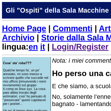
Gli "Ospiti" della Sala Macchine
Home Page
|
Commenti
|
Art
Archivio
|
Storie dalla Sala
lingua:
en
it
|
Login/Register
Nota: i miei commenti
Cose' sta' roba???
Qualche tempo fa', un po'
Ho perso una ca
annoiato, mi sono messo a
scrivere quello che succede nel
mio ufficio (rimuovendo i nomi
E che siamo, a scuo
ovviamente) sul gruppo
it.comp.os.linux.sys. La cosa
pare abbia trovato degli
No, solamente l'enne
estimatori, cosi' ho pensato di
"preservare" questi capolavori
bagnato - lamentando 
per i posteri...
Un po' di tempo dopo qualcuno