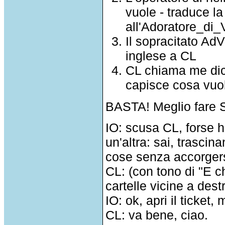
vuole - traduce la 
all'Adoratore_di_
Il sopracitato Ad
inglese a CL
CL chiama me dic
capisce cosa vuole
BASTA! Meglio fare 
IO: scusa CL, forse h
un'altra: sai, trasci
cose senza accorgers
CL: (con tono di "E c
cartelle vicine a dest
IO: ok, apri il ticket
CL: va bene, ciao.