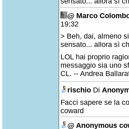
sensato... allora sì c
@ Marco Colomb
19:32
> Beh, dai, almeno si
sensato... allora sì 
LOL hai proprio ragi
messaggio sia uno sfo
CL. -- Andrea Ballarat
rischio
Di
Anonym
Facci sapere se la co
coward
@ Anonymous co