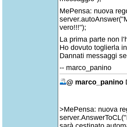
MePensa:
nuova
reg
server.
autoAnswer
("
vero!!!");
La prima parte non l
Ho dovuto toglierla in
Dannati messaggi se
-- marco_panino
@ marco_panino
>MePensa: nuova rego
server.AnswerToCL("I
sarà cestinato auto