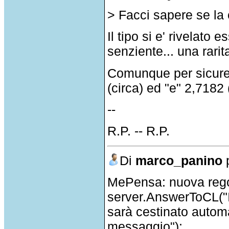
> Facci sapere se la c
Il tipo si e' rivelat
senziente... una rarit
Comunque per sicurez
(circa) ed "e" 2,7182 
--
R.P. -- R.P.
Di
marco_panino
p
MePensa: nuova regol
server.AnswerToCL("I
sarà cestinato autom
messaggio");