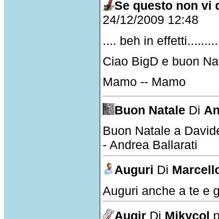
Se questo non vi da
24/12/2009 12:48
.... beh in effetti......
Ciao BigD e buon Nat
Mamo -- Mamo
Buon Natale
Di
An
Buon Natale a Davide e
- Andrea Ballarati
Auguri
Di
Marcell
Auguri anche a te e g
Augir
Di
Mikycol
p