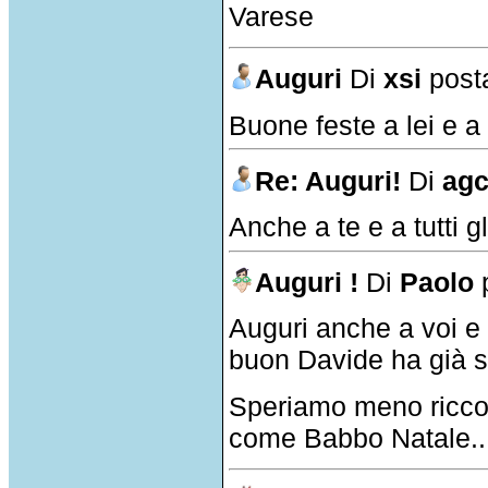
Varese
Auguri
Di
xsi
posta
Buone feste a lei e a t
Re: Auguri!
Di
ag
Anche a te e a tutti g
Auguri !
Di
Paolo
p
Auguri anche a voi e 
buon Davide ha già scr
Speriamo meno ricco 
come Babbo Natale...