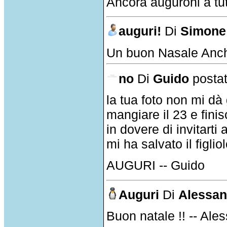
Ancora auguroni a tutt
auguri!
Di
Simone
Un buon Nasale Anch
no
Di
Guido
postat
la tua foto non mi dà 
mangiare il 23 e fin
in dovere di invitarti
mi ha salvato il figlio
AUGURI -- Guido
Auguri
Di
Alessan
Buon natale !! -- Al