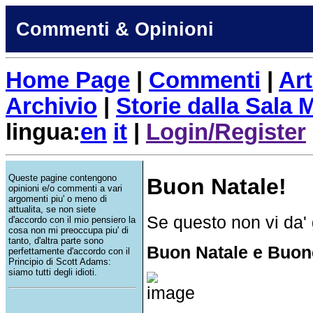
Commenti & Opinioni
Home Page
|
Commenti
|
Art
Archivio
|
Storie dalla Sala
lingua:
en
it
|
Login/Register
Queste pagine contengono
Buon Natale!
opinioni e/o commenti a vari
argomenti piu' o meno di
attualita, se non siete
Se questo non vi da' g
d'accordo con il mio pensiero la
cosa non mi preoccupa piu' di
tanto, d'altra parte sono
Buon Natale e Buon
perfettamente d'accordo con il
Principio di Scott Adams:
siamo tutti degli idioti.