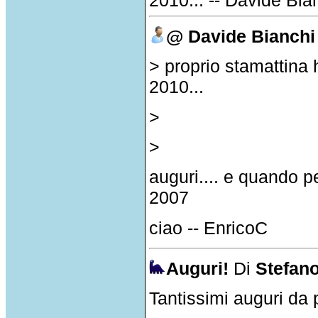
@ Davide Bianchi
> proprio stamattina 
2010...
>
>
auguri.... e quando p
2007
ciao -- EnricoC
Auguri!
Di
Stefan
Tantissimi auguri da p