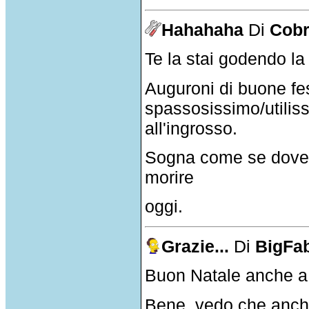
Hahahaha
Di
Cob
Te la stai godendo 
Auguroni di buone fest
spassosissimo/utiliss
all'ingrosso.
Sogna come se doves
morire
oggi.
Grazie...
Di
BigFa
Buon Natale anche a t
Bene, vedo che anche