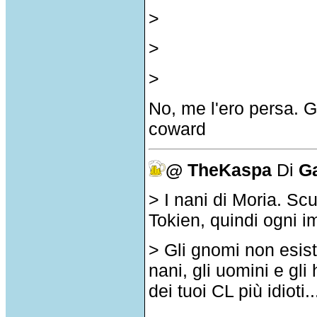
>
>
>
No, me l'ero persa. 
coward
@ TheKaspa
Di
G
> I nani di Moria. S
Tokien, quindi ogni im
> Gli gnomi non esisto
nani, gli uomini e gli
dei tuoi CL più idioti..