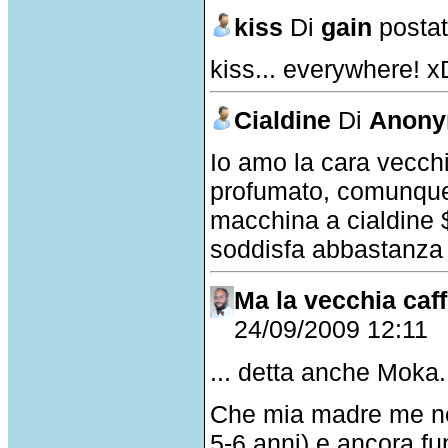
kiss
Di
gain
postat
kiss... everywhere! x
Cialdine
Di
Anony
Io amo la cara vecch
profumato, comunque
macchina a cialdine 
soddisfa abbastanza
Ma la vecchia caffe
24/09/2009 12:11
... detta anche Moka.
Che mia madre me ne 
5-6 anni) e ancora f