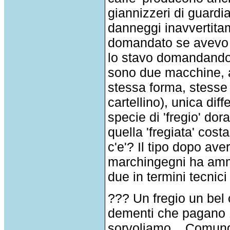
giannizzeri di guard
danneggi inavvertita
domandato se avevo b
lo stavo domandando g
sono due macchine, a
stessa forma, stesse
cartellino), unica dif
specie di 'fregio' do
quella 'fregiata' cost
c'e'? Il tipo dopo ave
marchingegni ha amme
due in termini tecnici 
??? Un fregio un bel 
dementi che pagano 1
sorvoliamo... Comunqu