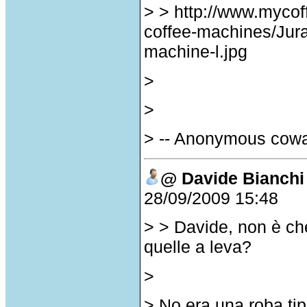
> > http://www.myco
coffee-machines/Jur
machine-l.jpg
>
>
> -- Anonymous cow
@ Davide Bianchi
28/09/2009 15:48
> > Davide, non è ch
quelle a leva?
>
> No era una roba ti