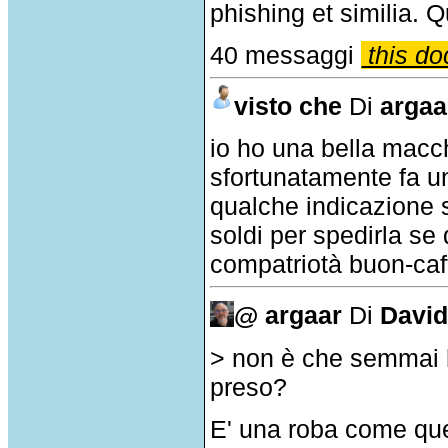
phishing et similia. Q
40 messaggi
this do
visto che
Di
argaa
io ho una bella macch
sfortunatamente fa un
qualche indicazione s
soldi per spedirla se 
compatriotà buon-caf
@ argaar
Di
David
> non è che semmai h
preso?
E' una roba come qu