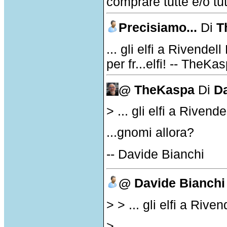
comprare tutte e/o tut
Precisiamo...
Di
T
... gli elfi a Rivendel
per fr...elfi! -- TheKa
@ TheKaspa
Di
D
> ... gli elfi a Rivend
...gnomi allora?
-- Davide Bianchi
@ Davide Bianchi
> > ... gli elfi a Rive
>