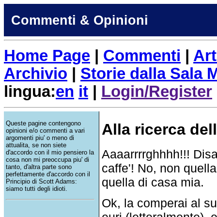
Commenti & Opinioni
Home Page
|
Commenti
|
Art
Archivio
|
Storie dalla Sala
lingua:
en
it
|
Login/Register
Queste pagine contengono
Alla ricerca de
opinioni e/o commenti a vari
argomenti piu' o meno di
attualita, se non siete
Aaaarrrrghhhh!!! Disa
d'accordo con il mio pensiero la
cosa non mi preoccupa piu' di
caffe'! No, non quella
tanto, d'altra parte sono
perfettamente d'accordo con il
quella di casa mia.
Principio di Scott Adams:
siamo tutti degli idioti.
Ok, la comperai al s
euri (letteralmente), 