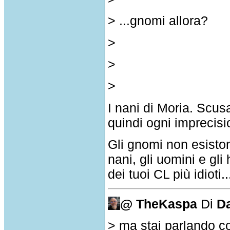
> ...gnomi allora?
>
>
>
I nani di Moria. Scu
quindi ogni imprecisio
Gli gnomi non esistono
nani, gli uomini e gli
dei tuoi CL più idioti
@ TheKaspa
Di
D
> ma stai parlando c