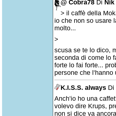
@ Cobra78
Di
Nik
> il caffè della M
io che non so usare 
molto...
>
scusa se te lo dico, 
seconda di come lo fai
forte lo fai forte... 
persone che l'hanno u
K.I.S.S. always
D
Anch'io ho una caffet
volevo dire Krups, p
non si dice va ancor