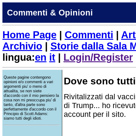
Commenti & Opinioni
Home Page
|
Commenti
|
Art
Archivio
|
Storie dalla Sala
lingua:
en
it
|
Login/Register
Queste pagine contengono
Dove sono tutt
opinioni e/o commenti a vari
argomenti piu' o meno di
attualita, se non siete
Rivitalizzati dal vacc
d'accordo con il mio pensiero la
cosa non mi preoccupa piu' di
di Trump... ho ricevut
tanto, d'altra parte sono
perfettamente d'accordo con il
account per il sito.
Principio di Scott Adams:
siamo tutti degli idioti.