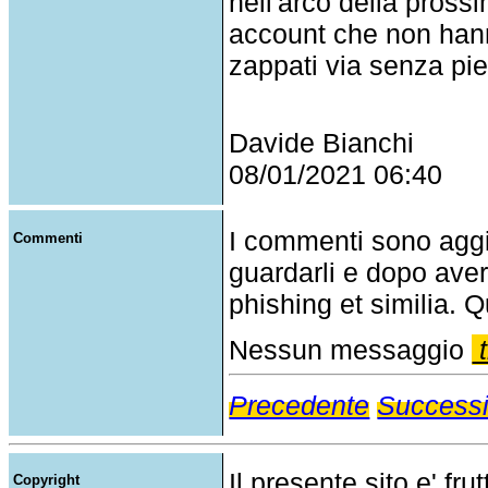
nell'arco della prossi
account che non hann
zappati via senza pie
Davide Bianchi
08/01/2021 06:40
I commenti sono agg
Commenti
guardarli e dopo aver
phishing et similia. Q
Nessun messaggio
t
Precedente
Success
Il presente sito e' fru
Copyright