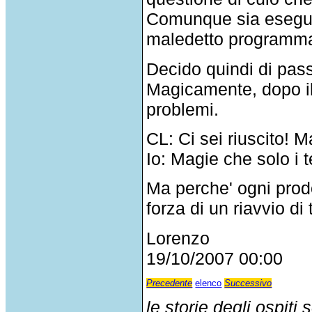
Comunque sia eseguo 
maledetto programma, 
Decido quindi di pas
Magicamente, dopo il
problemi.
CL: Ci sei riuscito! 
Io: Magie che solo i t
Ma perche' ogni prod
forza di un riavvio di 
Lorenzo
19/10/2007 00:00
Precedente
elenco
Successivo
le storie degli ospiti