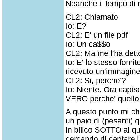
Neanche il tempo di r
CL2: Chiamato
Io: E?
CL2: E' un file pdf
Io: Un ca$$o
CL2: Ma me l'ha detto
Io: E' lo stesso forn
ricevuto un'immagine
CL2: Si, perche'?
Io: Niente. Ora capis
VERO perche' quello 
A questo punto mi c
un paio di (pesanti) 
in bilico SOTTO al qu
cercando di captare i 