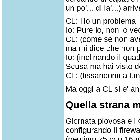
un po'... di la'...) arri
CL: Ho un problema
Io: Pure io, non lo ve
CL: (come se non av
ma mi dice che non p
Io: (inclinando il qu
Scusa ma hai visto 
CL: (fissandomi a lun
Ma oggi a CL si e' an
Quella strana m
Giornata piovosa e i 
configurando il firewa
(pentium 75 con 16 m