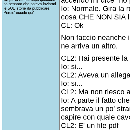
ha pensato che poteva inviarmi
Io: Normale. Gira la 
le SUE storie da pubblicare.
Percio' eccole qui'.
cosa CHE NON SIA il 
CL: Ok
Non faccio neanche i
ne arriva un altro.
CL2: Hai presente la 
Io: si...
CL2: Aveva un allega
Io: si...
CL2: Ma non riesco ad
Io: A parte il fatto c
sembrava un po' stran
capire con quale cavo
CL2: E' un file pdf