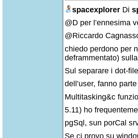
spacexplorer
Di
s
@D per l'ennesima vol
@Riccardo Cagnass
chiedo perdono per n
deframmentato) sulla 
Sul separare i dot-fi
dell'user, fanno parte
Multitasking&c funzi
5.11) ho frequenteme
pgSql, sun porCal srv,
Se ci provo su windo