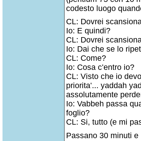
codesto luogo quando
CL: Dovrei scansiona
Io: E quindi?
CL: Dovrei scansiona
Io: Dai che se lo rip
CL: Come?
Io: Cosa c'entro io?
CL: Visto che io devo
priorita'... yaddah 
assolutamente perderm
Io: Vabbeh passa qua 
foglio?
CL: Si, tutto (e mi pa
Passano 30 minuti e i