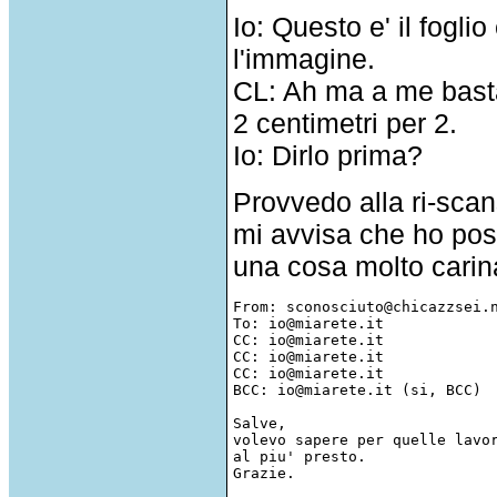
Io: Questo e' il foglio
l'immagine.
CL: Ah ma a me basta
2 centimetri per 2.
Io: Dirlo prima?
Provvedo alla ri-sca
mi avvisa che ho pos
una cosa molto carina
From: sconosciuto@chicazzsei.n
To: io@miarete.it

CC: io@miarete.it

CC: io@miarete.it

CC: io@miarete.it

BCC: io@miarete.it (si, BCC)

Salve,

volevo sapere per quelle lavor
al piu' presto.
