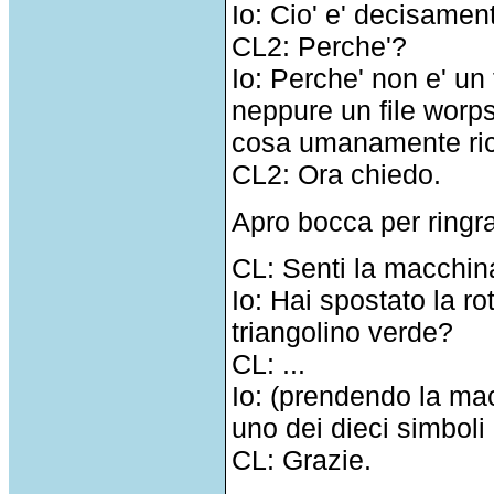
Io: Cio' e' decisamen
CL2: Perche'?
Io: Perche' non e' un
neppure un file worp
cosa umanamente ric
CL2: Ora chiedo.
Apro bocca per ringr
CL: Senti la macchina
Io: Hai spostato la 
triangolino verde?
CL: ...
Io: (prendendo la mac
uno dei dieci simboli
CL: Grazie.