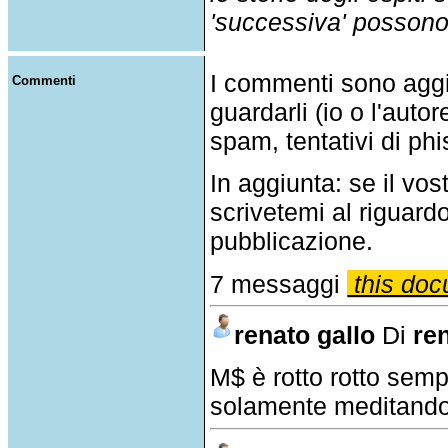
'successiva' possono p
I commenti sono agg
Commenti
guardarli (io o l'auto
spam, tentativi di phi
In aggiunta: se il v
scrivetemi al riguar
pubblicazione.
7 messaggi
this doc
renato gallo
Di
re
M$ è rotto rotto sem
solamente meditando