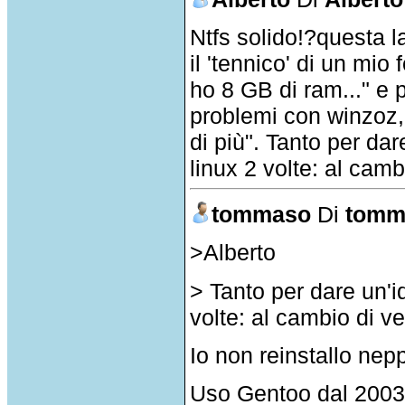
Ntfs solido!?questa l
il 'tennico' di un mio
ho 8 GB di ram..." e 
problemi con winzoz, 
di più". Tanto per dar
linux 2 volte: al camb
tommaso
Di
tomm
>Alberto
> Tanto per dare un'id
volte: al cambio di v
Io non reinstallo nep
Uso Gentoo dal 2003 