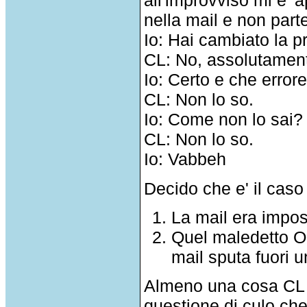
all'improvviso mi e' 
nella mail e non parte
Io: Hai cambiato la pr
CL: No, assolutamen
Io: Certo e che error
CL: Non lo so.
Io: Come non lo sai?
CL: Non lo so.
Io: Vabbeh
Decido che e' il cas
La mail era impost
Quel maledetto O
mail sputa fuori 
Almeno una cosa CL l
questione di culo che 