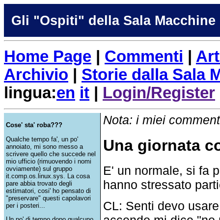
Gli "Ospiti" della Sala Macchine
Home Page
|
Commenti
|
Art
Archivio
|
Storie dalla Sala
lingua:
en
it
|
Login/Register
Nota: i miei commenti
Cose' sta' roba???
Qualche tempo fa', un po'
Una giornata co
annoiato, mi sono messo a
scrivere quello che succede nel
mio ufficio (rimuovendo i nomi
E' un normale, si fa 
ovviamente) sul gruppo
it.comp.os.linux.sys. La cosa
hanno stressato parti
pare abbia trovato degli
estimatori, cosi' ho pensato di
"preservare" questi capolavori
CL: Senti devo usare
per i posteri...
accendo mi dice "no p
Un po' di tempo dopo qualcuno