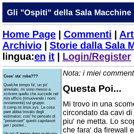
Gli "Ospiti" della Sala Macchine
Home Page
|
Commenti
|
Art
Archivio
|
Storie dalla Sala
lingua:
en
it
|
Login/Register
Nota: i miei commenti
Cose' sta' roba???
Qualche tempo fa', un po'
Questa Poi...
annoiato, mi sono messo a
scrivere quello che succede nel
mio ufficio (rimuovendo i nomi
Mi trovo in una scom
ovviamente) sul gruppo
it.comp.os.linux.sys. La cosa
circondato da cavi di
pare abbia trovato degli
estimatori, cosi' ho pensato di
piu' ne metta. Lo sco
"preservare" questi capolavori
per i posteri...
che fara' da firewall
Un po' di tempo dopo qualcuno