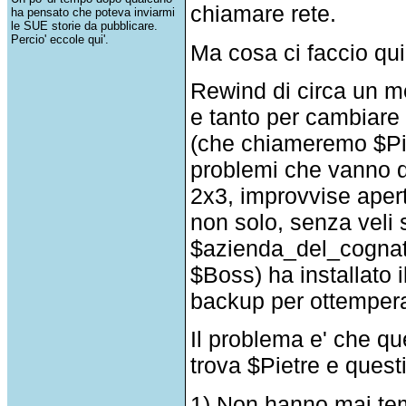
chiamare rete.
ha pensato che poteva inviarmi
le SUE storie da pubblicare.
Percio' eccole qui'.
Ma cosa ci faccio qu
Rewind di circa un m
e tanto per cambiare
(che chiameremo $Pie
problemi che vanno da
2x3, improvvise apert
non solo, senza veli
$azienda_del_cognat
$Boss) ha installato i
backup per ottempera
Il problema e' che q
trova $Pietre e questi
1) Non hanno mai tem