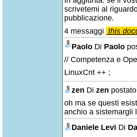
In aggiunta: se il v
scrivetemi al riguar
pubblicazione.
4 messaggi
this doc
Paolo
Di
Paolo
pos
// Competenza e Open
LinuxCnt ++ ;
zen
Di
zen
postato
oh ma se questi esis
anchio a sistemargli l
Daniele Levi
Di
Da