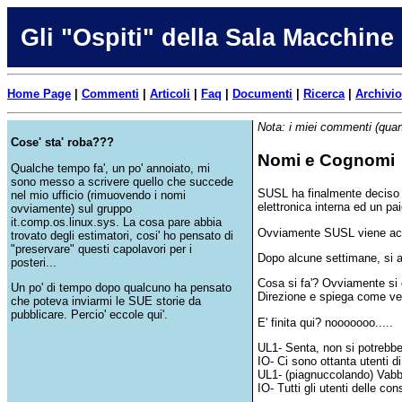
Gli "Ospiti" della Sala Macchine
Home Page
|
Commenti
|
Articoli
|
Faq
|
Documenti
|
Ricerca
|
Archivio
Nota: i miei commenti (quan
Cose' sta' roba???
Nomi e Cognomi
Qualche tempo fa', un po' annoiato, mi
sono messo a scrivere quello che succede
SUSL ha finalmente deciso di
nel mio ufficio (rimuovendo i nomi
elettronica interna ed un pai
ovviamente) sul gruppo
it.comp.os.linux.sys. La cosa pare abbia
Ovviamente SUSL viene ac
trovato degli estimatori, cosi' ho pensato di
"preservare" questi capolavori per i
Dopo alcune settimane, si a
posteri...
Cosa si fa'? Ovviamente si c
Un po' di tempo dopo qualcuno ha pensato
Direzione e spiega come ver
che poteva inviarmi le SUE storie da
pubblicare. Percio' eccole qui'.
E' finita qui? nooooooo.....
UL1- Senta, non si potrebbe
IO- Ci sono ottanta utenti di
UL1- (piagnuccolando) Vabbe'
IO- Tutti gli utenti delle c