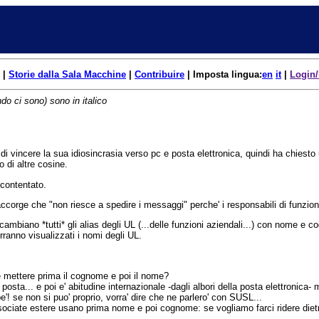
|
Storie dalla Sala Macchine
|
Contribuire
| Imposta lingua:
en
it
|
Login/
do ci sono) sono in italico
 vincere la sua idiosincrasia verso pc e posta elettronica, quindi ha chiesto un
o di altre cosine.
contentato.
ccorge che "non riesce a spedire i messaggi" perche' i responsabili di funzi
ambiano *tutti* gli alias degli UL (...delle funzioni aziendali...) con nome e 
ranno visualizzati i nomi degli UL.
 mettere prima il cognome e poi il nome?
 posta... e poi e' abitudine internazionale -dagli albori della posta elettronica
! se non si puo' proprio, vorra' dire che ne parlero' con SUSL...
onsociate estere usano prima nome e poi cognome: se vogliamo farci ridere dietro