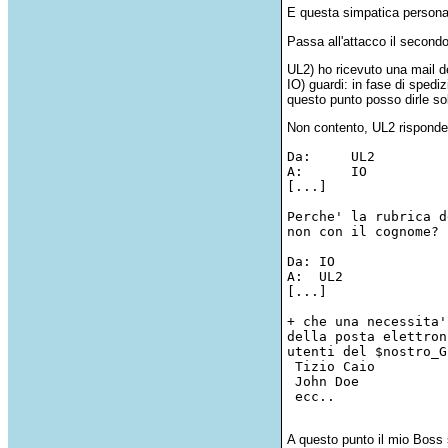
E questa simpatica persona
Passa all'attacco il second
UL2) ho ricevuto una mail d
IO) guardi: in fase di sped
questo punto posso dirle sol
Non contento, UL2 risponde a
Da:	UL2

A:	IO

[...]

Perche' la rubrica d
non con il cognome? 
Da: IO

A:  UL2

[...]

+ che una necessita'
della posta elettron
utenti del $nostro_G
 Tizio Caio

 John Doe

 ecc..

A questo punto il mio Boss s