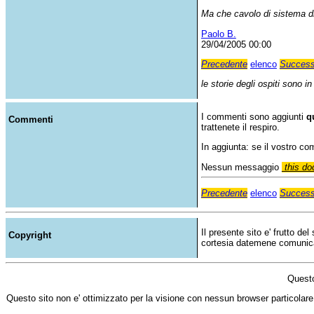
Ma che cavolo di sistema di
Paolo B.
29/04/2005 00:00
Precedente
elenco
Success
le storie degli ospiti sono i
I commenti sono aggiunti
q
Commenti
trattenete il respiro.
In aggiunta: se il vostro c
Nessun messaggio
this do
Precedente
elenco
Success
Il presente sito e' frutto de
Copyright
cortesia datemene comunicazi
Questo
Questo sito non e' ottimizzato per la visione con nessun browser particolare,