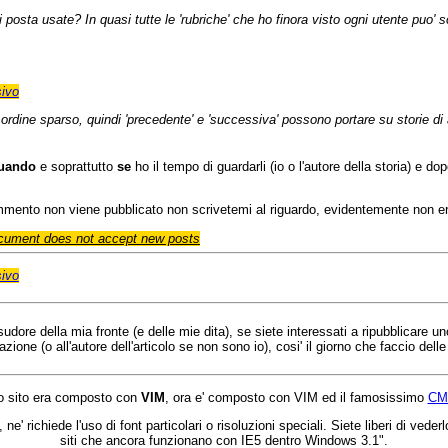
 posta usate? In quasi tutte le 'rubriche' che ho finora visto ogni utente puo
ivo
n ordine sparso, quindi 'precedente' e 'successiva' possono portare su storie di a
uando
e soprattutto
se
ho il tempo di guardarli (io o l'autore della storia) e d
ommento non viene pubblicato non scrivetemi al riguardo, evidentemente non e
cument does not accept new posts
ivo
l sudore della mia fronte (e delle mie dita), se siete interessati a ripubblicare 
one (o all'autore dell'articolo se non sono io), cosi' il giorno che faccio dell
 sito era composto con
VIM
, ora e' composto con VIM ed il famosissimo
CM
 ne' richiede l'uso di font particolari o risoluzioni speciali. Siete liberi di 
siti che ancora funzionano con IE5 dentro Windows 3.1".