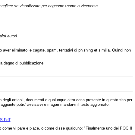
' scegliere se visualizzare per cognome+nome o viceversa.
ltri autori
opo aver eliminato le cagate, spam, tentativi di phishing et similia. Quindi non
ra degno di pubblicazione.
uno degli articoli, documenti o qualunque altra cosa presente in questo sito per
e aggiunte potro' avvisarvi e magari mandarvi il testo aggiornato.
S FdT
.
vederlo come vi pare e piace, o come disse qualcuno: "Finalmente uno dei POCHI