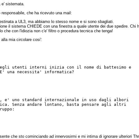
 e' sistemata.
o responsabile, che ha ricevuto una mail:
estinata a UL3, ma abbiamo lo stesso nome e si sono sbagliati.
izione il sistema CHIEDE con una finestra a quale utente dei due spedire. Chi 
o che con l'idiozia non c'e' filtro o procedura tecnica che tenga!
lla mia circolare cosi':
egli utenti interni inizia con il nome di battesimo e 

E' una necessita' informatica?

, e' uno standard internazionale in uso dagli albori 

ica. Senza andare lontano, basta pensare agli altri 

ruppo:

ente che sto cominciando ad innervosirmi e mi intima di ignorare ulteriori Thre