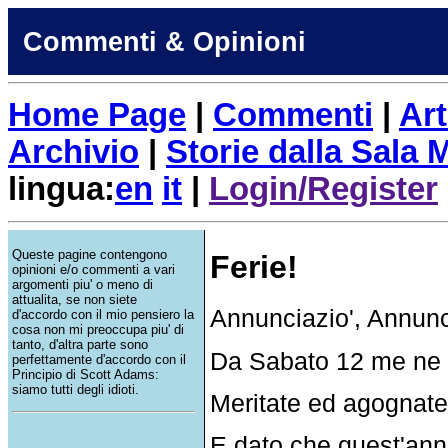
Commenti & Opinioni
Home Page
|
Commenti
|
Art
Archivio
|
Storie dalla Sala
lingua:
en
it
|
Login/Register
Queste pagine contengono
Ferie!
opinioni e/o commenti a vari
argomenti piu' o meno di
attualita, se non siete
Annunciazio', Annunc
d'accordo con il mio pensiero la
cosa non mi preoccupa piu' di
tanto, d'altra parte sono
Da Sabato 12 me ne vad
perfettamente d'accordo con il
Principio di Scott Adams:
siamo tutti degli idioti.
Meritate ed agognate 
E dato che quest'anno