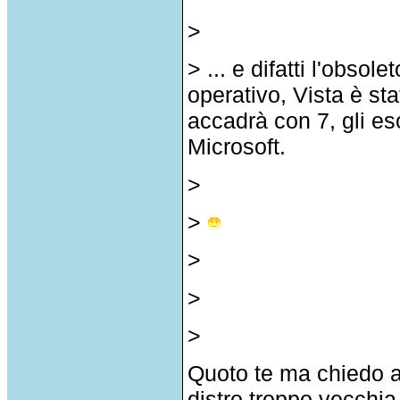
>
> ... e difatti l'obso
operativo, Vista è st
accadrà con 7, gli e
Microsoft.
>
>
>
>
>
Quoto te ma chiedo a
distro troppo vecchia