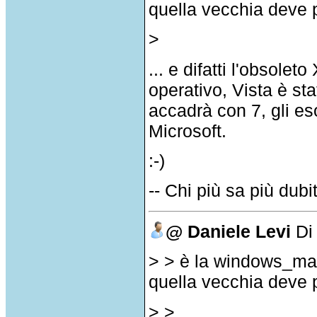
quella vecchia deve p
>
... e difatti l'obsole
operativo, Vista è st
accadrà con 7, gli e
Microsoft.
:-)
-- Chi più sa più dubi
@ Daniele Levi
D
> > è la windows_ma
quella vecchia deve p
> >