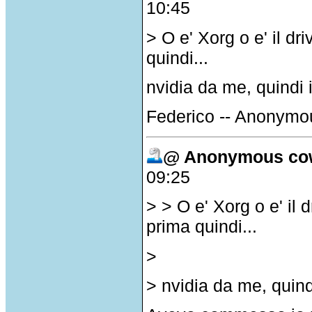
10:45
> O e' Xorg o e' il dri
quindi...
nvidia da me, quindi i
Federico -- Anonymo
@ Anonymous co
09:25
> > O e' Xorg o e' il d
prima quindi...
>
> nvidia da me, quindi