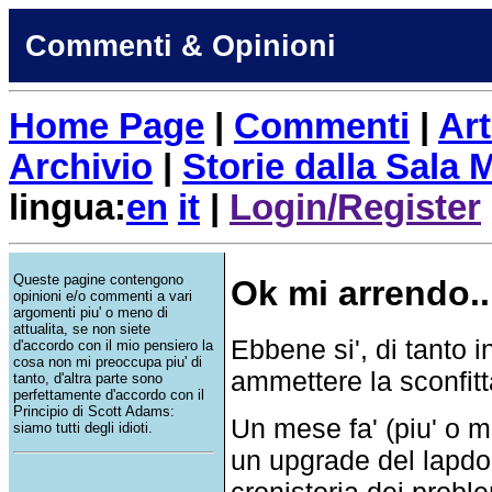
Commenti & Opinioni
Home Page
|
Commenti
|
Art
Archivio
|
Storie dalla Sala
lingua:
en
it
|
Login/Register
Queste pagine contengono
Ok mi arrendo..
opinioni e/o commenti a vari
argomenti piu' o meno di
attualita, se non siete
Ebbene si', di tanto 
d'accordo con il mio pensiero la
cosa non mi preoccupa piu' di
ammettere la sconfitt
tanto, d'altra parte sono
perfettamente d'accordo con il
Principio di Scott Adams:
Un mese fa' (piu' o 
siamo tutti degli idioti.
un upgrade del lapdo
cronistoria dei probl