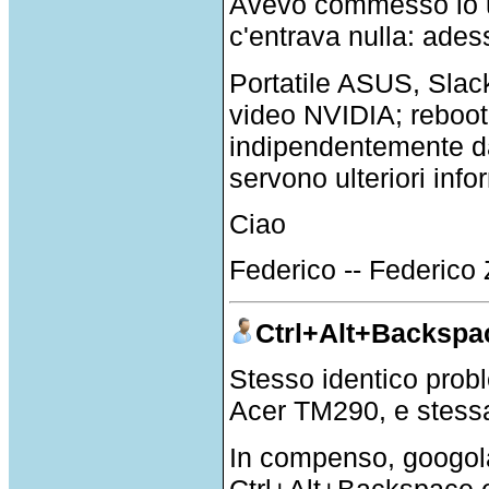
Avevo commesso io un 
c'entrava nulla: ades
Portatile ASUS, Slac
video NVIDIA; reboo
indipendentemente da 
servono ulteriori info
Ciao
Federico -- Federic
Ctrl+Alt+Backspac
Stesso identico prob
Acer TM290, e stessa
In compenso, googola
Ctrl+Alt+Backspace e