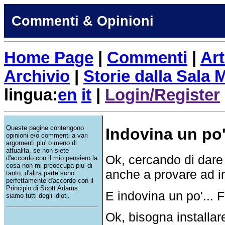
Commenti & Opinioni
Home Page
|
Commenti
|
Art
Archivio
|
Storie dalla Sala
lingua:
en
it
|
Login/Register
Queste pagine contengono
Indovina un po'.
opinioni e/o commenti a vari
argomenti piu' o meno di
attualita, se non siete
Ok, cercando di dare
d'accordo con il mio pensiero la
cosa non mi preoccupa piu' di
anche a provare ad i
tanto, d'altra parte sono
perfettamente d'accordo con il
Principio di Scott Adams:
E indovina un po'... 
siamo tutti degli idioti.
Ok, bisogna installare