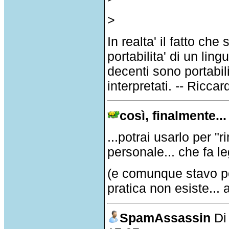
>
In realta' il fatto ch
portabilita' di un lin
decenti sono portabil
interpretati. -- Ricc
così, finalmente...
...potrai usarlo per "r
personale... che fa 
(e comunque stavo pen
pratica non esiste...
SpamAssassin
D