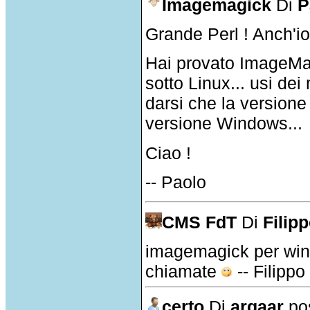
Imagemagick
Di
P
Grande Perl ! Anch'io 
Hai provato ImageMag
sotto Linux... usi de
darsi che la versione
versione Windows...
Ciao !
-- Paolo
CMS FdT
Di
Filipp
imagemagick per windo
chiamate
-- Filippo 
certo
Di
argaar
pos