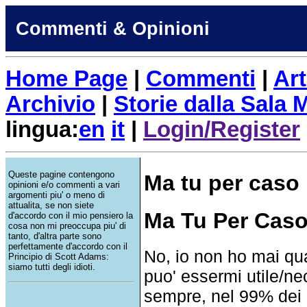
Commenti & Opinioni
Home Page
|
Commenti
|
Art
Archivio
|
Storie dalla Sala
lingua:
en
it
|
Login/Register
Queste pagine contengono
Ma tu per caso h
opinioni e/o commenti a vari
argomenti piu' o meno di
attualita, se non siete
Ma Tu Per Caso.
d'accordo con il mio pensiero la
cosa non mi preoccupa piu' di
tanto, d'altra parte sono
perfettamente d'accordo con il
No, io non ho mai q
Principio di Scott Adams:
siamo tutti degli idioti.
puo' essermi utile/n
sempre, nel 99% dei 