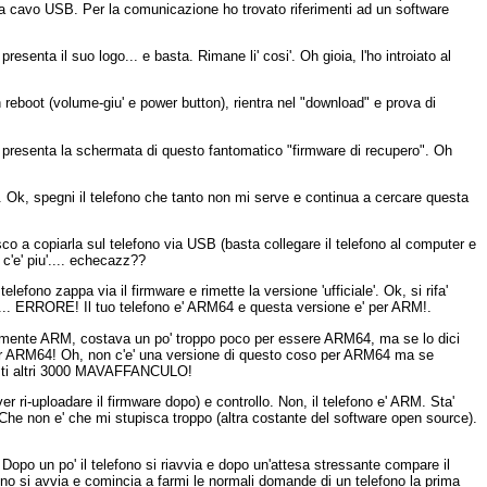
a cavo USB. Per la comunicazione ho trovato riferimenti ad un software
enta il suo logo... e basta. Rimane li' cosi'. Oh gioia, l'ho introiato al
eboot (volume-giu' e power button), rientra nel "download" e prova di
i presenta la schermata di questo fantomatico "firmware di recupero". Oh
. Ok, spegni il telefono che tanto non mi serve e continua a cercare questa
iesco a copiarla sul telefono via USB (basta collegare il telefono al computer e
n c'e' piu'.... echecazz??
lefono zappa via il firmware e rimette la versione 'ufficiale'. Ok, si rifa'
re'... ERRORE! Il tuo telefono e' ARM64 e questa versione e' per ARM!.
ente ARM, costava un po' troppo poco per essere ARM64, ma se lo dici
 per ARM64! Oh, non c'e' una versione di questo coso per ARM64 ma se
questi altri 3000 MAVAFFANCULO!
 ri-uploadare il firmware dopo) e controllo. Non, il telefono e' ARM. Sta'
ula. Che non e' che mi stupisca troppo (altra costante del software open source).
a. Dopo un po' il telefono si riavvia e dopo un'attesa stressante compare il
fono si avvia e comincia a farmi le normali domande di un telefono la prima