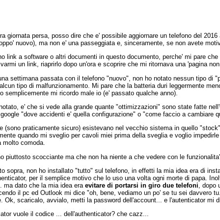
ra giornata persa, posso dire che e' possibile aggiornare un telefono del 2016 
troppo' nuovo), ma non e' una passeggiata e, sinceramente, se non avete motivi 
o link a software o altri documenti in questo documento, perche' mi pare che tal
lvarmi un link, riaprirlo dopo un'ora e scoprire che mi ritornava una 'pagina non
na settimana passata con il telefono "nuovo", non ho notato nessun tipo di "prob
 alcun tipo di malfunzionamento. Mi pare che la batteria duri leggermente meno
e o semplicemente mi ricordo male io (e' passato qualche anno).
tato, e' che si vede alla grande quante "ottimizzazioni" sono state fatte nell'
google "dove accidenti e' quella configurazione" o "come faccio a cambiare que
e (sono praticamente sicuro) esistevano nel vecchio sistema in quello "stock" n
mente quando mi sveglio per cavoli miei prima della sveglia e voglio impedirle
ma molto comoda.
no piuttosto scocciante ma che non ha niente a che vedere con le funzionalita' 
to sopra, non ho installato "tutto" sul telefono, in effetti la mia idea era di 
thenticator, per il semplice motivo che lo uso una volta ogni morte di papa. Inoltr
... ma dato che la mia idea era
evitare di portarsi in giro due telefoni
, dopo 
accendo il pc ed Outlook mi dice "oh, bene, vediamo un po' se tu sei davvero tu
e. Ok, scaricalo, avvialo, metti la password dell'account... e l'autenticator mi 
tor vuole il codice ... dell'authenticator? che cazz...