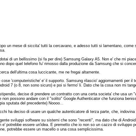
dopo un mese di siccita' tutti la cercavano, e adesso tutti si lamentano, come
osa.
dotai di un bellissimo (si fa per dire) Samsung Galaxy A5. Non e' che mi pi
'anno dopo quel telefono fu' rimosso dalla produzione da Samsung che si conce
icerca dell'ultima cosa luccicante, me ne fregai altamente.
 cose 'computeristiche' e' il supporto. Samsung rilascio' aggiornamenti per il tel
roid 7 (o 8, non sono sicuro) e poi si fermo' li. Dato che la cosa non mi tangev
 stipendio, decise di prendere un contratto con una certa societa' che usa un "
 non possono andare con il "solito" Google Authenticator che funziona beniss
opia sputata del precedente) Noooo...
i ha deciso di usare un qualche autenticatore di terza parte, che, indovina
gente sviluppi software su sistemi che sono "recenti", ma dato che di Androi
n e' potrebbe essere un'idea. E premetto che io non so un cazzo di sviluppo per
ione, potrebbe essere un macello o una cosa semplicissima.