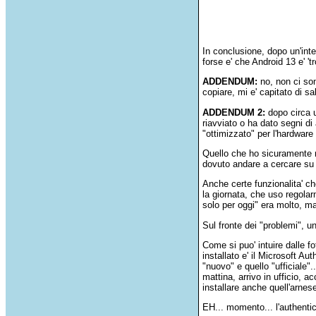
In conclusione, dopo un'inte
forse e' che Android 13 e' '
ADDENDUM:
no, non ci son
copiare, mi e' capitato di sa
ADDENDUM 2:
dopo circa u
riavviato o ha dato segni di
"ottimizzato" per l'hardwar
Quello che ho sicuramente no
dovuto andare a cercare su 
Anche certe funzionalita' ch
la giornata, che uso regolar
solo per oggi" era molto, 
Sul fronte dei "problemi", u
Come si puo' intuire dalle fo
installato e' il Microsoft Au
"nuovo" e quello "ufficiale"
mattina, arrivo in ufficio, 
installare anche quell'arnes
EH... momento... l'authentica