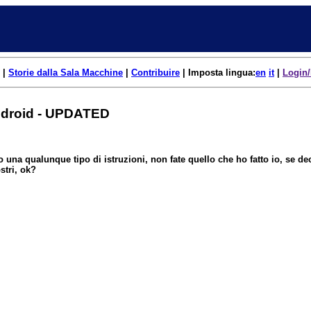
|
Storie dalla Sala Macchine
|
Contribuire
| Imposta lingua:
en
it
|
Login/
Android - UPDATED
 una qualunque tipo di istruzioni, non fate quello che ho fatto io, se de
stri, ok?