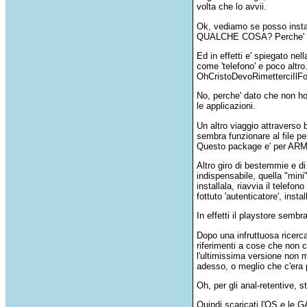
volta che lo avvii.
Ok, vediamo se posso instal
QUALCHE COSA? Perche' si', 
Ed in effetti e' spiegato ne
come 'telefono' e poco altro
OhCristoDevoRimetterciIlFo
No, perche' dato che non ho 
le applicazioni.
Un altro viaggio attraverso 
sembra funzionare al file p
Questo package e' per 
Altro giro di bestemmie e di
indispensabile, quella "min
installala, riavvia il telefo
fottuto 'autenticatore', inst
In effetti il playstore sem
Dopo una infruttuosa ricerca
riferimenti a cose che non c
l'ultimissima versione non m
adesso, o meglio che c'era 
Oh, per gli anal-retentive,
Quindi scaricati l'OS e le GA