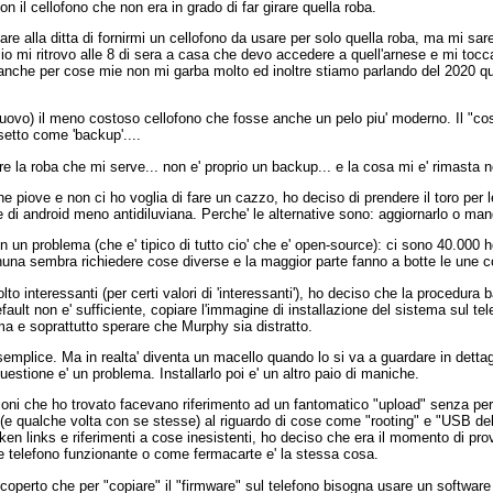
con il cellofono che non era in grado di far girare quella roba.
e alla ditta di fornirmi un cellofono da usare per solo quella roba, ma mi sarei
icio mi ritrovo alle 8 di sera a casa che devo accedere a quell'arnese e mi tocc
a" anche per cose mie non mi garba molto ed inoltre stiamo parlando del 2020 qu
nuovo) il meno costoso cellofono che fosse anche un pelo piu' moderno. Il "cos
etto come 'backup'....
e la roba che mi serve... non e' proprio un backup... e la cosa mi e' rimasta n
e piove e non ci ho voglia di fare un cazzo, ho deciso di prendere il toro pe
 di android meno antidiluviana. Perche' le alternative sono: aggiornarlo o manda
 un problema (che e' tipico di tutto cio' che e' open-source): ci sono 40.000 
nuna sembra richiedere cose diverse e la maggior parte fanno a botte le une co
lto interessanti (per certi valori di 'interessanti'), ho deciso che la procedura
ault non e' sufficiente, copiare l'immagine di installazione del sistema sul t
ema e soprattutto sperare che Murphy sia distratto.
plice. Ma in realta' diventa un macello quando lo si va a guardare in dettaglio
uestione e' un problema. Installarlo poi e' un altro paio di maniche.
ioni che ho trovato facevano riferimento ad un fantomatico "upload" senza per
ro (e qualche volta con se stesse) al riguardo di cose come "rooting" e "USB d
en links e riferimenti a cose inesistenti, ho deciso che era il momento di prov
e telefono funzionante o come fermacarte e' la stessa cosa.
scoperto che per "copiare" il "firmware" sul telefono bisogna usare un software 