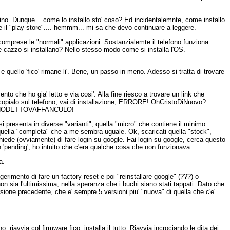
no. Dunque... come lo installo sto' coso? Ed incidentalemnte, come installo
il "play store".... hemmm... mi sa che devo continuare a leggere.
 comprese le "normali" applicazioni. Sostanzialemte il telefono funziona
ome cazzo si installano? Nello stesso modo come si installa l'OS.
 quello 'fico' rimane li'. Bene, un passo in meno. Adesso si tratta di trovare
to che ho gia' letto e via cosi'. Alla fine riesco a trovare un link che
copialo sul telefono, vai di installazione, ERRORE! OhCristoDiNuovo?
rTIHODETTOVAFFANCULO!
 presenta in diverse "varianti", quella "micro" che contiene il minimo
 quella "completa" che a me sembra uguale. Ok, scaricati quella "stock",
mi chiede (ovviamente) di fare login su google. Fai login su google, cerca questo
 in 'pending', ho intuito che c'era qualche cosa che non funzionava.
a.
erimento di fare un factory reset e poi "reinstallare google" (???) o
on sia l'ultimissima, nella speranza che i buchi siano stati tappati. Dato che
ione precedente, che e' sempre 5 versioni piu' "nuova" di quella che c'e'
riavvia col firmware fico, installa il tutto. Riavvia incrociando le dita dei