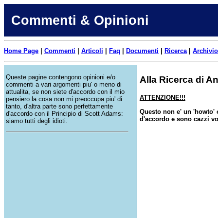
Commenti & Opinioni
Home Page
|
Commenti
|
Articoli
|
Faq
|
Documenti
|
Ricerca
|
Archivio
Queste pagine contengono opinioni e/o
Alla Ricerca di 
commenti a vari argomenti piu' o meno di
attualita, se non siete d'accordo con il mio
ATTENZIONE!!!
pensiero la cosa non mi preoccupa piu' di
tanto, d'altra parte sono perfettamente
Questo non e' un 'howto' o
d'accordo con il Principio di Scott Adams:
d'accordo e sono cazzi vo
siamo tutti degli idioti.