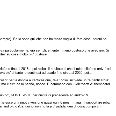
 sempre). Ed io sono qui' che non ho molta voglia di fare cose, percui ho
aceva particolarmente, era semplicemente il meno costoso che avevano. Si
ntro' su cose molto piu' costose.
efono fino al 2018 e poi nisba. Il risultato e' che il mio cellofono arrivo' ad
a piu' di tanto io continuai ad usarlo fino circa al 2020, poi...
coso" per la doppia autenticazione, tale "coso" richiede un "autenticatore"
imo e tutti ce lo hanno, noooo. E nemmeno con il Microsoft Authenticator
 un po', NON ESISTE per niente di precedente ad android 9.
d ne esce una nuova versione quasi ogni 6 mesi, magari il supportare roba
 android o iOs, quindi non ho la piu' pallida idea di cosa comporti il