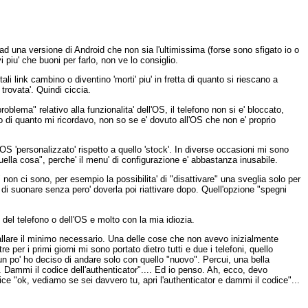
ad una versione di Android che non sia l'ultimissima (forse sono sfigato io o
piu' che buoni per farlo, non ve lo consiglio.
i link cambino o diventino 'morti' piu' in fretta di quanto si riescano a
 trovata'. Quindi ciccia.
lema" relativo alla funzionalita' dell'OS, il telefono non si e' bloccato,
 di quanto mi ricordavo, non so se e' dovuto all'OS che non e' proprio
OS 'personalizzato' rispetto a quello 'stock'. In diverse occasioni mi sono
lla cosa", perche' il menu' di configurazione e' abbastanza inusabile.
on ci sono, per esempio la possibilita' di "disattivare" una sveglia solo per
 di suonare senza pero' doverla poi riattivare dopo. Quell'opzione "spegni
del telefono o dell'OS e molto con la mia idiozia.
installare il minimo necessario. Una delle cose che non avevo inizialmente
e per i primi giorni mi sono portato dietro tutti e due i telefoni, quello
un po' ho deciso di andare solo con quello "nuovo". Percui, una bella
. Dammi il codice dell'authenticator".... Ed io penso. Ah, ecco, devo
dice "ok, vediamo se sei davvero tu, apri l'authenticator e dammi il codice"...