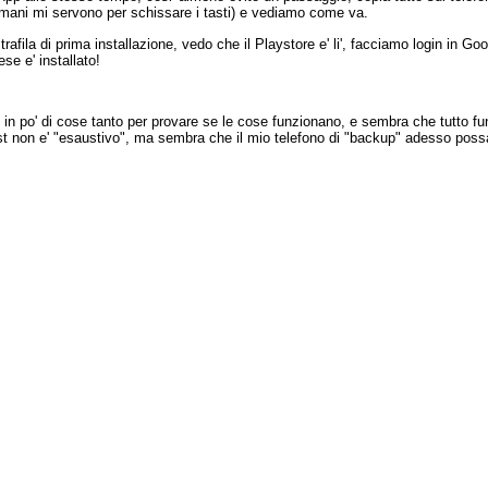
e mani mi servono per schissare i tasti) e vediamo come va.
a trafila di prima installazione, vedo che il Playstore e' li', facciamo login in G
se e' installato!
o in po' di cose tanto per provare se le cose funzionano, e sembra che tutto
l test non e' "esaustivo", ma sembra che il mio telefono di "backup" adesso poss