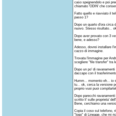
caso spegnendolo e poi prem
chiamato 'ODIN' che consent
Fatto quello e riavviato il 
passo 1?
Dopo un quarto d'ora circa 
nuovo. Stesso risultato... o
Dopo aver provato con 3 ver
bene, e adesso?
Adesso, dovrei installare l
cazzo di immagine.
Trovata l'immagine per Androi
scegliere "file transfer" tra 
Dopo un po' di ravanamenti e 
daccapo con il trasferimento
Humm... momento eh... io 
tu... ok, cerca la versione
proprio vuoi puoi compilart
Dopo parecchi ravanamenti e 
scritto li' sulle proprieta' 
Bene, cerchiamo una versio
Copia il coso sul telefono, r
"logo" di Lineage, che mi ri