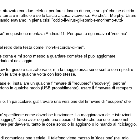
 ritrovato con due telefoni per fare il lavoro di uno, e so gia' che se decido
a tornare in ufficio e se lo lascio a casa viceversa. Perche'... Murphy. Usare
ando eravamo in piena crisi "oddio-il-virus-gli-zombie-moriremo-tutti-
o" in questione montava Android 11. Per quanto riguardava il 'vecchio'
el retro della testa come "non-ti-scordar-di-me".
r le corna e mi sono messo a guardare come/se si puo' aggiornare
rlo al riciclaggio.
how-to, guide e cazzate varie, ma la maggioranza sono scritte con i piedi o
n le altre e qualche volta con loro stesse.
 base e': installare un qualche firmware di "recupero" (recovery), perche'
elefono in qualche modo (USB probabilmente), usare il firmware di recupero
. In particolare, gia' trovare una versione del firmware di 'recupero' che
o' specificare come dovrebbe funzionare. La maggioranza delle istruzioni
ebugging". Dopo aver seguito una specie di howto che poi si e' perso nel
are per davvero, tanto le cose sono: o lo aggiorno o lo mando al riciclaggio,
di comunicazione seriale, il telefono viene messo in 'ricezione' (nel mio