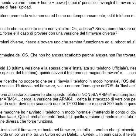
endo volume meno + home + power) e poi e' possibile inviargli il firmware vi
e di fare l'upload.
telefono premendo volumen-su ed home contemporaneamente, ed il telefono mi pres
decido che no, questo coso non va' oltre. Ok, adesso? Scova come forzare un r
k, forse e' il caso di provare con una versione del firmware diversa?
sioni diverse, riesco a trovare uno che sembra fuonzionare ed al reboot mi s
'immagine dell'OS. Che non ho ancora scaricato perche' ancora non l'ho trovata
d 13 (ultima versione e la stessa che e' installata sul telefono 'ufficiale'), r
le opzioni del telefono), quindi riavvio il telefono nel magico 'firmware' e..... no
ricerche ho scoperto che se si riavvia il telefono in modo 'normale', l'OS del te
 seriale. Ri-riavvia nel firmware, vai a cercare l'immagine dell'OS da 'flasha
sono abbastanza convinto che questo telefono NON SIA ARM64 ma semplicem
 per ARM64... cerca la versione per ARM64... cerca la stracazzo di versione
ela da solo, devi solo scaricarti queste 12000 librerire e questi 200 tools e 
madonne ho riavviato il telefono in modo 'normale' (mettendo in conto di dover
dell'hardware. Quindi probabilmente l'install di quella versione di android e' sif
ne diversa che forse funziona.
i-installaci il firmware, re-boota nel firmware, installa... sembra che gli piacci
corda un po' un mix tra un Cylon ed un Dalek.... Cydek... In ogni caso, il tele