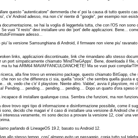
lare questo "autenticatore" demmerda che e' poi la causa di tutto questo casi
c'e' Android adesso, ma non c'e' niente di "google", per esempio non esiste 
lla documentazione, se hai la voglia di leggertela tutta, che con l'OS non sono
. Se vuoi "il resto" devi installare uno dei 'port' delle applicazioni. Bene... c
ttutoFirmware adesso...
piu' la versione Samsunghiana di Android, il firmware non viene piu' ravanato e
broken links, applicazioni discontinuate, link che rimandano allo stesso documen
er un port simpaticamente chiamato 'MindTheGApps'. Bene, downloada il file, 
ARM ma tu hai ARM64 MAVAFFANCULOANCHETE! Ma se vuoi puoi compila
 ricerca, alla fine trovo un ennesimo package, questo chiamato BitGapp, che si
i" che non so che differenza ci sia, quella "stock" che sembra quella giusta e
no e... ok, vedo che c'e' il playstore. Niente altro. Vabbe', avvia il playstore, 
alla! Pending.... pending.... pending.... pending.... Dopo un quarto d'ora speso
bra incapace di installare qualunque cosa. Sembra che funzioni, ma non funzion
 dove trovo ogni tipo di informazione e disinformazione possibile, come il sugg
i sono, decido che magari e' il caso di installare una versione di Android che n
i interessa veramente, mi sono deciso a provare la versione 12, cioe' una vers
prima.
 stiamo parlando di LineageOS 19.2, basato su Android 12.
pp allo stesso tempo, cosi' almeno evito un passaggio, copia tutto sul telefono, 