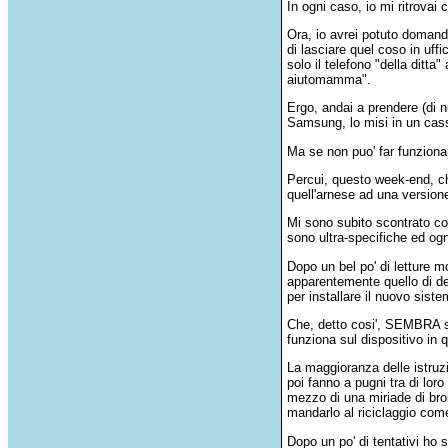
In ogni caso, io mi ritrovai 
Ora, io avrei potuto domandar
di lasciare quel coso in uff
solo il telefono "della ditt
aiutomamma".
Ergo, andai a prendere (di 
Samsung, lo misi in un cass
Ma se non puo' far funzionar
Percui, questo week-end, ch
quell'arnese ad una versione
Mi sono subito scontrato con
sono ultra-specifiche ed og
Dopo un bel po' di letture mo
apparentemente quello di def
per installare il nuovo sist
Che, detto cosi', SEMBRA sem
funziona sul dispositivo in q
La maggioranza delle istruz
poi fanno a pugni tra di lo
mezzo di una miriade di brok
mandarlo al riciclaggio com
Dopo un po' di tentativi ho 