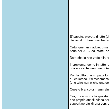
E' sabato, piove a dirotto (
deciso di ... fare qualche c
Ordunque, anni addietro mi 
parla del 2016, ed infatti l
Dato che io non vado alla r
Il problema, come in tutto le
una eccitante versione di And
Poi, la ditta che mi paga lo
su cellofono. Ed ovviamente
(che altro non e' che una c
Questo branco di mammalucch
Ora, io capisco che questa 
che proprio antidiluviana no
supportare piu' di una vers