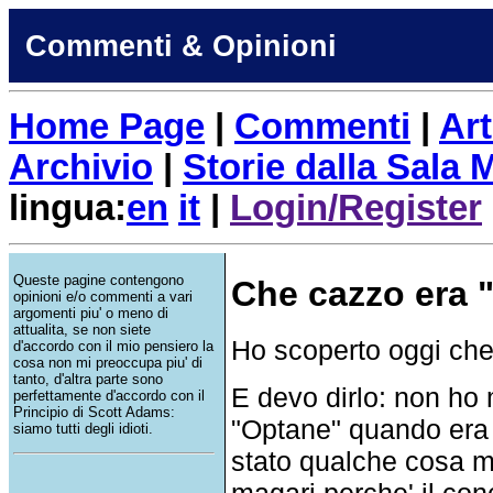
Commenti & Opinioni
Home Page
|
Commenti
|
Art
Archivio
|
Storie dalla Sala
lingua:
en
it
|
Login/Register
Queste pagine contengono
Che cazzo era 
opinioni e/o commenti a vari
argomenti piu' o meno di
attualita, se non siete
Ho scoperto oggi che
d'accordo con il mio pensiero la
cosa non mi preoccupa piu' di
tanto, d'altra parte sono
E devo dirlo: non ho
perfettamente d'accordo con il
Principio di Scott Adams:
"Optane" quando era
siamo tutti degli idioti.
stato qualche cosa mo
magari perche' il conc