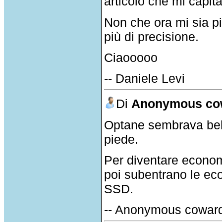
articolo che mi capit
Non che ora mi sia p
più di precisione.
Ciaooooo
-- Daniele Levi
Di
Anonymous co
Optane sembrava bell
piede.
Per diventare econom
poi subentrano le ec
SSD.
-- Anonymous cowar