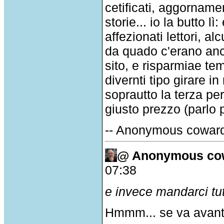
cetificati, aggorname
storie... io la butto lì
affezionati lettori, a
da quado c'erano anco
sito, e risparmiae te
divernti tipo girare 
soprautto la terza per
giusto prezzo (parlo 
-- Anonymous cowar
@ Anonymous co
07:38
e invece mandarci tutt
Hmmm... se va avanti