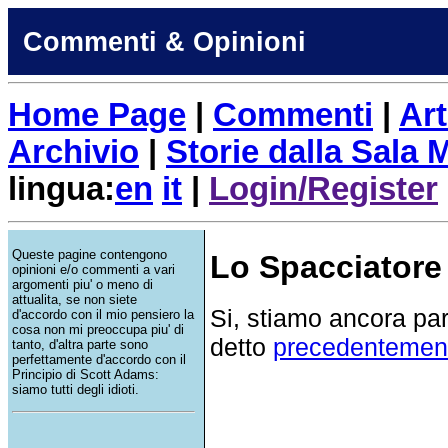
Commenti & Opinioni
Home Page
|
Commenti
|
Art
Archivio
|
Storie dalla Sala
lingua:
en
it
|
Login/Register
Queste pagine contengono
Lo Spacciatore
opinioni e/o commenti a vari
argomenti piu' o meno di
attualita, se non siete
Si, stiamo ancora par
d'accordo con il mio pensiero la
cosa non mi preoccupa piu' di
detto
precedentemen
tanto, d'altra parte sono
perfettamente d'accordo con il
Principio di Scott Adams:
siamo tutti degli idioti.