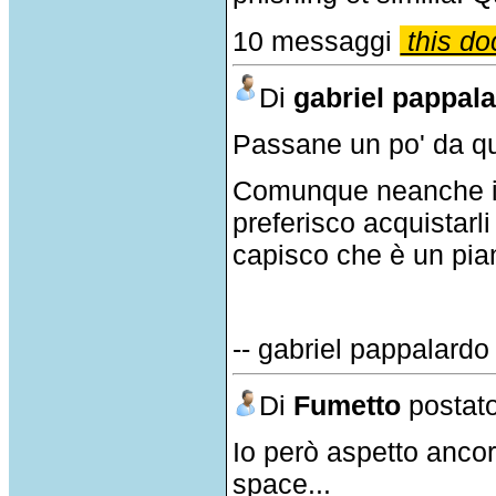
10 messaggi
this do
Di
gabriel pappal
Passane un po' da que
Comunque neanche io 
preferisco acquistarl
capisco che è un pian
-- gabriel pappalardo
Di
Fumetto
postato
Io però aspetto ancor
space...