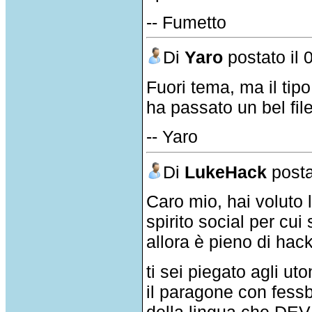
-- Fumetto
Di
Yaro
postato il 
Fuori tema, ma il tipo
ha passato un bel fil
-- Yaro
Di
LukeHack
posta
Caro mio, hai voluto l
spirito social per c
allora è pieno di hac
ti sei piegato agli u
il paragone con fessb
della lingua che DEV