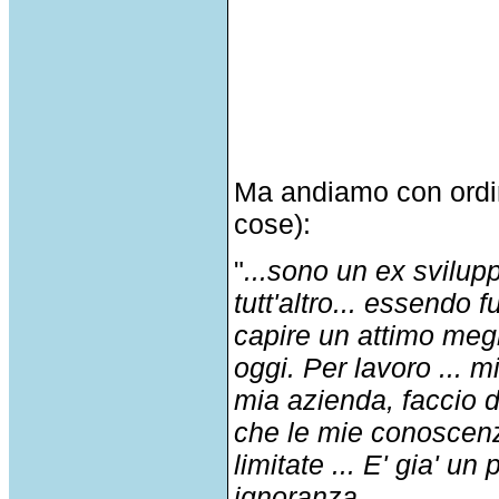
Ma andiamo con ordin
cose):
"
...sono un ex svilup
tutt'altro... essendo f
capire un attimo meg
oggi. Per lavoro ... 
mia azienda, faccio d
che le mie conoscenz
limitate ... E' gia' u
ignoranza.