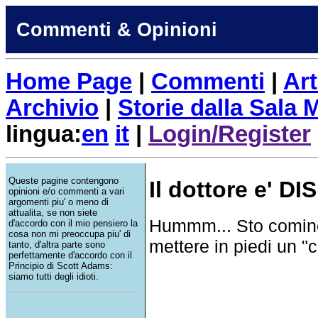
Commenti & Opinioni
Home Page
|
Commenti
|
Art
Archivio
|
Storie dalla Sala
lingua:
en
it
|
Login/Register
Queste pagine contengono
Il dottore e' D
opinioni e/o commenti a vari
argomenti piu' o meno di
attualita, se non siete
Hummm... Sto cominci
d'accordo con il mio pensiero la
cosa non mi preoccupa piu' di
mettere in piedi un "c
tanto, d'altra parte sono
perfettamente d'accordo con il
Principio di Scott Adams:
siamo tutti degli idioti.