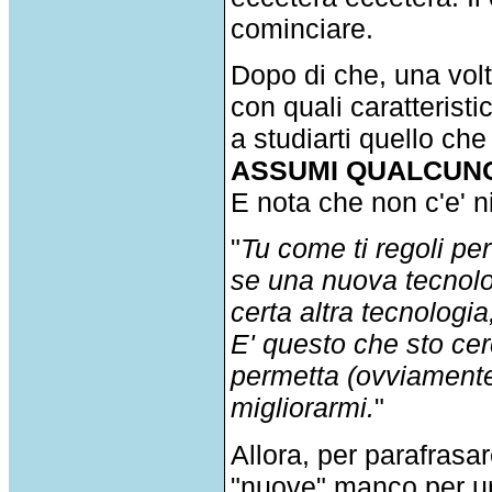
cominciare.
Dopo di che, una volta
con quali caratteristi
a studiarti quello ch
ASSUMI QUALCUNO
E nota che non c'e' n
"
Tu come ti regoli per
se una nuova tecnolog
certa altra tecnologia
E' questo che sto cer
permetta (ovviamente
migliorarmi.
"
Allora, per parafrasa
"nuove" manco per un