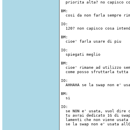
  priorita alta? no capisco co
BM:  

  cosi da non farla sempre rim
IO:  

  120? non capisco cosa intend
BM:  

  cioe' farla usare di piu 

IO: 

  spiegati meglio 

BM:  

  cioe' rimane ad utilizzo sem
  come posso sfruttarla tutta 
IO:  

  AHHAHA se la swap non e' usa
BM:  

  si 

IO:  

  se NON e' usata, vuol dire c
  tu avrai dedicato 1G di swap
  lamenti che non viene usata 
  se la swap non e' usata allO