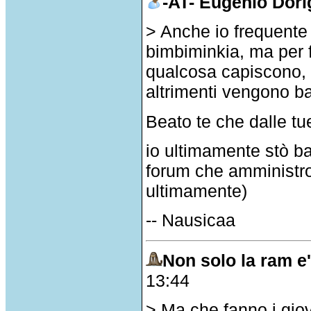
-AT- Eugenio Dori
> Anche io frequente
bimbiminkia, ma per 
qualcosa capiscono, 
altrimenti vengono ba
Beato te che dalle tue
io ultimamente stò b
forum che amministro
ultimamente)
-- Nausicaa
Non solo la ram e'
13:44
> Ma che fanno i giov