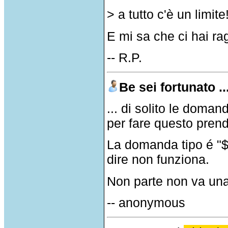
> a tutto c'è un limite
E mi sa che ci hai rag
-- R.P.
Be sei fortunato ..
... di solito le doma
per fare questo pren
La domanda tipo é "
dire non funziona.
Non parte non va una
-- anonymous