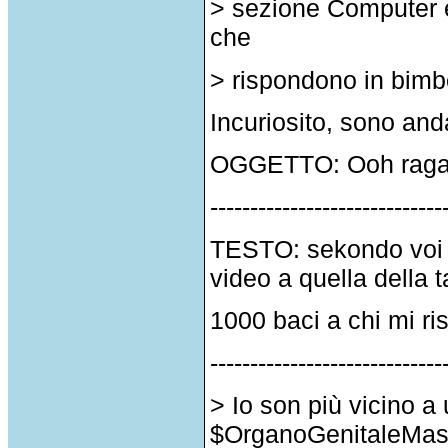
> sezione Computer e
che
> rispondono in bimb
Incuriosito, sono anda
OGGETTO: Ooh raga..
-----------------------------
TESTO: sekondo voi f
video a quella della t
1000 baci a chi mi r
-----------------------------
> Io son più vicino 
$OrganoGenitaleMasc