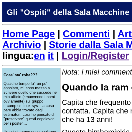
Gli "Ospiti" della Sala Macchine
Home Page
|
Commenti
|
Art
Archivio
|
Storie dalla Sala
lingua:
en
it
|
Login/Register
Nota: i miei commenti
Cose' sta' roba???
Qualche tempo fa', un po'
Quando la ram 
annoiato, mi sono messo a
scrivere quello che succede nel
mio ufficio (rimuovendo i nomi
Capita che frequento
ovviamente) sul gruppo
it.comp.os.linux.sys. La cosa
contatta. Capita che 
pare abbia trovato degli
estimatori, cosi' ho pensato di
che ha 13 anni!
"preservare" questi capolavori
per i posteri...
Questo bimbominkia e
Un po' di tempo dopo qualcuno