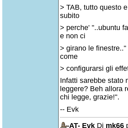
> TAB, tutto questo e 
subito
> perche' "..ubuntu fa
e non ci
> girano le finestre..
come
> configurarsi gli eff
Infatti sarebbe stato
leggere? Beh allora 
chi legge, grazie!".
-- Evk
-AT- Evk
Di
mk66
p