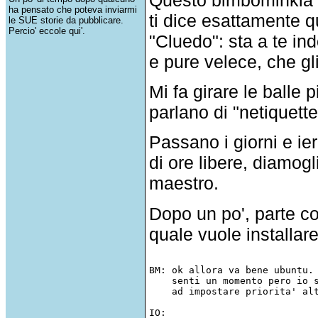
ha pensato che poteva inviarmi
ti dice esattamente qu
le SUE storie da pubblicare.
Percio' eccole qui'.
"Cluedo": sta a te ind
e pure velece, che gl
Mi fa girare le balle p
parlano di "netiquett
Passano i giorni e ier
di ore libere, diamogl
maestro.
Dopo un po', parte c
quale vuole installar
BM: ok allora va bene ubuntu.

    senti un momento pero io s
    ad impostare priorita' alt
IO:  
