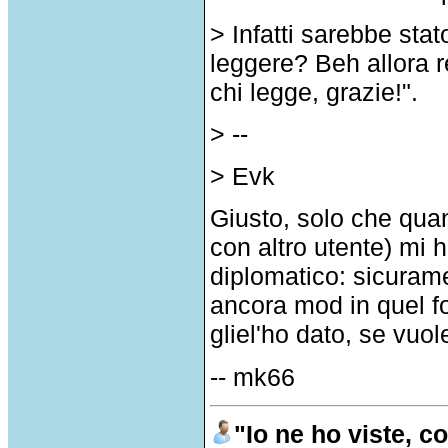
> Infatti sarebbe sta
leggere? Beh allora 
chi legge, grazie!".
> --
> Evk
Giusto, solo che qu
con altro utente) mi 
diplomatico: sicura
ancora mod in quel fo
gliel'ho dato, se vuole
-- mk66
"Io ne ho viste, co