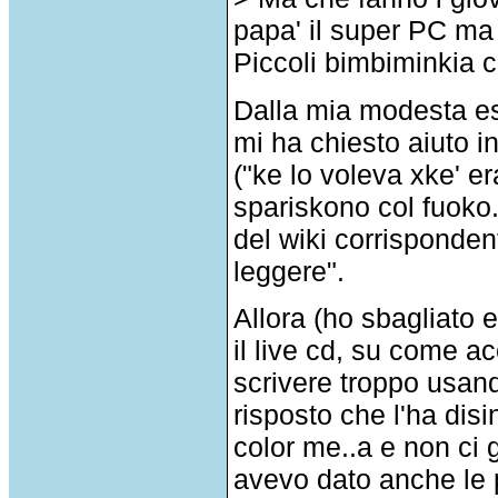
papa' il super PC ma
Piccoli bimbiminkia c
Dalla mia modesta esp
mi ha chiesto aiuto i
("ke lo voleva xke' er
spariskono col fuoko.
del wiki corrisponde
leggere".
Allora (ho sbagliato e
il live cd, su come a
scrivere troppo usando
risposto che l'ha disi
color me..a e non ci gi
avevo dato anche le p