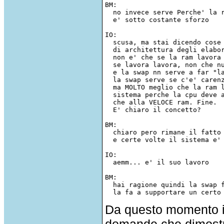
BM:  

  no invece serve Perche' la r
  e' sotto costante sforzo 

IO:  

  scusa, ma stai dicendo cose 
  di architettura degli elabor
  non e' che se la ram lavora 
  se lavora lavora, non che nu
  e la swap nn serve a far "la
  la swap serve se c'e' carenz
  ma MOLTO meglio che la ram l
  sistema perche la cpu deve a
  che alla VELOCE ram. Fine.

  E' chiaro il concetto? 

BM:  

  chiaro pero rimane il fatto 
  e certe volte il sistema e' 
IO:  

  aemm... e' il suo lavoro 

BM:  

  hai ragione quindi la swap f
Da questo momento in