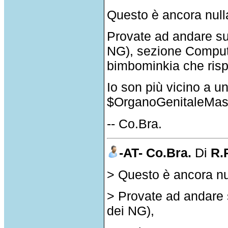
Questo è ancora null
Provate ad andare s
NG), sezione Compute
bimbominkia che risp
Io son più vicino a 
$OrganoGenitaleMaschi
-- Co.Bra.
-AT- Co.Bra.
Di
R.
> Questo è ancora nu
> Provate ad andare
dei NG),