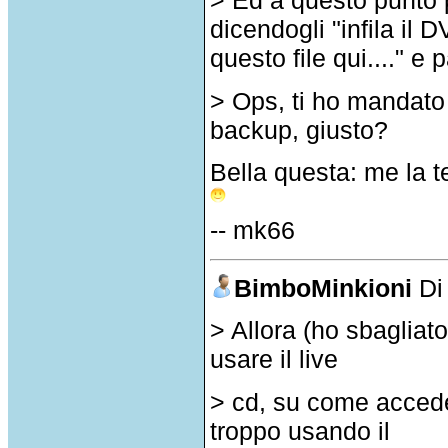
> Ed a questo punto p
dicendogli "infila il
questo file qui...." e 
> Ops, ti ho mandato i
backup, giusto?
Bella questa: me la 
-- mk66
BimboMinkioni
D
> Allora (ho sbagliato
usare il live
> cd, su come accede
troppo usando il