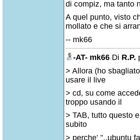
di compiz, ma tanto 
A quel punto, visto c
mollato e che si arran
-- mk66
-AT- mk66
Di
R.P.
p
> Allora (ho sbagliato
usare il live
> cd, su come accede
troppo usando il
> TAB, tutto questo e 
subito
> perche' "..ubuntu fa