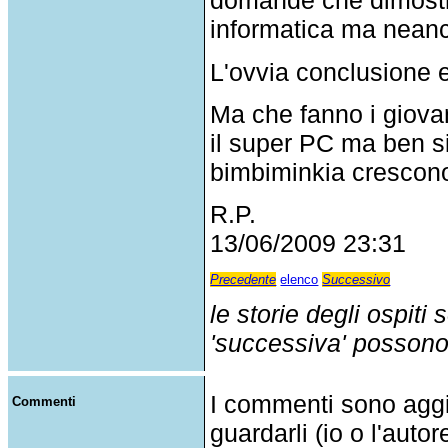
domande che dimostra
informatica ma neanc
L'ovvia conclusione e'
Ma che fanno i giovan
il super PC ma ben s
bimbiminkia crescono.
R.P.
13/06/2009 23:31
Precedente
elenco
Successivo
le storie degli ospiti
'successiva' possono p
I commenti sono agg
Commenti
guardarli (io o l'auto