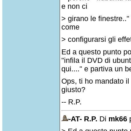
e non ci
> girano le finestre..
come
> configurarsi gli eff
Ed a questo punto pot
"infila il DVD di ubu
qui...." e partiva un b
Ops, ti ho mandato il 
giusto?
-- R.P.
-AT- R.P.
Di
mk66
p