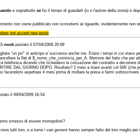
uando
e soprattutto
se
ho il tempo di guardarli (io o l'autore della storia) e d
ommento non viene pubblicato non scrivetemi al riguardo, evidentemente non e
does not accept new posts
Di
noob
postato il 07/04/2009 20:09
agliata "un po'" in anticipo e' successo anche me. Erano i tempi in cui stavo pe
ancellare la flat di $_nome_che_comincia_per_A. Memore del fatto che per at
enza telefonica dicendo che richiedevo la cessazione del contratto a decorrere d
PARTIRE DAL GIORNO DOPO. Risultato? 2 mesi a tirare avanti col 56K (che poi
i facendomi aspettare 4 mesi prima di mollare la presa e farmi sottoscrivere 
tato il 09/04/2009 16:54
anno smesso di essere monopolisti?
ora tutti loro, e a turno i vari governi hanno sempre fatto del loro meglio per i