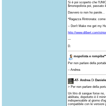
Si è poi scoperto che l'UNI
$monopolista poi, passato i
Davvero io non ho parole...
*Ragazza Rintronata: come a
-- Don't Make me get my H
http://www.dilbert.com/stri
---
D.
mopolista e rompiba*
Per non parlare della porta
-- Andrea
-AT- Andrea
Di
Daniele
> Per non parlare della por
Un litro di sangue forse no,
abilitata, dopotutto è il m
indispensabile al giorno d'o
compatibile con le versioni 