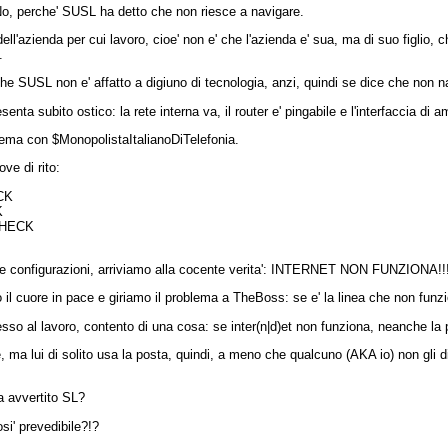
 No, perche' SUSL ha detto che non riesce a navigare.
l'azienda per cui lavoro, cioe' non e' che l'azienda e' sua, ma di suo figlio, ch
.
che SUSL non e' affatto a digiuno di tecnologia, anzi, quindi se dice che non na
resenta subito ostico: la rete interna va, il router e' pingabile e l'interfaccia d
ma con $MonopolistaItalianoDiTelefonia.
ve di rito:
ECK
K
 CHECK
 le configurazioni, arriviamo alla cocente verita': INTERNET NON FUNZIONA!!
 il cuore in pace e giriamo il problema a TheBoss: se e' la linea che non funz
so al lavoro, contento di una cosa: se inter(n|d)et non funziona, neanche la 
, ma lui di solito usa la posta, quindi, a meno che qualcuno (AKA io) non gli 
a avvertito SL?
i' prevedibile?!?