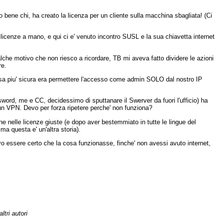
ene chi, ha creato la licenza per un cliente sulla macchina sbagliata! (Ci
 licenze a mano, e qui ci e' venuto incontro SUSL e la sua chiavetta internet
ualche motivo che non riesco a ricordare, TB mi aveva fatto dividere le azioni
re.
osa piu' sicura era permettere l'accesso come admin SOLO dal nostro IP
sword, me e CC, decidessimo di sputtanare il Swerver da fuori l'ufficio) ha
un VPN. Devo per forza ripetere perche' non funziona?
ne nelle licenze giuste (e dopo aver bestemmiato in tutte le lingue del
a questa e' un'altra storia).
tevo essere certo che la cosa funzionasse, finche' non avessi avuto internet,
ltri autori