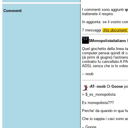
I commenti sono aggiunti
q
Commenti
trattenete il respiro.
In aggiunta: se il vostro c
7 messaggi
this document 
$Monopolistaitaliano
Quel giochetto della linea t
computer pensai quindi di c
(ai primi di giugno) l'astin
contratto fu cancellato A 
ADSL senza che io lo voless
-- noob
-AT- noob
Di
Goose
pos
> $_ex_monopolista
Ex monopolista???
Perche' da quando in qua h
Che io sappia i cavi sono acn
-- Goose