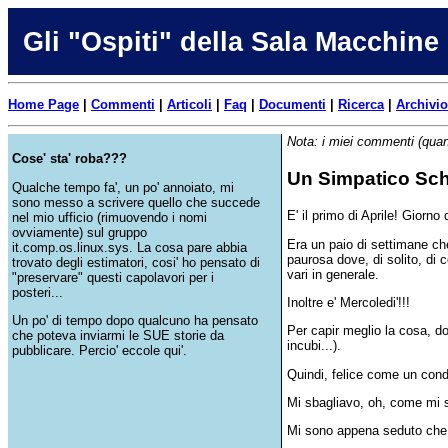
Gli "Ospiti" della Sala Macchine
Home Page
|
Commenti
|
Articoli
|
Faq
|
Documenti
|
Ricerca
|
Archivio
Nota: i miei commenti (quan
Cose' sta' roba???
Un Simpatico Sch
Qualche tempo fa', un po' annoiato, mi
sono messo a scrivere quello che succede
E' il primo di Aprile! Giorn
nel mio ufficio (rimuovendo i nomi
ovviamente) sul gruppo
Era un paio di settimane ch
it.comp.os.linux.sys. La cosa pare abbia
paurosa dove, di solito, di c
trovato degli estimatori, cosi' ho pensato di
vari in generale.
"preservare" questi capolavori per i
posteri...
Inoltre e' Mercoledi'!!!
Un po' di tempo dopo qualcuno ha pensato
Per capir meglio la cosa, do
che poteva inviarmi le SUE storie da
incubi...).
pubblicare. Percio' eccole qui'.
Quindi, felice come un cond
Mi sbagliavo, oh, come mi s
Mi sono appena seduto che 