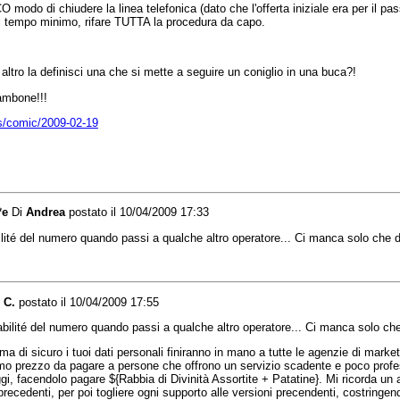
CO modo di chiudere la linea telefonica (dato che l'offerta iniziale era per i
l tempo minimo, rifare TUTTA la procedura da capo.
ltro la definisci una che si mette a seguire un coniglio in una buca?!
ambone!!!
ps/comic/2009-02-19
*e
Di
Andrea
postato il 10/04/2009 17:33
bilité del numero quando passi a qualche altro operatore... Ci manca solo che 
 C.
postato il 10/04/2009 17:55
tabilité del numero quando passi a qualche altro operatore... Ci manca solo ch
 ma di sicuro i tuoi dati personali finiranno in mano a tutte le agenzie di mark
inimo prezzo da pagare a persone che offrono un servizio scadente e poco prof
ggi, facendolo pagare ${Rabbia di Divinità Assortite + Patatine}. Mi ricorda un 
precedenti, per poi togliere ogni supporto alle versioni precendenti, costringe