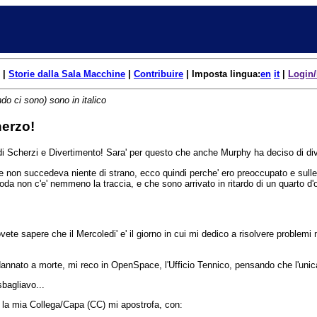
|
Storie dalla Sala Macchine
|
Contribuire
| Imposta lingua:
en
it
|
Login/
do ci sono) sono in italico
erzo!
o di Scherzi e Divertimento! Sara' per questo che anche Murphy ha deciso di di
e non succedeva niente di strano, ecco quindi perche' ero preoccupato e sull
oda non c'e' nemmeno la traccia, e che sono arrivato in ritardo di un quarto d'ora
vete sapere che il Mercoledi' e' il giorno in cui mi dedico a risolvere problemi
annato a morte, mi reco in OpenSpace, l'Ufficio Tennico, pensando che l'unica 
bagliavo...
la mia Collega/Capa (CC) mi apostrofa, con: