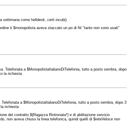
la settimana come helldesk, certi incubi).
dine ti $monopolista aveva staccato un po di fili "tanto non sono usati"
a. Telefonata a $MonopolistaItalianoDiTelefonia, tutto a posto sembra, dopo
o la richiesta
 Telefonata a $MonopolistaItalianoDiTelefonia, tutto a posto sembra, dopo 3
la richiesta
one del contratto ${Ragazza Rintronata*} e di abilitazione servizio
, non aveva chiuso la linea telefonica, quindi quelli di $reteVeloce non