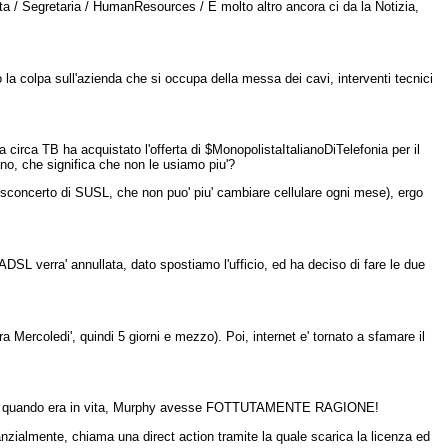
ta / Segretaria / HumanResources / E molto altro ancora ci da la Notizia,
 la colpa sull'azienda che si occupa della messa dei cavi, interventi tecnici
irca TB ha acquistato l'offerta di $MonopolistaItalianoDiTelefonia per il
o, che significa che non le usiamo piu'?
ran sconcerto di SUSL, che non puo' piu' cambiare cellulare ogni mese), ergo
ADSL verra' annullata, dato spostiamo l'ufficio, ed ha deciso di fare le due
ra Mercoledi', quindi 5 giorni e mezzo). Poi, internet e' tornato a sfamare il
come, quando era in vita, Murphy avesse FOTTUTAMENTE RAGIONE!
tanzialmente, chiama una direct action tramite la quale scarica la licenza ed