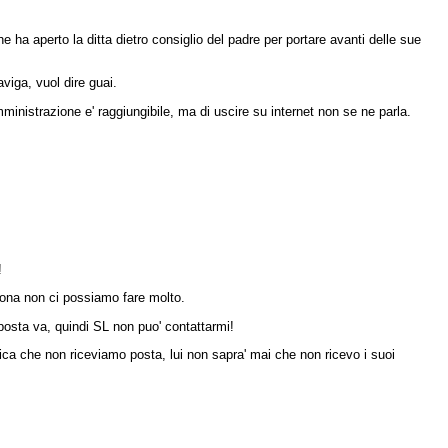
e ha aperto la ditta dietro consiglio del padre per portare avanti delle sue
viga, vuol dire guai.
i amministrazione e' raggiungibile, ma di uscire su internet non se ne parla.
!
iona non ci possiamo fare molto.
posta va, quindi SL non puo' contattarmi!
dica che non riceviamo posta, lui non sapra' mai che non ricevo i suoi