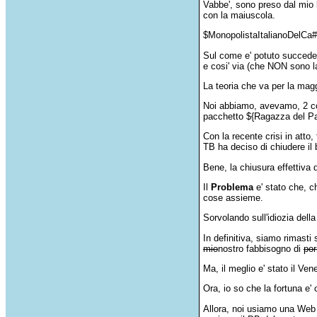
Vabbe', sono preso dal mio l
con la maiuscola.
$MonopolistaItalianoDelCa##
Sul come e' potuto succedere
e cosi' via (che NON sono la
La teoria che va per la magg
Noi abbiamo, avevamo, 2 con
pacchetto ${Ragazza del Pae
Con la recente crisi in atto
TB ha deciso di chiudere il
Bene, la chiusura effettiva 
Il
Problema
e' stato che, ch
cose assieme.
Sorvolando sull'idiozia dell
In definitiva, siamo rimasti 
mio
nostro fabbisogno di
por
Ma, il meglio e' stato il Vene
Ora, io so che la fortuna
Allora, noi usiamo una Web A