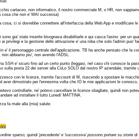
rver.
chio cartaceo, non informatico, il nostro commerciale M, o HR, non sappiamo b
na cosa che non e' MAI successa)
 cosa, ci si dovrebbe connettere all'interfaccia della Web App e modificare le
ni sono gia' state inserite bisognava disabilitarle e qui casca l'asino: per un q
e ai privilegi e la gestione delle attivazione e' una roba che solo l'admin puo' fa
n e' il personaggio centrale dell'applicazione, TB ha anche pensato che la c
, non abbiamo piu', non avendo l'ADSL.
via SSH e' sicuro fino ad un certo punto (leggasi, nel caso chi conosce la pas
so sulla posta 22 dei server alla CoLo SOLO dal nostro IP aziendale, tramite 
pazzesco con le licenze, tramite l'account di M, riuscendo a spostare le macchi
 aver dimostrato per l'ennesima volta che IO le mie applicazioni le conosco, m
 potevo controllarle, ne' potevo cancellare le licenze sbagliate, quindi non po
ndare ad installare il tutto Lunedi' MATTINA.
za fa male alla (mia) salute.
ivo
n ordine sparso, quindi 'precedente' e 'successiva' possono portare su storie di a