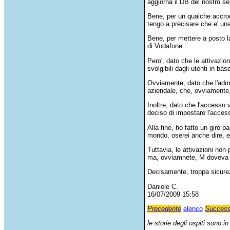
aggiorna il DB del nostro se
Bene, per un qualche accroc
tengo a precisare che e' u
Bene, per mettere a posto la
di Vodafone.
Pero', dato che le attivazio
svolgibili dagli utenti in bas
Ovviamente, dato che l'admi
aziendale, che, ovviamente
Inoltre, dato che l'accesso 
deciso di impostare l'acces
Alla fine, ho fatto un giro 
mondo, oserei anche dire, ed
Tuttavia, le attivazioni non
ma, ovviamnete, M doveva a
Decisamente, troppa sicurez
Daniele C.
16/07/2009 15:58
Precedente
elenco
Success
le storie degli ospiti sono i