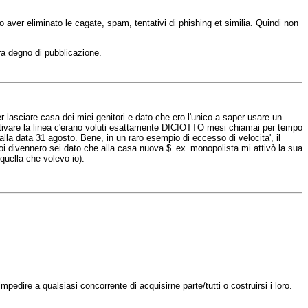
opo aver eliminato le cagate, spam, tentativi di phishing et similia. Quindi non
ra degno di pubblicazione.
r lasciare casa dei miei genitori e dato che ero l'unico a saper usare un
tivare la linea c'erano voluti esattamente DICIOTTO mesi chiamai per tempo
alla data 31 agosto. Bene, in un raro esempio di eccesso di velocita', il
 divennero sei dato che alla casa nuova $_ex_monopolista mi attivò la sua
quella che volevo io).
mpedire a qualsiasi concorrente di acquisirne parte/tutti o costruirsi i loro.