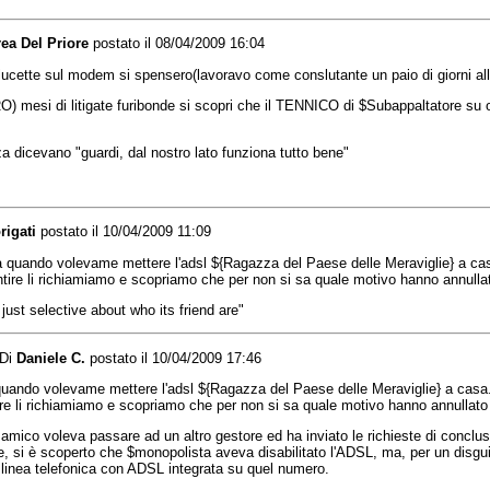
ea Del Priore
postato il 08/04/2009 16:04
 le lucette sul modem si spensero(lavoravo come conslutante un paio di giorni al
 mesi di litigate furibonde si scopri che il TENNICO di $Subappaltatore su or
nza dicevano "guardi, dal nostro lato funziona tutto bene"
rigati
postato il 10/04/2009 11:09
a quando volevame mettere l'adsl ${Ragazza del Paese delle Meraviglie} a cas
tire li richiamiamo e scopriamo che per non si sa quale motivo hanno annullat
s just selective about who its friend are"
Di
Daniele C.
postato il 10/04/2009 17:46
quando volevame mettere l'adsl ${Ragazza del Paese delle Meraviglie} a casa.
re li richiamiamo e scopriamo che per non si sa quale motivo hanno annullato 
amico voleva passare ad un altro gestore ed ha inviato le richieste di conclusi
si è scoperto che $monopolista aveva disabilitato l'ADSL, ma, per un disguido
a linea telefonica con ADSL integrata su quel numero.