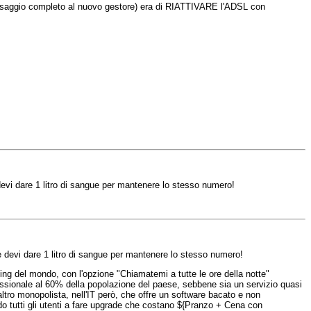
l passaggio completo al nuovo gestore) era di RIATTIVARE l'ADSL con
devi dare 1 litro di sangue per mantenere lo stesso numero!
e devi dare 1 litro di sangue per mantenere lo stesso numero!
eting del mondo, con l'opzione "Chiamatemi a tutte le ore della notte"
essionale al 60% della popolazione del paese, sebbene sia un servizio quasi
altro monopolista, nell'IT però, che offre un software bacato e non
ndo tutti gli utenti a fare upgrade che costano ${Pranzo + Cena con