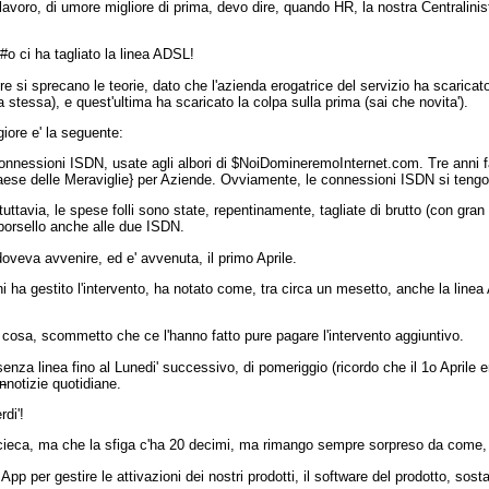
avoro, di umore migliore di prima, devo dire, quando HR, la nostra Centralinis
o ci ha tagliato la linea ADSL!
 si sprecano le teorie, dato che l'azienda erogatrice del servizio ha scaricato
 stessa), e quest'ultima ha scaricato la colpa sulla prima (sai che novita').
iore e' la seguente:
nessioni ISDN, usate agli albori di $NoiDomineremoInternet.com. Tre anni fa c
se delle Meraviglie} per Aziende. Ovviamente, le connessioni ISDN si tengon
, tuttavia, le spese folli sono state, repentinamente, tagliate di brutto (con g
 borsello anche alle due ISDN.
doveva avvenire, ed e' avvenuta, il primo Aprile.
i ha gestito l'intervento, ha notato come, tra circa un mesetto, anche la linea 
a cosa, scommetto che ce l'hanno fatto pure pagare l'intervento aggiuntivo.
senza linea fino al Lunedi' successivo, di pomeriggio (ricordo che il 1o Aprile e
n
notizie quotidiane.
rdi'!
 e' cieca, ma che la sfiga c'ha 20 decimi, ma rimango sempre sorpreso da 
pp per gestire le attivazioni dei nostri prodotti, il software del prodotto, sos