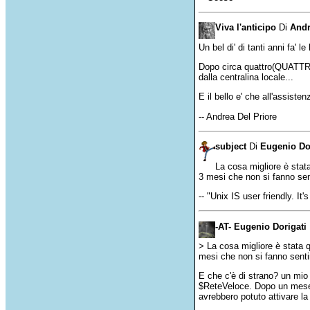
Viva l'anticipo
Di
Andr
Un bel di' di tanti anni fa'
Dopo circa quattro(QUATTRO)
dalla centralina locale...
E il bello e' che all'assiste
-- Andrea Del Priore
subject
Di
Eugenio Do
La cosa migliore è stat
3 mesi che non si fanno sen
-- "Unix IS user friendly. It'
-AT- Eugenio Dorigati
> La cosa migliore è stata 
mesi che non si fanno senti
E che c'è di strano? un mio 
$ReteVeloce. Dopo un mese, 
avrebbero potuto attivare l