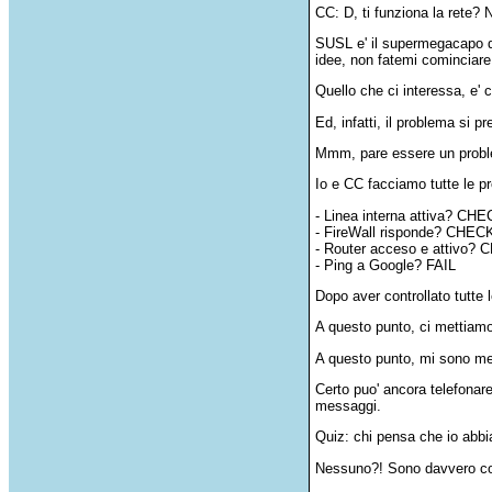
CC: D, ti funziona la rete?
SUSL e' il supermegacapo del
idee, non fatemi cominciare
Quello che ci interessa, e' 
Ed, infatti, il problema si p
Mmm, pare essere un proble
Io e CC facciamo tutte le pro
- Linea interna attiva? CH
- FireWall risponde? CHEC
- Router acceso e attivo?
- Ping a Google? FAIL
Dopo aver controllato tutte
A questo punto, ci mettiamo
A questo punto, mi sono mes
Certo puo' ancora telefonare
messaggi.
Quiz: chi pensa che io abbi
Nessuno?! Sono davvero cos