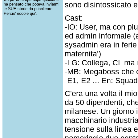
sono disintossicato e
ha pensato che poteva inviarmi
le SUE storie da pubblicare.
Percio' eccole qui'.
Cast:
-IO: User, ma con plu
ed admin informale (a
sysadmin era in ferie 
maternita')
-LG: Collega, CL ma 
-MB: Megaboss che 
-E1, E2 ... En: Squad
C'era una volta il mi
da 50 dipendenti, che
milanese. Un giorno i
macchinario industri
tensione sulla linea e
pomeriggio due centr