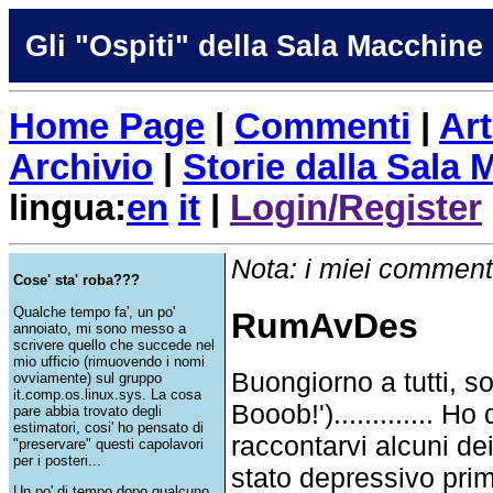
Gli "Ospiti" della Sala Macchine
Home Page
|
Commenti
|
Art
Archivio
|
Storie dalla Sala
lingua:
en
it
|
Login/Register
Nota: i miei commenti
Cose' sta' roba???
Qualche tempo fa', un po'
RumAvDes
annoiato, mi sono messo a
scrivere quello che succede nel
mio ufficio (rimuovendo i nomi
Buongiorno a tutti, 
ovviamente) sul gruppo
it.comp.os.linux.sys. La cosa
Booob!')............. 
pare abbia trovato degli
estimatori, cosi' ho pensato di
raccontarvi alcuni dei
"preservare" questi capolavori
per i posteri...
stato depressivo prim
Un po' di tempo dopo qualcuno