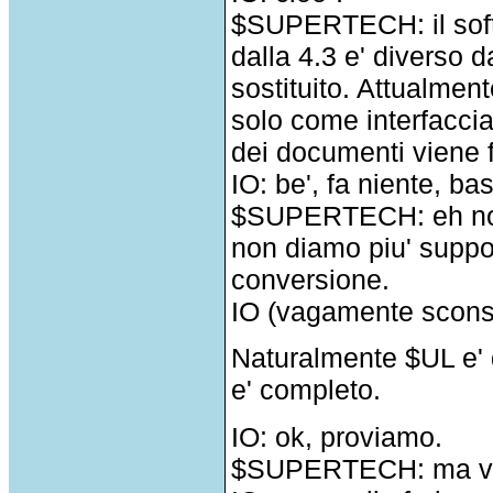
$SUPERTECH: il soft
dalla 4.3 e' diverso d
sostituito. Attualmen
solo come interfaccia
dei documenti viene f
IO: be', fa niente, ba
$SUPERTECH: eh no, 
non diamo piu' suppo
conversione.
IO (vagamente sconsol
Naturalmente $UL e' 
e' completo.
IO: ok, proviamo.
$SUPERTECH: ma va,