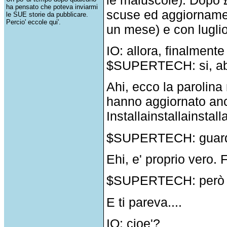
ha pensato che poteva inviarmi
scuse ed aggiornament
le SUE storie da pubblicare.
Percio' eccole qui'.
un mese) e con luglio
IO: allora, finalmente
$SUPERTECH: si, abb
Ahi, ecco la parolina
hanno aggiornato anc
Installainstallainstall
$SUPERTECH: guarda!
Ehi, e' proprio vero. 
$SUPERTECH: però ci
E ti pareva....
IO: cioe'?