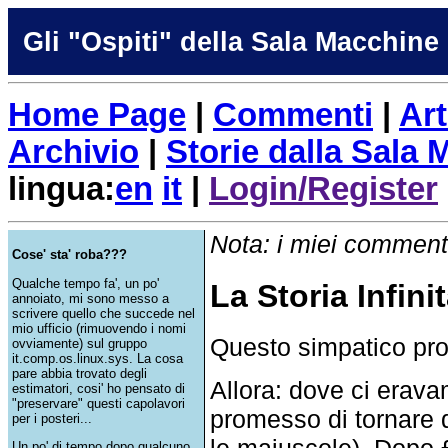
Gli "Ospiti" della Sala Macchine
Home Page
|
Commenti
|
Art
Archivio
|
Storie dalla Sala
lingua:
en
it
|
Login/Register
Nota: i miei commenti
Cose' sta' roba???
Qualche tempo fa', un po'
La Storia Infini
annoiato, mi sono messo a
scrivere quello che succede nel
mio ufficio (rimuovendo i nomi
Questo simpatico pro
ovviamente) sul gruppo
it.comp.os.linux.sys. La cosa
pare abbia trovato degli
Allora: dove ci erav
estimatori, cosi' ho pensato di
"preservare" questi capolavori
promesso di tornare 
per i posteri...
le maiuscole). Dopo £
Un po' di tempo dopo qualcuno