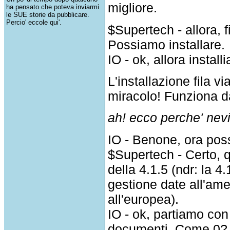
migliore.
ha pensato che poteva inviarmi
le SUE storie da pubblicare.
Percio' eccole qui'.
$Supertech - allora, f
Possiamo installare.
IO - ok, allora install
L'installazione fila vi
miracolo! Funziona d
ah! ecco perche' nev
IO - Benone, ora poss
$Supertech - Certo, q
della 4.1.5 (ndr: la 4
gestione date all'am
all'europea).
IO - ok, partiamo con 
documenti. Come 0?