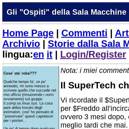
Gli "Ospiti" della Sala Macchine
Home Page
|
Commenti
|
Art
Archivio
|
Storie dalla Sala
lingua:
en
it
|
Login/Register
Nota: i miei commenti
Cose' sta' roba???
Qualche tempo fa', un po'
Il SuperTech ch
annoiato, mi sono messo a
scrivere quello che succede nel
mio ufficio (rimuovendo i nomi
Vi ricordate il $Supe
ovviamente) sul gruppo
it.comp.os.linux.sys. La cosa
per $Freddo all'inci
pare abbia trovato degli
estimatori, cosi' ho pensato di
ovvero 3 mesi dopo, e
"preservare" questi capolavori
per i posteri...
meglio tardi che mai. 
Un po' di tempo dopo qualcuno