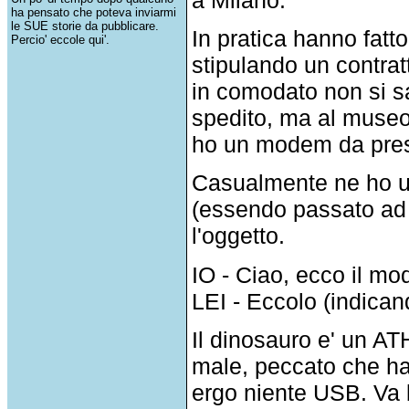
ha pensato che poteva inviarmi
le SUE storie da pubblicare.
In pratica hanno fatt
Percio' eccole qui'.
stipulando un contra
in comodato non si sa
spedito, ma al museo
ho un modem da presta
Casualmente ne ho u
(essendo passato ad 
l'oggetto.
IO - Ciao, ecco il mo
LEI - Eccolo (indica
Il dinosauro e' un 
male, peccato che ha
ergo niente USB. Va b