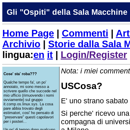
Gli "Ospiti" della Sala Macchine
Home Page
|
Commenti
|
Art
Archivio
|
Storie dalla Sala
lingua:
en
it
|
Login/Register
Nota: i miei commenti
Cose' sta' roba???
Qualche tempo fa', un po'
USCosa?
annoiato, mi sono messo a
scrivere quello che succede nel
mio ufficio (rimuovendo i nomi
E' uno strano sabato
ovviamente) sul gruppo
it.comp.os.linux.sys. La cosa
pare abbia trovato degli
Si perche' ricevo un
estimatori, cosi' ho pensato di
"preservare" questi capolavori
compagna di univers
per i posteri...
a Milano.
Un po' di tempo dopo qualcuno