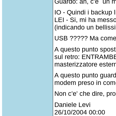
Guardo: ah, c'e` un m
IO - Quindi i backup 
LEI - Si, mi ha mess
(indicando un bellis
USB ????? Ma come a
A questo punto spost
sul retro: ENTRAM
masterizzatore esterno
A questo punto guard
modem preso in como
Non c'e' che dire, pro
Daniele Levi
26/10/2004 00:00