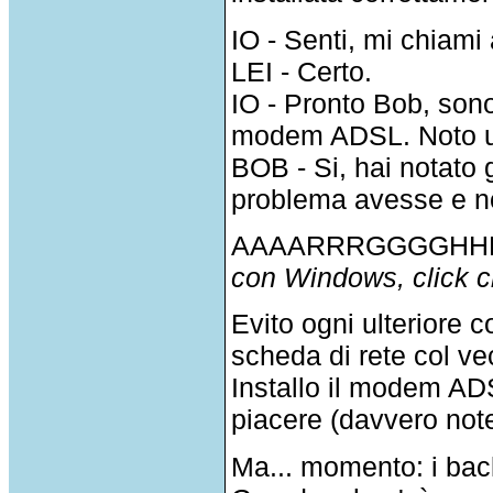
IO - Senti, mi chiami 
LEI - Certo.
IO - Pronto Bob, sono
modem ADSL. Noto un
BOB - Si, hai notato
problema avesse e non
AAAARRRGGGGHHHH .
con Windows, click cli
Evito ogni ulteriore
scheda di rete col v
Installo il modem AD
piacere (davvero not
Ma... momento: i bac