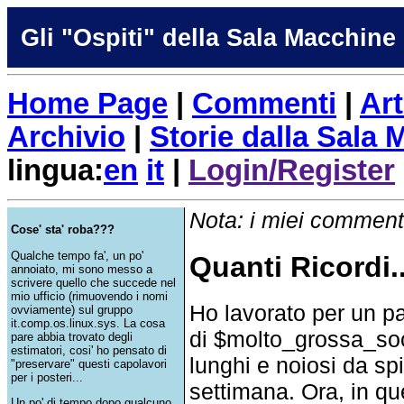
Gli "Ospiti" della Sala Macchine
Home Page
|
Commenti
|
Art
Archivio
|
Storie dalla Sala
lingua:
en
it
|
Login/Register
Nota: i miei commenti
Cose' sta' roba???
Qualche tempo fa', un po'
Quanti Ricordi..
annoiato, mi sono messo a
scrivere quello che succede nel
mio ufficio (rimuovendo i nomi
Ho lavorato per un pa
ovviamente) sul gruppo
it.comp.os.linux.sys. La cosa
di $molto_grossa_soci
pare abbia trovato degli
estimatori, cosi' ho pensato di
lunghi e noiosi da sp
"preservare" questi capolavori
per i posteri...
settimana. Ora, in qu
Un po' di tempo dopo qualcuno