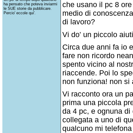
che usano il pc 8 ore 
ha pensato che poteva inviarmi
le SUE storie da pubblicare.
medio di conoscenza
Percio' eccole qui'.
di lavoro?
Vi do' un piccolo aiuti
Circa due anni fa io
fare non ricordo nea
spento vicino al nost
riaccende. Poi lo spe
non funziona! non si
Vi racconto ora un pa
prima una piccola pr
da 4 pc, e ognuna di 
collegata a uno di qu
qualcuno mi telefona