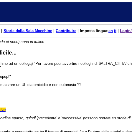
|
Storie dalla Sala Macchine
|
Contribuire
| Imposta lingua:
en
it
|
Login/
do ci sono) sono in italico
cile...
hine ad un collega) "Per favore puoi avvertire i colleghi di $ALTRA_CITTA' che
"
opup!"
mmazzare un UL sia omicidio e non eutanasia ??
ivo
n ordine sparso, quindi 'precedente' e 'successiva' possono portare su storie di a
uando
e soprattutto
se
ho il tempo di guardarli (io o l'autore della storia) e d