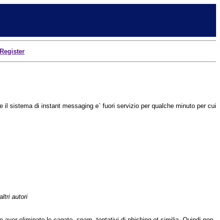
Register
 il sistema di instant messaging e` fuori servizio per qualche minuto per cui
ltri autori
opo aver eliminato le cagate, spam, tentativi di phishing et similia. Quindi non