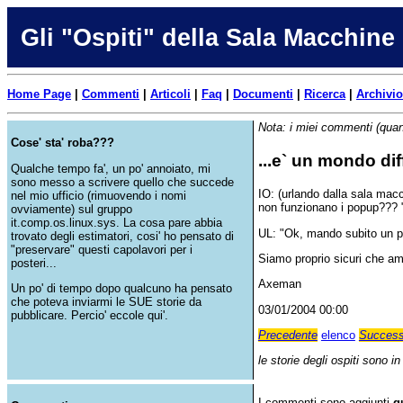
Gli "Ospiti" della Sala Macchine
Home Page
|
Commenti
|
Articoli
|
Faq
|
Documenti
|
Ricerca
|
Archivio
Nota: i miei commenti (quan
Cose' sta' roba???
...e` un mondo diffi
Qualche tempo fa', un po' annoiato, mi
sono messo a scrivere quello che succede
IO: (urlando dalla sala macc
nel mio ufficio (rimuovendo i nomi
non funzionano i popup??? 
ovviamente) sul gruppo
it.comp.os.linux.sys. La cosa pare abbia
UL: "Ok, mando subito un p
trovato degli estimatori, cosi' ho pensato di
"preservare" questi capolavori per i
Siamo proprio sicuri che a
posteri...
Axeman
Un po' di tempo dopo qualcuno ha pensato
che poteva inviarmi le SUE storie da
03/01/2004 00:00
pubblicare. Percio' eccole qui'.
Precedente
elenco
Success
le storie degli ospiti sono i
I commenti sono aggiunti
q