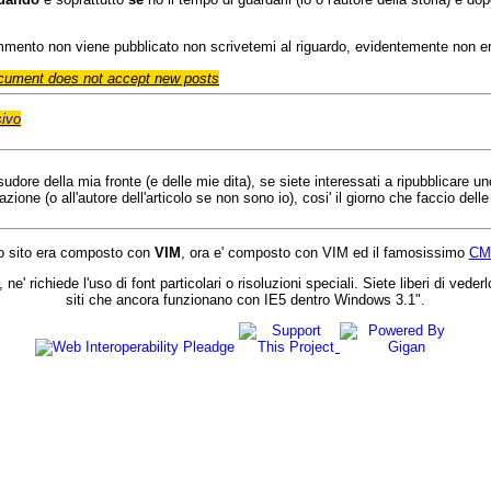
ommento non viene pubblicato non scrivetemi al riguardo, evidentemente non e
cument does not accept new posts
ivo
l sudore della mia fronte (e delle mie dita), se siete interessati a ripubblicare 
one (o all'autore dell'articolo se non sono io), cosi' il giorno che faccio dell
 sito era composto con
VIM
, ora e' composto con VIM ed il famosissimo
CM
 ne' richiede l'uso di font particolari o risoluzioni speciali. Siete liberi di 
siti che ancora funzionano con IE5 dentro Windows 3.1".