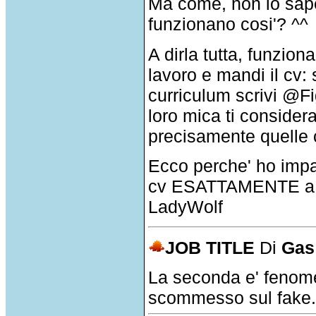
Ma come, non lo sape
funzionano cosi'? ^^
A dirla tutta, funzi
lavoro e mandi il cv:
curriculum scrivi @
loro mica ti conside
precisamente quelle c
Ecco perche' ho impa
cv ESATTAMENTE a qu
LadyWolf
JOB TITLE
Di
Gas
La seconda e' fenomen
scommesso sul fake. 