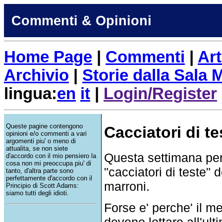
Commenti & Opinioni
Home Page
|
Commenti
|
Art
Archivio
|
Storie dalla Sala
lingua:
en
it
|
Login/Register
Queste pagine contengono
Cacciatori di tes
opinioni e/o commenti a vari
argomenti piu' o meno di
attualita, se non siete
Questa settimana per 
d'accordo con il mio pensiero la
cosa non mi preoccupa piu' di
"cacciatori di teste"
tanto, d'altra parte sono
perfettamente d'accordo con il
marroni.
Principio di Scott Adams:
siamo tutti degli idioti.
Forse e' perche' il m
devono lottare all'ult