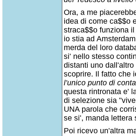
Ora, a me piacerebbe
idea di come ca$$o e'
straca$$o funziona il 
io stia ad Amsterdam
merda del loro datab
si' nello stesso cont
distanti uno dall'altr
scoprire. Il fatto che 
l'unico punto di conta
questa rintronata e' 
di selezione sia "vive
UNA parola che corris
se si', manda lettera
Poi ricevo un'altra m