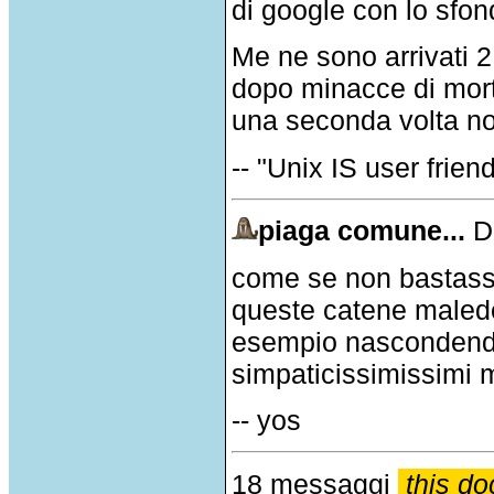
di google con lo sfon
Me ne sono arrivati 2
dopo minacce di morte
una seconda volta non
-- "Unix IS user friend
piaga comune...
D
come se non bastasse
queste catene malede
esempio nascondendo
simpaticissimissimi m
-- yos
18 messaggi
this do