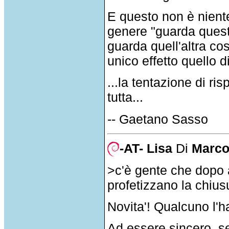
E questo non è niente
genere "guarda quest
guarda quell'altra 
unico effetto quello d
...la tentazione di ri
tutta...
-- Gaetano Sasso
-AT- Lisa
Di
Marc
>c'è gente che dopo 
profetizzano la chiu
Novita'! Qualcuno l'h
Ad essere sincero, s