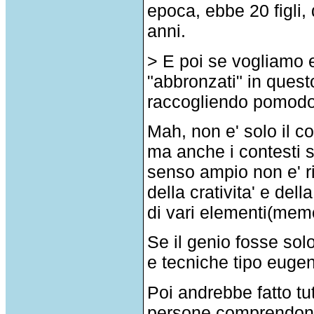
epoca, ebbe 20 figli,
anni.
> E poi se vogliamo 
"abbronzati" in ques
raccogliendo pomodor
Mah, non e' solo il c
ma anche i contesti so
senso ampio non e' ri
della crativita' e de
di vari elementi(memo
Se il genio fosse solo
e tecniche tipo euge
Poi andrebbe fatto t
persone comprendono c