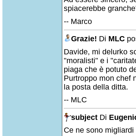
spiacerebbe granche'
-- Marco
Grazie!
Di
MLC
pos
Davide, mi delurko sol
"moralisti" e i "carit
piaga che è potuto de
Purtroppo mon chef n
la posta della ditta.
-- MLC
subject
Di
Eugenio
Ce ne sono migliardi 