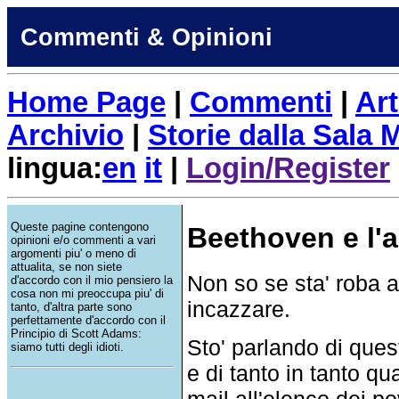
Commenti & Opinioni
Home Page
|
Commenti
|
Art
Archivio
|
Storie dalla Sala
lingua:
en
it
|
Login/Register
Queste pagine contengono
Beethoven e l'
opinioni e/o commenti a vari
argomenti piu' o meno di
attualita, se non siete
Non so se sta' roba 
d'accordo con il mio pensiero la
cosa non mi preoccupa piu' di
incazzare.
tanto, d'altra parte sono
perfettamente d'accordo con il
Principio di Scott Adams:
Sto' parlando di ques
siamo tutti degli idioti.
e di tanto in tanto qu
mail all'elenco dei po