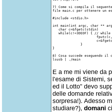
7) Come si compila il seguente
file main.c per ottenere un es
#include <stdio.h>

int main(int argc, char ** arg
   char c=&fgetc(stdin)

   while(c!=3DEOF) { // while 
                      fputc(c,
                      c=&fgetc
              }

}

8) Cosa succede eseguendo il c
lsusb | ./main

E a me mi viene da pen
l'esame di Sistemi, s
ed il Lotto" devo sup
delle domande relati
sorpresa!). Adesso m
studiare?),
domani
ci