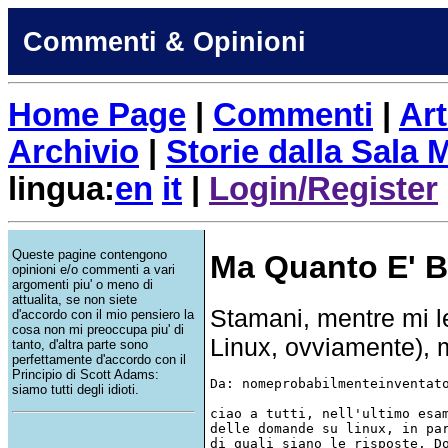
Commenti & Opinioni
Home Page
|
Commenti
|
Art
Archivio
|
Storie dalla Sala
lingua:
en
it
|
Login/Register
Queste pagine contengono
Ma Quanto E' Be
opinioni e/o commenti a vari
argomenti piu' o meno di
attualita, se non siete
Stamani, mentre mi le
d'accordo con il mio pensiero la
cosa non mi preoccupa piu' di
Linux, ovviamente), 
tanto, d'altra parte sono
perfettamente d'accordo con il
Principio di Scott Adams:
Da: nomeprobabilmenteinventato
siamo tutti degli idioti.
ciao a tutti, nell'ultimo esam
delle domande su linux, in par
di quali siano le risposte. Do