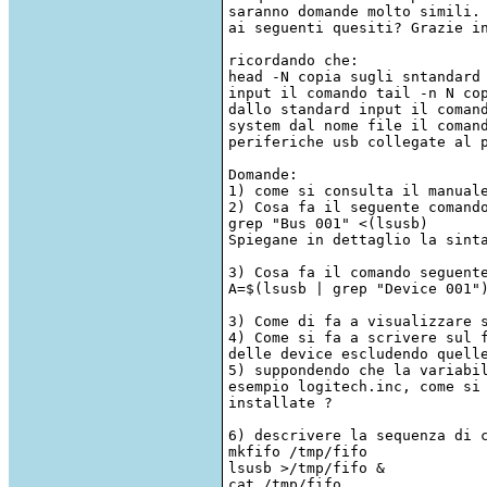
saranno domande molto simili. 
ai seguenti quesiti? Grazie in
ricordando che:

head -N copia sugli sntandard 
input il comando tail -n N cop
dallo standard input il comand
system dal nome file il comand
periferiche usb collegate al p
Domande:

1) come si consulta il manuale
2) Cosa fa il seguente comando
grep "Bus 001" <(lsusb)

Spiegane in dettaglio la sinta
3) Cosa fa il comando seguente
A=$(lsusb | grep "Device 001")
3) Come di fa a visualizzare s
4) Come si fa a scrivere sul f
delle device escludendo quelle
5) suppondendo che la variabil
esempio logitech.inc, come si 
installate ?

6) descrivere la sequenza di c
mkfifo /tmp/fifo

lsusb >/tmp/fifo &

cat /tmp/fifo
