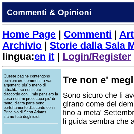
Commenti & Opinioni
Home Page
|
Commenti
|
Art
Archivio
|
Storie dalla Sala
lingua:
en
it
|
Login/Register
Queste pagine contengono
Tre non e' megl
opinioni e/o commenti a vari
argomenti piu' o meno di
attualita, se non siete
Sono sicuro che li ave
d'accordo con il mio pensiero la
cosa non mi preoccupa piu' di
girano come dei deme
tanto, d'altra parte sono
perfettamente d'accordo con il
fino a meta' Settembre
Principio di Scott Adams:
siamo tutti degli idioti.
li guida sembra che a