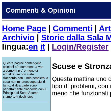
Commenti & Opinioni
Home Page
|
Commenti
|
Art
Archivio
|
Storie dalla Sala
lingua:
en
it
|
Login/Register
Queste pagine contengono
Scuse e Stronz
opinioni e/o commenti a vari
argomenti piu' o meno di
attualita, se non siete
Questa mattina uno d
d'accordo con il mio pensiero la
cosa non mi preoccupa piu' di
tipo di problemi, con i
tanto, d'altra parte sono
perfettamente d'accordo con il
meno che funzionali p
Principio di Scott Adams:
siamo tutti degli idioti.