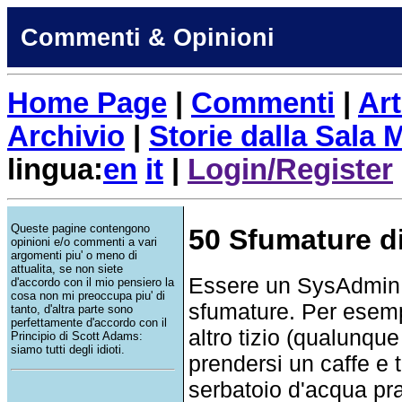
Commenti & Opinioni
Home Page
|
Commenti
|
Art
Archivio
|
Storie dalla Sala
lingua:
en
it
|
Login/Register
Queste pagine contengono
50 Sfumature d
opinioni e/o commenti a vari
argomenti piu' o meno di
attualita, se non siete
Essere un SysAdmin e
d'accordo con il mio pensiero la
cosa non mi preoccupa piu' di
sfumature. Per esemp
tanto, d'altra parte sono
perfettamente d'accordo con il
altro tizio (qualunque
Principio di Scott Adams:
siamo tutti degli idioti.
prendersi un caffe e 
serbatoio d'acqua pr