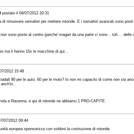
d
postato il 04/07/2012 20:31
a
di
rimuovere
semafori
per
mettere
rotonde
. E i
semafori
avanzati
sono
posti
non
sono
poste
al
centro
(
perche
'
magari
da
una
parte
ci
sono
..
toh
...
delle
c
io
ma
li
hanno
15x
le
macchine
di
qui...
/07/2012 15:48
tradali
90 per le auto, 60 per le
moto
?
Io
non mi
capacito
di
come non
sia
anc
anch
'
io
..
mola
e
Ravenna
, e qui
di
rotonde
ne
abbiamo
1
PRO-CAPITE
.
07/07/2012 09:44
nità
europea
sponsorizza
con
soldoni
la
costruzione
di
rotonde
.