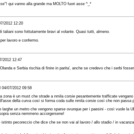
sse
"! qui
vanno
alla
grande
ma
MOLTO
fuori
asse
^_*
07/2012 12:20
li
taliani
sono
fottutamente
bravi
al
volante
. Quasi tutti,
almeno
.
per
lavoro
e
confermo
.
07/2012 12:47
Olanda
e Serbia
rischia
di
finire
in
parita
',
anche
se
credevo
che
i
serbi
fosse
l 04/07/2012 09:58
a zona è un must che strade a nmila corsie pesantemente trafficate vengano f
ll'asse della curva così si forma coda sulle nmila corsie così che non passa 
 larghe un metro che vengono sparse ovunque per i paesini - così vuole la UE c
o sopra senza nemmeno accorgersene!
 istinto pecoreccio che dice che se non vai al lavoro / allo stadio / in vacanza