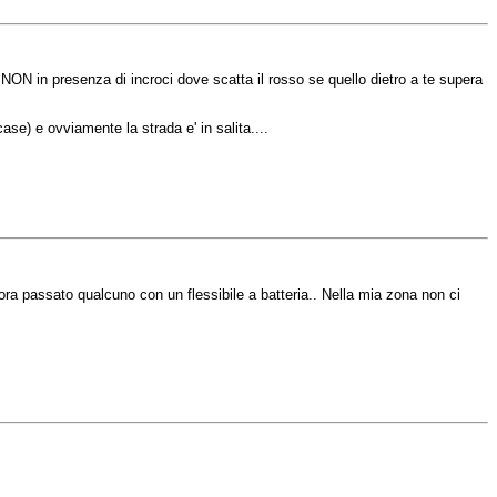
NON in
presenza
di
incroci
dove
scatta
il
rosso
se
quello
dietro
a
te
supera
ase) e
ovviamente
la
strada
e' in
salita
....
ora
passato
qualcuno
con un
flessibile
a
batteria
..
Nella
mia
zona
non
ci