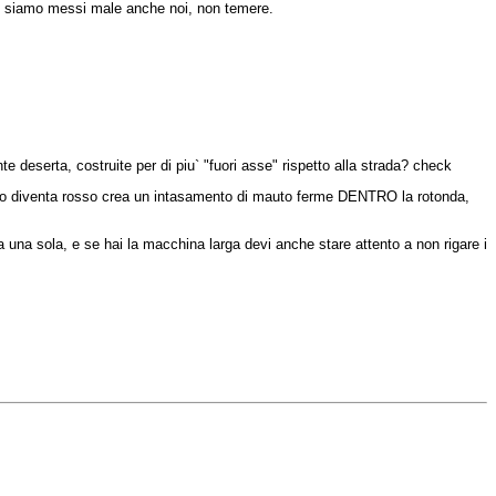
siamo
messi
male
anche
noi
, non
temere
.
nte
deserta
,
costruite
per
di
piu
` "
fuori
asse
"
rispetto
alla
strada
? check
o
diventa
rosso
crea
un
intasamento
di
mauto
ferme
DENTRO
la
rotonda
,
a
una
sola
, e se
hai
la
macchina
larga
devi
anche
stare
attento
a non
rigare
i