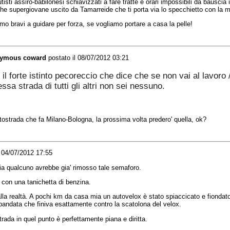
sti assiro-babilonesi schiavizzati a fare tratte e orari impossibili da bauscia i
e supergiovane uscito da Tamarreide che ti porta via lo specchietto con la mo
amo bravi a guidare per forza, se vogliamo portare a casa la pelle!
ymous coward
postato il 08/07/2012 03:21
il
forte
istinto
pecoreccio
che
dice
che
se non
vai
al
lavoro
essa
strada
di
tutti
gli
altri
non
sei
nessuno
.
tostrada
che
fa Milano-Bologna, la
prossima
volta
predero
'
quella
, ok?
l 04/07/2012 17:55
lia
qualcuno
avrebbe
gia
'
rimosso
tale
semaforo
.
 con
una
tanichetta
di
benzina
.
lla
realtà
. A
pochi
km
da
casa
mia
un
autovelox
è
stato
spiaccicato
e
fiondat
bandata
che
finiva
esattamente
contro
la
scatolona
del
velox
.
trada
in
quel
punto
è
perfettamente
piana
e
diritta
.