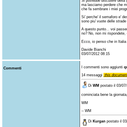
Si potrebbe discutere della 
ma lasciamo perdere che mi 
che fa sembrare i miei progr
Si' perche' il semaforo e' d
sono piu' vuote delle strade
A questo punto... voi passer
no? No, non mi rispondete, 
Ecco, io penso che in Itali
Davide Bianchi
03/07/2012 08:15
I commenti sono aggiunti
q
Commenti
14 messaggi
this document
Di
WM
postato il 03/07
cominciata
bene
la
giornata
WM
-- WM
Di
Kurgan
postato il 0