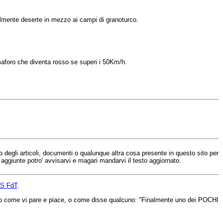
almente
deserte
in mezzo
ai
campi
di
granoturco
.
aforo
che
diventa
rosso
se
superi
i
50Km
/h.
uno degli articoli, documenti o qualunque altra cosa presente in questo sito per
e aggiunte potro' avvisarvi e magari mandarvi il testo aggiornato.
S FdT
.
vederlo come vi pare e piace, o come disse qualcuno: "Finalmente uno dei POCHI