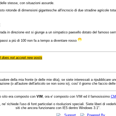
delle
stesse
, con
situazioni
assurde
.
isto
rotonde
di
dimensioni
gigantesche
all'incrocio
di
due
stradine
agricole
tot
E
rada
in
direzione
est
si
giunge
a un simpatico
paesello
dotato
del
famoso
sem
passi
a
più
di
100 non fa a tempo a
diventare
rosso
 does not accept new posts
l sudore della mia fronte (e delle mie dita), se siete interessati a ripubblicare 
one (o all'autore dell'articolo se non sono io), cosi' il giorno che faccio dell
 sito era composto con
VIM
, ora e' composto con VIM ed il famosissimo
CM
 ne' richiede l'uso di font particolari o risoluzioni speciali. Siete liberi di 
siti che ancora funzionano con IE5 dentro Windows 3.1".