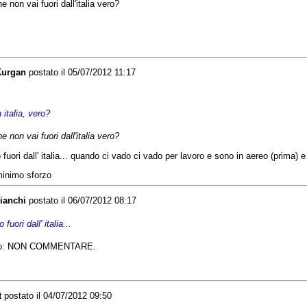
e non vai fuori dall'italia vero?
Kurgan
postato il 05/07/2012 11:17
n
italia
,
vero
?
he
non
vai
fuori
dall'italia
vero
?
o
fuori
dall
'
italia
...
quando
ci
vado
ci
vado
per
lavoro
e
sono
in
aereo
(prima) 
minimo sforzo
ianchi
postato il 06/07/2012 08:17
fuori dall' italia...
mento: NON COMMENTARE.
t
postato il 04/07/2012 09:50