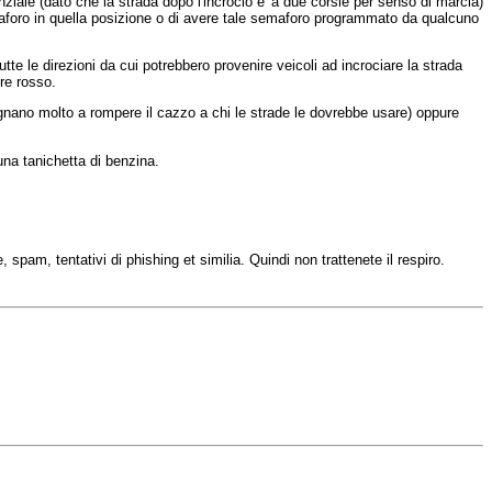
nziale (dato che la strada dopo l'incrocio e' a due corsie per senso di marcia)
aforo in quella posizione o di avere tale semaforo programmato da qualcuno
e le direzioni da cui potrebbero provenire veicoli ad incrociare la strada
re rosso.
gegnano molto a rompere il cazzo a chi le strade le dovrebbe usare) oppure
una tanichetta di benzina.
 spam, tentativi di phishing et similia. Quindi non trattenete il respiro.