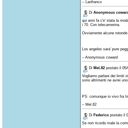
-- Lanfranco
Di
Anonymous cowar
qui
anni
fa
c'e
'
stata
la
mod
i 70. Con
telecamerina
.
Ovviamente
alcune
rotonde
Los
angeles
sara
' pure
pegg
-- Anonymous coward
Di
Mel.82
postato il 05
Vogliamo
parlare
dei
limiti
s
sono
altrimenti
ne
avrei
uno
PS:
comunque
io
vivo
fra
I
-- Mel.82
Di
Federico
postato il 
Se non
ricordo
male la
comu