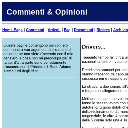
Commenti & Opinioni
Home Page
|
Commenti
|
Articoli
|
Faq
|
Documenti
|
Ricerca
|
Archivio
Queste pagine contengono opinioni e/o
Drivers...
commenti a vari argomenti piu' o meno di
attualita, se non siete d'accordo con il mio
Taaaanto tempo fa', circa un
pensiero la cosa non mi preoccupa piu' di
nazionalita' dietro il volant
tanto, d'altra parte sono perfettamente
d'accordo con il Principio di Scott Adams:
Prendiamo stamani per esemp
siamo tutti degli idioti.
stanno rifacendo da capo pe
successa ieri e nessuno se 
La strada, a due corsie, all
e furgoncini allegramente e 
Mettiamo il caso che voi, 
fanno lo stesso lavoro con 
autotreno/furgono dotati che
dell'avvelenamento da monoss
tangenziale, le altre 4 port
delle 5 corsie solo una e' in