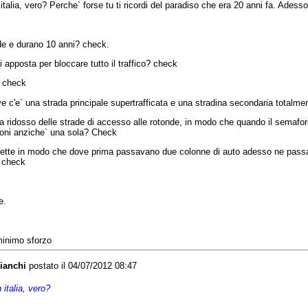
n
italia
,
vero
?
Perche
`
forse
tu
ti
ricordi
del
paradiso
che
era 20
anni
fa.
Adesso
de
e
durano
10
anni
? check.
i
apposta
per
bloccare
tutto
il
traffico
? check
 check
ve
c'e
`
una
strada
principale
supertrafficata
e
una
stradina
secondaria
totalme
a
ridosso
delle
strade
di
accesso
alle
rotonde
, in
modo
che
quando
il
semafor
oni
anziche
`
una
sola
? Check
rette
in
modo
che
dove prima
passavano
due
colonne
di
auto
adesso
ne
pass
 check
e.
minimo sforzo
ianchi
postato il 04/07/2012 08:47
 italia, vero?