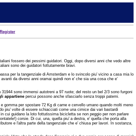
Register
Italiani fossero dei pessimi guidatori. Oggi, dopo diversi anni che vedo altre
taliani sono dei guidatori fottutamente bravi.
assa per la tangenziale di Amsterdam e lo svincolo piu' vicino a casa mia lo
avanti da diversi anni oramai quindi non e' che sia una cosa che e'
uon 31944 sono immensi autotreni a 97 ruote; del resto un bel 2/3 sono furgoni
li appartiene
percui possono anche sfasciarlo senza troppi patemi.
ca e gomma per spostare 72 Kg di carne e cervello umano quando molti meno
o piu' volte di essere schiacciati come una cimice dai vari bastardi
n cui guidano la loto fottutissima bicicletta se non peggio per non parlare
tele!) corsie. Di cui, una, quella piu' a destra, e' quella che porta alla
butore e l'altra parte della tangenziale che e' chiusa per lavori. In sostanza,