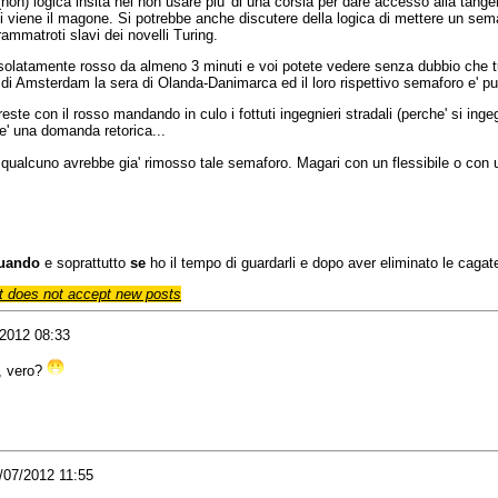
(non) logica insita nel non usare piu' di una corsia per dare accesso alla tange
viene il magone. Si potrebbe anche discutere della logica di mettere un sem
ammatroti slavi dei novelli Turing.
esolatamente rosso da almeno 3 minuti e voi potete vedere senza dubbio che tutt
 di Amsterdam la sera di Olanda-Danimarca ed il loro rispettivo semaforo e' pu
este con il rosso mandando in culo i fottuti ingegnieri stradali (perche' si in
e' una domanda retorica...
a qualcuno avrebbe gia' rimosso tale semaforo. Magari con un flessibile o con 
uando
e soprattutto
se
ho il tempo di guardarli e dopo aver eliminato le cagate,
 does not accept new posts
/2012 08:33
,
vero
?
3/07/2012 11:55