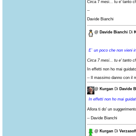
Circa 7 mesi... tu e' tanto ch
--
Davide Bianchi
@ Davide Bianchi
Di
E` un
poco
che
non
vieni
i
Circa 7
mesi
...
tu
e'
tanto
c
In
effetti
non ho
mai
guidat
-- Il massimo danno con il 
@ Kurgan
Di
Davide B
In effetti non ho mai guidato 
Allora ti do' un suggeri
-- Davide Bianchi
@ Kurgan
Di
Verzasof