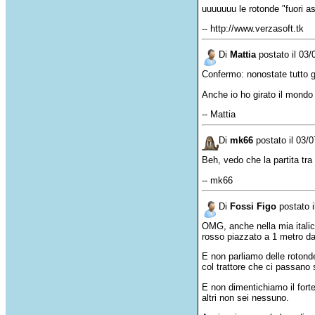
uuu
uuuu
le
rotonde
"
fuori
a
-- http://www.verzasoft.tk
Di
Mattia
postato il 03/
Confermo
:
nonostate
tutto
g
Anche
io
ho
girato
il
mondo
-- Mattia
Di
mk66
postato il 03/
Beh
,
vedo
che
la partita
tra
-- mk66
Di
Fossi Figo
postato i
OMG, anche nella mia italic
rosso piazzato a 1 metro da
E non parliamo delle rotonde
col trattore che ci passan
E non dimentichiamo il forte
altri non sei nessuno.