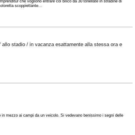
mprenditùr che vogliono entrare col bilico da 30 tonellate in stradine di
toretta scoppiettante...
/
allo
stadio
/ in
vacanza
esattamente
alla
stessa
ora
e
o
in mezzo
ai
campi
da
un
veicolo
. Si
vedevano
benissimo
i
segni
delle