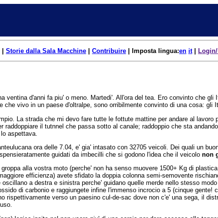
|
Storie dalla Sala Macchine
|
Contribuire
| Imposta lingua:
en
it
|
Login/
a ventina d'anni fa piu' o meno. Martedi'. All'ora del tea. Ero convinto che gli 
e e che vivo in un paese d'oltralpe, sono orribilmente convinto di una cosa: gli I
io. La strada che mi devo fare tutte le fottute mattine per andare al lavoro p
r raddoppiare il tutnnel che passa sotto al canale; raddoppio che sta andando 
lo aspettava.
'anteulucana ora delle 7.04, e' gia' intasato con 32705 veicoli. Dei quali un b
spensieratamente guidati da imbecilli che si godono l'idea che il veicolo
non g
in groppa alla vostra moto (perche' non ha senso muovere 1500+ Kg di plasti
maggiore efficienza) avete sfidato la doppia colonna semi-semovente rischiand
 oscillano a destra e sinistra perche' guidano quelle merde nello stesso modo i
ido di carbonio e raggiungete infine l'immenso incrocio a 5 (cinque gente! conta
ano rispettivamente verso un paesino cul-de-sac dove non c'e' una sega, il distri
 uso.