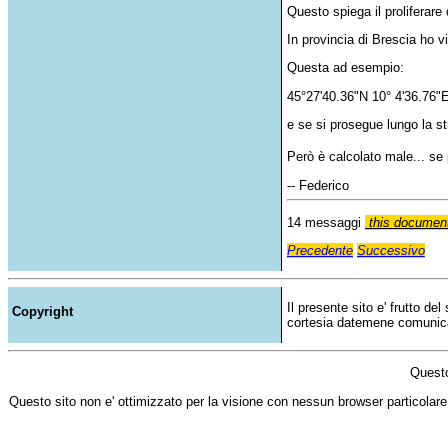
Questo
spiega
il
proliferare
In
provincia
di
Brescia
ho
v
Questa
ad
esempio
:
45°27'40.36"N 10° 4'36.76"
e se
si
prosegue
lungo
la
st
Però
è
calcolato
male... se
-- Federico
14 messaggi
this document
Precedente
Successivo
Il presente sito e' frutto de
Copyright
cortesia datemene comunicazi
Questo
Questo sito non e' ottimizzato per la visione con nessun browser particolare,