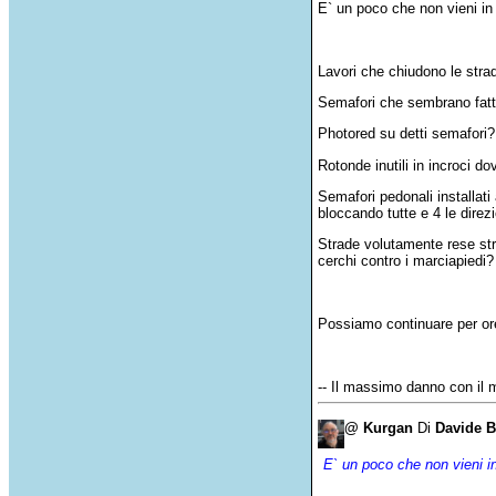
E` un
poco
che
non
vieni
i
Lavori
che
chiudono
le
stra
Semafori
che
sembrano
fatt
Photored
su
detti
semafori
?
Rotonde
inutili
in
incroci
do
Semafori
pedonali
installati
bloccando
tutte
e 4 le
direzi
Strade
volutamente
rese
st
cerchi
contro
i
marciapiedi
?
Possiamo
continuare
per or
-- Il massimo danno con il 
@ Kurgan
Di
Davide B
E` un poco che non vieni in