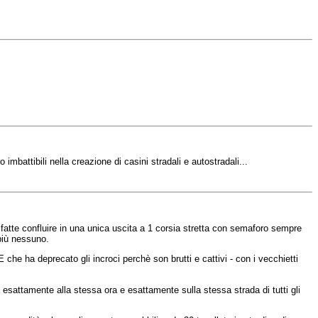
ro
imbattibili
nella
creazione
di
casini
stradali
e
autostradali
...
atte confluire in una unica uscita a 1 corsia stretta con semaforo sempre
più nessuno.
he ha deprecato gli incroci perchè son brutti e cattivi - con i vecchietti
 esattamente alla stessa ora e esattamente sulla stessa strada di tutti gli