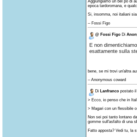
Aggiungiamo un bel po di auti
epoca tardoromana, e qualch
Si, insomma, noi italiani si
-- Fossi Figo
@ Fossi Figo
Di
Anon
E non
dimentichiamo
esattamente
sulla
st
bene
, se mi
trovi
un'altra
au
-- Anonymous coward
Di
Lanfranco
postato i
>
Ecco
,
io
penso
che
in Ita
>
Magari
con un
flessibile
o
Non
sei
poi
tanto
lontano
da
gomme
sull'asfalto
di
una
s
Fatto
apposta
?
Vedi
tu
, la
s