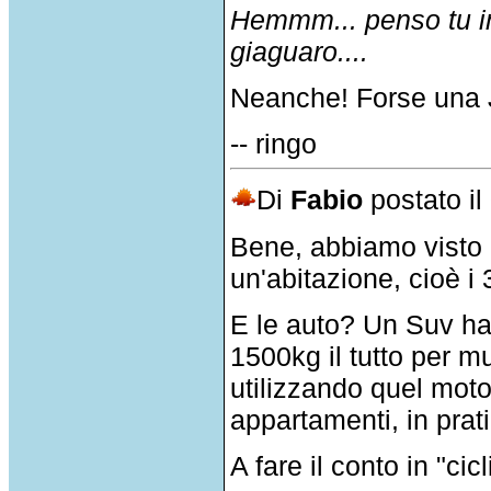
Hemmm... penso tu in
giaguaro....
Neanche! Forse una J
-- ringo
Di
Fabio
postato il
Bene, abbiamo visto q
un'abitazione, cioè i 
E le auto? Un Suv h
1500kg il tutto per m
utilizzando quel moto
appartamenti, in prat
A fare il conto in "ci