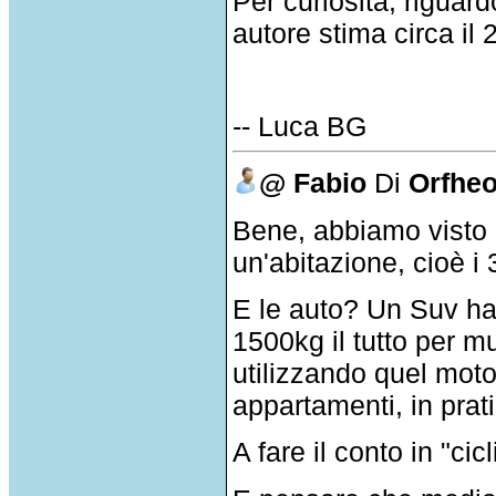
Per curiosità, riguar
autore stima circa il
-- Luca BG
@ Fabio
Di
Orfhe
Bene, abbiamo visto q
un'abitazione, cioè i 
E le auto? Un Suv h
1500kg il tutto per m
utilizzando quel moto
appartamenti, in prat
A fare il conto in "ci