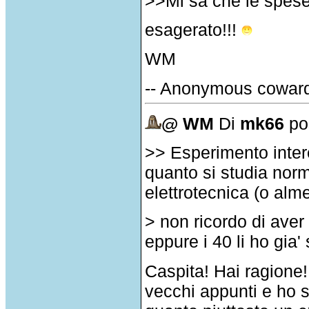
>>Mi sa che le spese m
esagerato!!!
WM
-- Anonymous cowar
@ WM
Di
mk66
pos
>> Esperimento intere
quanto si studia norm
elettrotecnica (o alme
> non ricordo di aver 
eppure i 40 li ho gia'
Caspita! Hai ragione! 
vecchi appunti e ho 