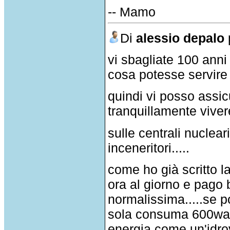
-- Mamo
Di
alessio depalo
vi sbagliate 100 anni 
cosa potesse servire ne
quindi vi posso assic
tranquillamente vivere
sulle centrali nuclea
inceneritori.....
come ho già scritto 
ora al giorno e pago b
normalissima.....se p
sola consuma 600watt.
energia come un'idrov