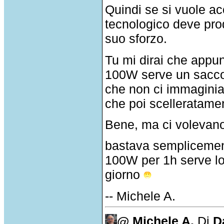
Quindi se si vuole 
tecnologico deve prod
suo sforzo.
Tu mi dirai che appu
100W serve un sacco 
che non ci immaginia
che poi scelleratam
Bene, ma ci volevano
bastava semplicemen
100W per 1h serve lo 
giorno
-- Michele A.
@ Michele A.
Di
D