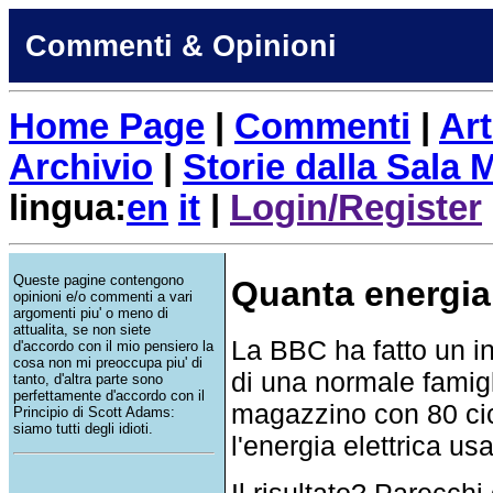
Commenti & Opinioni
Home Page
|
Commenti
|
Art
Archivio
|
Storie dalla Sala
lingua:
en
it
|
Login/Register
Queste pagine contengono
Quanta energia
opinioni e/o commenti a vari
argomenti piu' o meno di
attualita, se non siete
La BBC ha fatto un in
d'accordo con il mio pensiero la
cosa non mi preoccupa piu' di
di una normale famigli
tanto, d'altra parte sono
perfettamente d'accordo con il
magazzino con 80 cic
Principio di Scott Adams:
siamo tutti degli idioti.
l'energia elettrica usa
Il risultato? Parecch