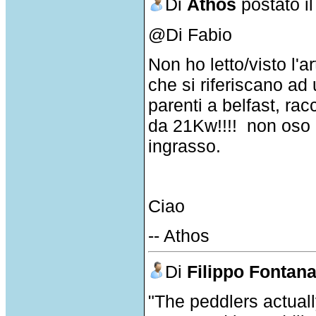
Di
Athos
postato i
@Di Fabio
Non ho letto/visto l'a
che si riferiscano a
parenti a belfast, ra
da 21Kw!!!! non oso 
ingrasso.
Ciao
-- Athos
Di
Filippo Fontan
"The peddlers actual