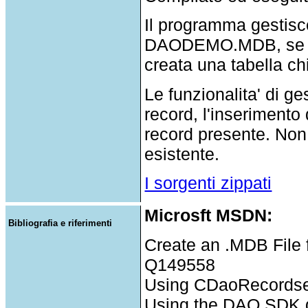
Il programma gestis
DAODEMO.MDB, se il 
creata una tabella c
Le funzionalita' di g
record, l'inserimento
record presente. Non 
esistente.
I sorgenti zippati
Microsft MSDN:
Bibliografia e riferimenti
Create an .MDB File f
Q149558
Using CDaoRecordset
Using the DAO SDK db