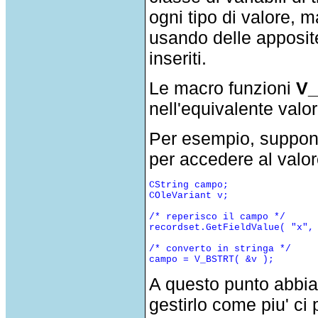
ogni tipo di valore, m
usando delle apposite
inseriti.
Le macro funzioni
V
nell'equivalente valo
Per esempio, suppone
per accedere al valor
CString campo;

COleVariant v;

/* reperisco il campo */

recordset.GetFieldValue( "x", 
/* converto in stringa */

A questo punto abbi
gestirlo come piu' ci 