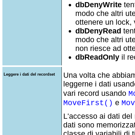
dbDenyWrite
tent
modo che altri ut
ottenere un lock,
dbDenyRead
tent
modo che altri ute
non riesce ad ott
dbReadOnly
il re
Una volta che abbiam
Leggere i dati del recordset
leggerne i dati usan
vari record usando
M
e
MoveFirst()
Mo
L'accesso ai dati del 
dati sono memorizzati
classe di variabili d