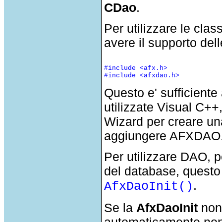
CDao
.
Per utilizzare le clas
avere il supporto del
#include <afx.h>

Questo e' sufficient
utilizzate Visual C++,
Wizard per creare un
aggiungere AFXDAO.H t
Per utilizzare DAO, p
del database, questo 
.
AfxDaoInit()
Se la
AfxDaoInit
non 
automaticamente non