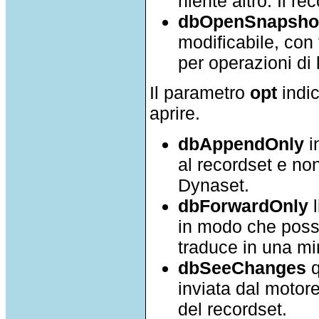
niente altro. Il re
dbOpenSnapsho
modificabile, con t
per operazioni di l
Il parametro
opt
indic
aprire.
dbAppendOnly
i
al recordset e non
Dynaset.
dbForwardOnly
l
in modo che possa
traduce in una m
dbSeeChanges
q
inviata dal motore
del recordset.