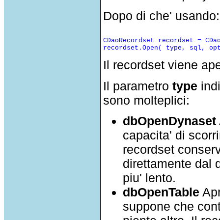
Dopo di che' usando:
CDaoRecordset recordset = CDao
Il recordset viene ape
Il parametro
type
indi
sono molteplici:
dbOpenDynaset
capacita' di scorr
recordset conserv
direttamente dal d
piu' lento.
dbOpenTable
Apr
suppone che conte