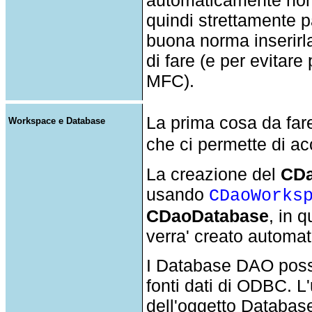
quindi strettamente pa
buona norma inserirla
di fare (e per evitare
MFC).
La prima cosa da fare
Workspace e Database
che ci permette di a
La creazione del
CDa
usando
CDaoWorks
CDaoDatabase
, in 
verra' creato automa
I Database DAO poss
fonti dati di ODBC. L
dell'oggetto Databas