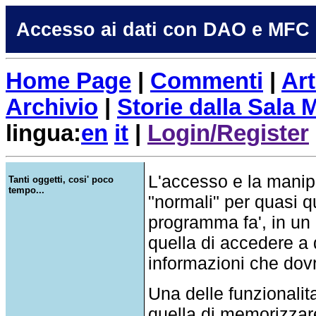
Accesso ai dati con DAO e MFC
Home Page
|
Commenti
|
Art
Archivio
|
Storie dalla Sala
lingua:
en
it
|
Login/Register
L'accesso e la manipo
Tanti oggetti, cosi' poco
tempo...
"normali" per quasi 
programma fa', in un m
quella di accedere a d
informazioni che dovr
Una delle funzionalit
quella di memorizzar